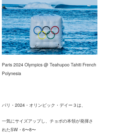
湘南
お知らせ
今月のプレゼント
千葉北
その他
伊豆
ルール＆How to
千葉南
VOTE!
大阪
Paris 2024 Olympics @ Teahupoo Tahiti French
サーファーズ
四国
Polynesia
沖縄
パリ・2024・オリンピック・デイー３は、
一気にサイズアップし、チョポの本領が発揮さ
れたSW・6〜8〜
ライター/寄稿メディア