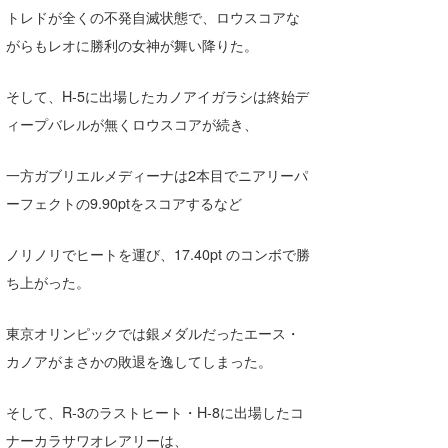
トレドが全くの不発自滅状態で、ロウスコアな
喜納海人
KID
がらもレオに勝利の女神が舞い降りた。
KOBU
そして、H-5に出場したカノアイガラシは終始デ
KY
ィープバレルが無くロウスコアが続き、
MIN
一方ガブリエルメディーナは2本目でニアリーパ
mitz
ーフェクトの9.90ptをスコアするなど
OYZ
ノリノリでヒートを運び、17.40pt のコンボで勝
S.K
ち上がった。
Soulman
東京オリンピックでは銀メダルだったエース・
VAGY
カノアがまさかの敗退を逸してしまった。
waka☆=
そして、R-3のラストヒート・H-8に出場したコ
YUKI☆
ナーカラサワオレアリーは、