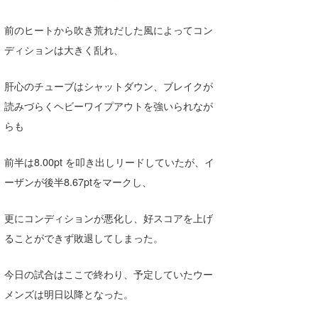
たっちー
前のヒートから吹き荒れだした風によってコン
ハンマー
ディションは大きく乱れ、
まっきー
肝心のチューブはシャットダウン、ブレイクが
読みづらくヘビーワイプアウトを強いられなが
三輪予報士
らも
小川予報士
前半は8.00pt を叩き出しリードしていたが、イ
上田純子
ーザンが後半8.67ptをマークし、
上條将美
更にコンディションが悪化し、好スコアを上げ
唐澤予報士
ることができず敗退してしまった。
SancheZ
今日の試合はここで終わり、予定していたウー
ゴン
メンズは明日以降となった。
米山予報士