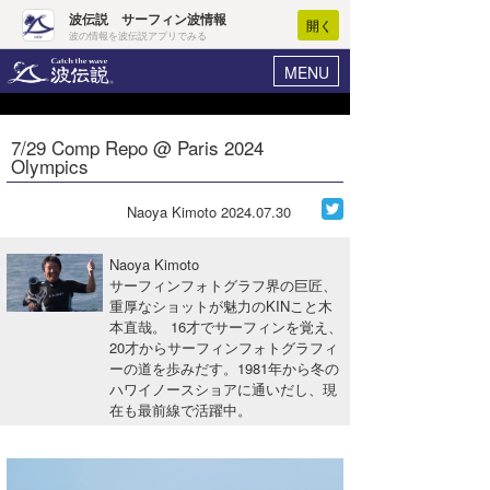
波伝説 サーフィン波情報
開く
波の情報を波伝説アプリでみる
MENU
ニュース
ヘルプ
マイホーム
7/29 Comp Repo @ Paris 2024
Core Surf Japan
Olympics
ログイン
コンテスト
新規会員登録
Naoya Kimoto
2024.07.30
ファッション/グッズ
波情報･概況
Naoya Kimoto
アート＆エンタメ
サーフィンフォトグラフ界の巨匠、
波予想ツール
WAVE HUNTER
重厚なショットが魅力のKINこと木
本直哉。 16才でサーフィンを覚え、
コラム
気象情報
20才からサーフィンフォトグラフィ
ーの道を歩みだす。1981年から冬の
トラベル
ニュース
ハワイノースショアに通いだし、現
在も最前線で活躍中。
ショップ情報
サーフィンエリアガイド
ショップ情報
ウラナミ
会員メニュー