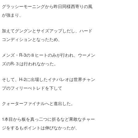
グラッシーモーニングから昨日同様西寄りの風
Core Surf Japan
が強まり、
メディア
Naoya Kimoto
加えてグングンとサイズアップしだし、ハード
波伝説アンバサダー/プロライダー
mitsuteru Kamio
SURFMEDIA
コンディションとなったため、
波伝説スタッフ
Yasunari Inoue
Colors MAGAZINE
福島寿実子
メンズ・R-3の８ヒートのみが行われ、ウーメン
Yoshiyuki Obata
WAVAL
中浦“JET”章
☆加藤
波伝説
ズのR-３は行われなかった。
arukasvision
嵯峨明日香
+☆maki☆+
そして、H-2に出場したイナバレオは世界チャン
DELTA FORCE SURF
進士剛光
Aichan
プのフィリーぺトレドを下して
CBA Films
田原啓江
chan-U
クォーターファイナルへと進出した。
熊谷素子
植村未来
ECE
1本目から板を真っ二つに折るなど果敢なチャー
NOBUFUKU
G◎Da
ジをするもポイントは伸びなかったが、
大野”MAR”修聖
H