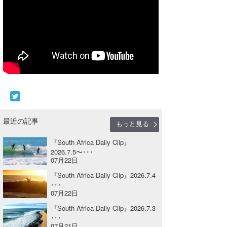
Core Surf Japan
メディア
Naoya Kimoto
波伝説アンバサダー/プロライダー
mitsuteru Kamio
SURFMEDIA
波伝説スタッフ
Yasunari Inoue
Colors MAGAZINE
福島寿実子
Yoshiyuki Obata
WAVAL
中浦“JET”章
☆加藤
波伝説
arukasvision
嵯峨明日香
+☆maki☆+
最近の記事
もっと見る
DELTA FORCE SURF
進士剛光
Aichan
『South Africa Daily Clip』
2026.7.5〜･･･
CBA Films
田原啓江
chan-U
07月22日
『South Africa Daily Clip』2026.7.4
熊谷素子
植村未来
ECE
･･･
07月22日
NOBUFUKU
G◎Da
『South Africa Daily Clip』2026.7.3
･･･
大野”MAR”修聖
H
07月21日