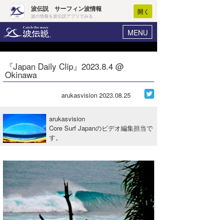
波伝説 サーフィン波情報
開く
波の情報を波伝説アプリでみる
MENU
ニュース
ヘルプ
マイホーム
『Japan Daily Clip』2023.8.4 @
Core Surf Japan
Okinawa
ログイン
コンテスト
新規会員登録
arukasvision
2023.08.25
ファッション/グッズ
波情報･概況
arukasvision
アート＆エンタメ
Core Surf Japanのビデオ編集担当で
波予想ツール
WAVE HUNTER
す。
コラム
気象情報
トラベル
ニュース
ショップ情報
サーフィンエリアガイド
ショップ情報
ウラナミ
会員メニュー