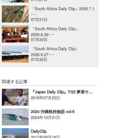
喜納海人
KID
『South Africa Daily Clip』2026.7.1
･･･
07月21日
KOBU
『South Africa Daily Clip』
KY
2026.6.29･･･
07月20日
MIN
『South Africa Daily Clip』
2026.6.27･･･
mitz
07月20日
OYZ
関連する記事
S.K
『Japan Daily Clip』7/22 夢屋サーフィンゲームス 田原オープンMens／Round5
Soulman
2016年07月23日
VAGY
2024 沖縄晩秋物語 vol-5
2024年10月31日
waka☆=
DailyClip
YUKI☆
2017年09月18日