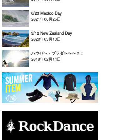
たっちー
6/23 Mexico Day
2021年06月25日
ハンマー
3/12 New Zealand Day
まっきー
2020年03月13日
三輪予報士
ハウゼ〜・ブラダ〜〜〜？！
2018年02月14日
小川予報士
上田純子
上條将美
唐澤予報士
SancheZ
ゴン
米山予報士