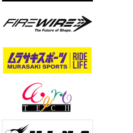
wanda
予報士 hiro.
banpaku
Mr.K
chappy
Romisea