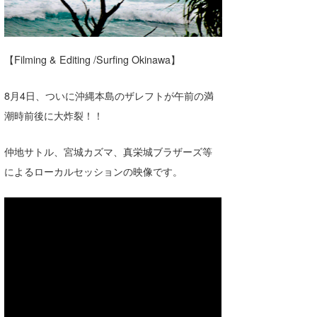
湘南
お知らせ
今月のプレゼント
千葉北
その他
【Filming & Editing /Surfing Okinawa】
伊豆
ルール＆How to
8月4日、ついに沖縄本島のザレフトが午前の満
千葉南
VOTE!
潮時前後に大炸裂！！
大阪
サーファーズ
仲地サトル、宮城カズマ、真栄城ブラザーズ等
四国
によるローカルセッションの映像です。
沖縄
ライター/寄稿メディア