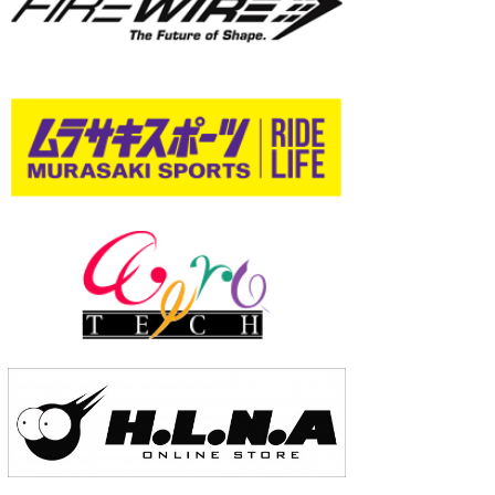
wanda
予報士 hiro.
banpaku
Mr.K
chappy
Romisea