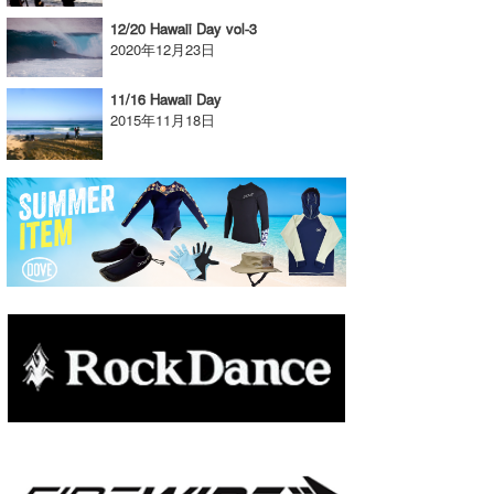
12/20 Hawaii Day vol-3
たっちー
2020年12月23日
ハンマー
11/16 Hawaii Day
2015年11月18日
まっきー
三輪予報士
小川予報士
上田純子
上條将美
唐澤予報士
SancheZ
ゴン
米山予報士