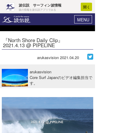
波伝説 サーフィン波情報
開く
波の情報を波伝説アプリでみる
MENU
ニュース
ヘルプ
マイホーム
『North Shore Daily Clip』
Core Surf Japan
2021.4.13 @ PIPELINE
ログイン
コンテスト
新規会員登録
arukasvision
2021.04.20
ファッション/グッズ
波情報･概況
arukasvision
アート＆エンタメ
Core Surf Japanのビデオ編集担当で
波予想ツール
WAVE HUNTER
す。
コラム
気象情報
トラベル
ニュース
ショップ情報
サーフィンエリアガイド
ショップ情報
ウラナミ
会員メニュー