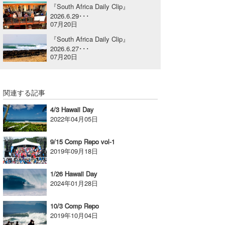
『South Africa Daily Clip』
喜納海人
KID
2026.6.29･･･
07月20日
KOBU
『South Africa Daily Clip』
2026.6.27･･･
KY
07月20日
MIN
関連する記事
mitz
4/3 Hawaii Day
OYZ
2022年04月05日
S.K
9/15 Comp Repo vol-1
2019年09月18日
Soulman
1/26 Hawaii Day
VAGY
2024年01月28日
waka☆=
10/3 Comp Repo
2019年10月04日
YUKI☆