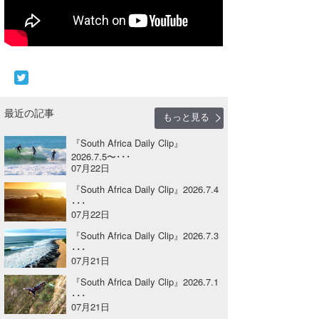
Core Surf Japan
メディア
Naoya Kimoto
波伝説アンバサダー/プロライダー
mitsuteru Kamio
SURFMEDIA
波伝説スタッフ
Yasunari Inoue
Colors MAGAZINE
福島寿実子
最近の記事
もっと見る
Yoshiyuki Obata
WAVAL
中浦“JET”章
☆加藤
波伝説
『South Africa Daily Clip』
2026.7.5〜･･･
arukasvision
嵯峨明日香
+☆maki☆+
07月22日
『South Africa Daily Clip』2026.7.4
DELTA FORCE SURF
進士剛光
Aichan
･･･
07月22日
CBA Films
田原啓江
chan-U
『South Africa Daily Clip』2026.7.3
･･･
熊谷素子
植村未来
ECE
07月21日
NOBUFUKU
G◎Da
『South Africa Daily Clip』2026.7.1
･･･
07月21日
大野”MAR”修聖
H