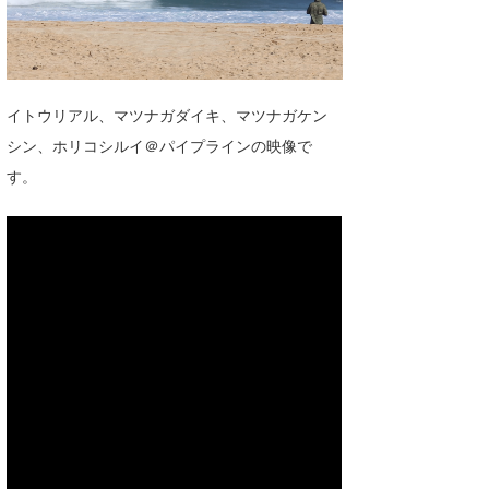
湘南
お知らせ
今月のプレゼント
千葉北
その他
伊豆
ルール＆How to
イトウリアル、マツナガダイキ、マツナガケン
シン、ホリコシルイ＠パイプラインの映像で
千葉南
VOTE!
す。
大阪
サーファーズ
四国
沖縄
ライター/寄稿メディア