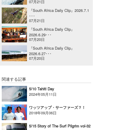
07月21日
喜納海人
KID
『South Africa Daily Clip』2026.7.1
･･･
KOBU
07月21日
『South Africa Daily Clip』
KY
2026.6.29･･･
07月20日
MIN
『South Africa Daily Clip』
2026.6.27･･･
mitz
07月20日
OYZ
S.K
関連する記事
5/10 Tahiti Day
Soulman
2024年05月11日
VAGY
ワッツアップ・サーファーズ？！
2018年09月06日
waka☆=
5/15 Story of The Surf Pilgrim vol-32
YUKI☆