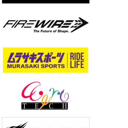
wanda
予報士 hiro.
banpaku
Mr.K
chappy
Romisea