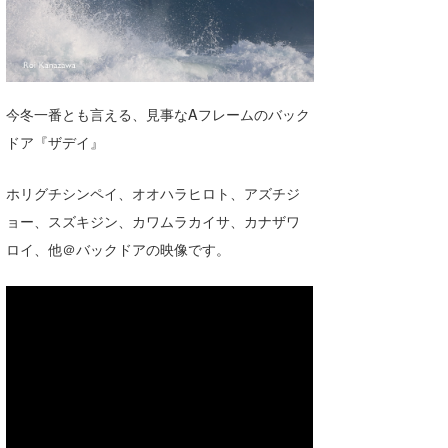
湘南
お知らせ
今月のプレゼント
千葉北
その他
伊豆
ルール＆How to
今冬一番とも言える、見事なAフレームのバック
千葉南
VOTE!
ドア『ザデイ』
大阪
ホリグチシンペイ、オオハラヒロト、アズチジ
サーファーズ
四国
ョー、スズキジン、カワムラカイサ、カナザワ
ロイ、他＠バックドアの映像です。
沖縄
ライター/寄稿メディア