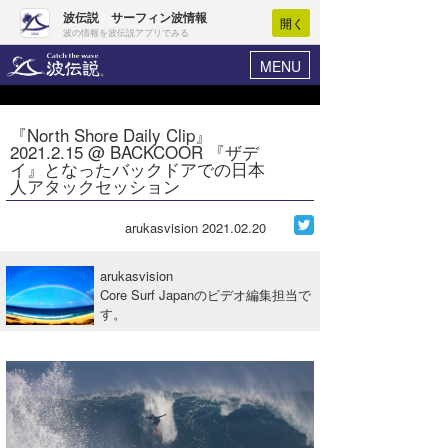
波伝説 サーフィン波情報
開く
波の情報を波伝説アプリでみる
MENU
ニュース
ヘルプ
マイホーム
『North Shore Daily Clip』
Core Surf Japan
2021.2.15 @ BACKCOOR 『ザデ
ログイン
イ』となったバックドアでの日本
コンテスト
人アタックセッション
新規会員登録
ファッション/グッズ
arukasvision
2021.02.20
波情報･概況
アート＆エンタメ
波予想ツール
WAVE HUNTER
arukasvision
Core Surf Japanのビデオ編集担当で
コラム
気象情報
す。
トラベル
ニュース
ショップ情報
サーフィンエリアガイド
ショップ情報
ウラナミ
会員メニュー