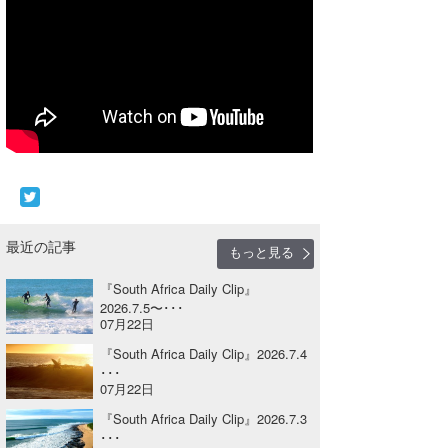
Core Surf Japan
メディア
Naoya Kimoto
波伝説アンバサダー/プロライダー
mitsuteru Kamio
SURFMEDIA
波伝説スタッフ
Yasunari Inoue
Colors MAGAZINE
福島寿実子
Yoshiyuki Obata
WAVAL
中浦“JET”章
☆加藤
波伝説
arukasvision
嵯峨明日香
+☆maki☆+
最近の記事
もっと見る
DELTA FORCE SURF
進士剛光
Aichan
『South Africa Daily Clip』
2026.7.5〜･･･
CBA Films
田原啓江
chan-U
07月22日
熊谷素子
植村未来
ECE
『South Africa Daily Clip』2026.7.4
･･･
07月22日
NOBUFUKU
G◎Da
『South Africa Daily Clip』2026.7.3
大野”MAR”修聖
H
･･･