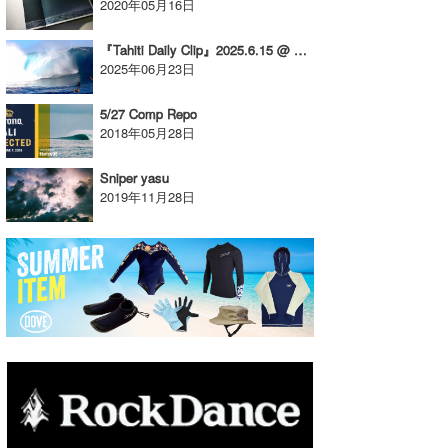
2020年05月16日
たっちー
『Tahiti Daily Clip』2025.6.15 @ Teahupoo
2025年06月23日
ハンマー
まっきー
5/27 Comp Repo
2018年05月28日
三輪予報士
Sniper yasu
小川予報士
2019年11月28日
上田純子
上條将美
唐澤予報士
SancheZ
ゴン
米山予報士