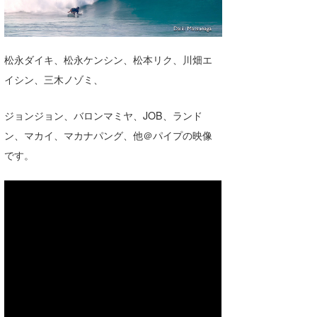
湘南
お知らせ
今月のプレゼント
千葉北
その他
松永ダイキ、松永ケンシン、松本リク、川畑エ
伊豆
ルール＆How to
イシン、三木ノゾミ、
千葉南
VOTE!
ジョンジョン、バロンマミヤ、JOB、ランド
大阪
ン、マカイ、マカナパング、他＠パイプの映像
サーファーズ
です。
四国
沖縄
ライター/寄稿メディア