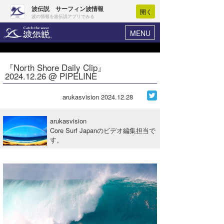
波伝説 サーフィン波情報
開く
波の情報を波伝説アプリでみる
MENU
ニュース
ヘルプ
マイホーム
『North Shore Daily Clip』
Core Surf Japan
2024.12.26 @ PIPELINE
ログイン
コンテスト
新規会員登録
arukasvision
2024.12.28
ファッション/グッズ
波情報･概況
arukasvision
アート＆エンタメ
Core Surf Japanのビデオ編集担当で
波予想ツール
WAVE HUNTER
す。
コラム
気象情報
トラベル
ニュース
ショップ情報
サーフィンエリアガイド
ショップ情報
ウラナミ
会員メニュー