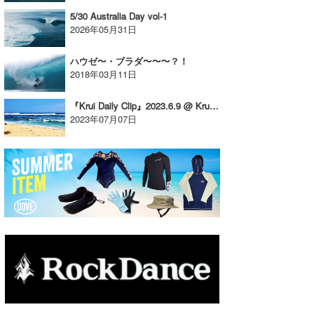
5/30 Australia Day vol-1
たっちー
2026年05月31日
ハンマー
ハウゼ〜・ブラダ〜〜〜？！
2018年03月11日
まっきー
『Krui Daily Clip』2023.6.9 @ Krui / vol.2
三輪予報士
2023年07月07日
小川予報士
上田純子
上條将美
唐澤予報士
SancheZ
ゴン
米山予報士