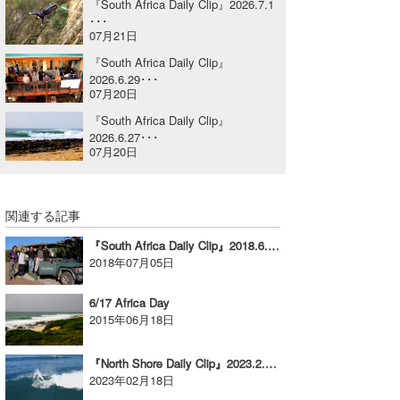
『South Africa Daily Clip』2026.7.1
･･･
喜納海人
KID
07月21日
KOBU
『South Africa Daily Clip』
2026.6.29･･･
07月20日
KY
『South Africa Daily Clip』
MIN
2026.6.27･･･
07月20日
mitz
OYZ
関連する記事
S.K
『South Africa Daily Clip』2018.6.20 @ J-Bay
2018年07月05日
Soulman
6/17 Africa Day
VAGY
2015年06月18日
waka☆=
『North Shore Daily Clip』2023.2.16 @ Haleiwa
2023年02月18日
YUKI☆