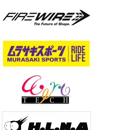
wanda
予報士 hiro.
banpaku
Mr.K
chappy
Romisea