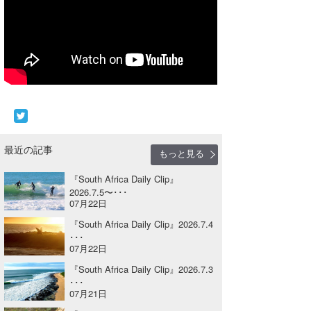
Core Surf Japan
メディア
Naoya Kimoto
波伝説アンバサダー/プロライダー
mitsuteru Kamio
SURFMEDIA
波伝説スタッフ
Yasunari Inoue
Colors MAGAZINE
福島寿実子
Yoshiyuki Obata
WAVAL
中浦“JET”章
☆加藤
波伝説
最近の記事
もっと見る
arukasvision
嵯峨明日香
+☆maki☆+
『South Africa Daily Clip』
DELTA FORCE SURF
進士剛光
Aichan
2026.7.5〜･･･
07月22日
CBA Films
田原啓江
chan-U
『South Africa Daily Clip』2026.7.4
･･･
熊谷素子
植村未来
ECE
07月22日
『South Africa Daily Clip』2026.7.3
NOBUFUKU
G◎Da
･･･
07月21日
大野”MAR”修聖
H