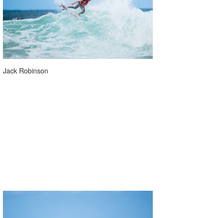
wanda
予報士 hiro.
banpaku
Jack Robinson
Mr.K
chappy
Romisea