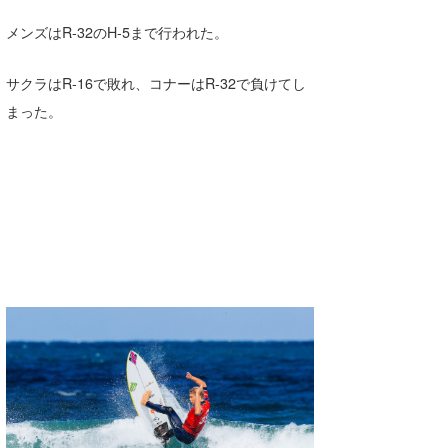
Core Surf Japan
メンズはR-32のH-5まで行われた。
メディア
Naoya Kimoto
サクラはR-16で敗れ、コナーはR-32で負けてし
波伝説アンバサダー/プロライダー
mitsuteru Kamio
SURFMEDIA
まった。
波伝説スタッフ
Yasunari Inoue
Colors MAGAZINE
福島寿実子
Yoshiyuki Obata
WAVAL
中浦“JET”章
☆加藤
波伝説
arukasvision
嵯峨明日香
+☆maki☆+
DELTA FORCE SURF
進士剛光
Aichan
CBA Films
田原啓江
chan-U
熊谷素子
植村未来
ECE
NOBUFUKU
G◎Da
大野”MAR”修聖
H