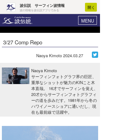
波伝説 サーフィン波情報
開く
波の情報を波伝説アプリでみる
MENU
ニュース
ヘルプ
マイホーム
3/27 Comp Repo
Core Surf Japan
ログイン
コンテスト
Naoya Kimoto
2024.03.27
新規会員登録
ファッション/グッズ
Naoya Kimoto
波情報･概況
サーフィンフォトグラフ界の巨匠、
アート＆エンタメ
重厚なショットが魅力のKINこと木
波予想ツール
WAVE HUNTER
本直哉。 16才でサーフィンを覚え、
コラム
20才からサーフィンフォトグラフィ
気象情報
ーの道を歩みだす。1981年から冬の
ハワイノースショアに通いだし、現
トラベル
ニュース
在も最前線で活躍中。
ショップ情報
サーフィンエリアガイド
ショップ情報
ウラナミ
会員メニュー