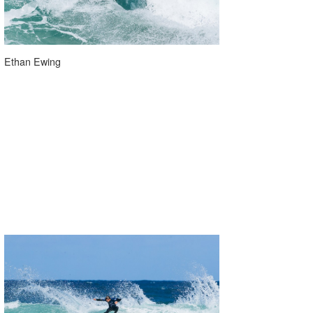
喜納海人
KID
KOBU
Ethan Ewing
KY
MIN
mitz
OYZ
S.K
Soulman
VAGY
waka☆=
YUKI☆