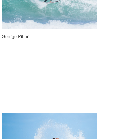
たっちー
ハンマー
まっきー
George Pittar
三輪予報士
小川予報士
上田純子
上條将美
唐澤予報士
SancheZ
ゴン
米山予報士