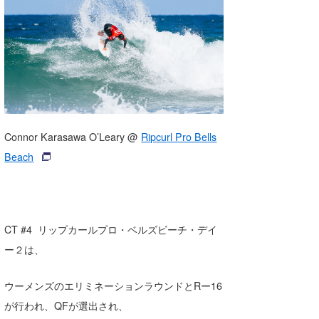
湘南
お知らせ
今月のプレゼント
千葉北
その他
伊豆
ルール＆How to
千葉南
VOTE!
大阪
Connor Karasawa O’Leary @
Ripcurl Pro Bells
サーファーズ
Beach
四国
沖縄
CT #4 リップカールプロ・ベルズビーチ・デイ
ー２は、
ウーメンズのエリミネーションラウンドとRー16
が行われ、QFが選出され、
ライター/寄稿メディア