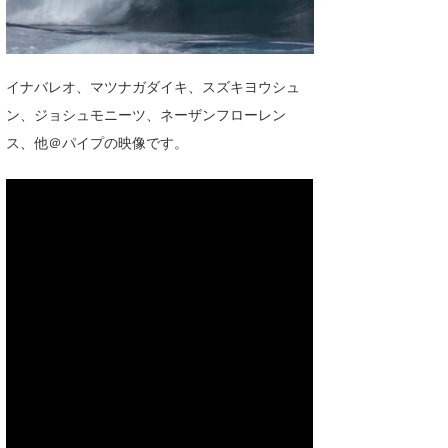
湘南
お知らせ
今月のプレゼント
千葉北
その他
イナバレオ、マツナガダイキ、スズキヨウシュ
伊豆
ルール＆How to
ン、ジョシュモニーツ、ネーザンフローレン
千葉南
VOTE!
ス、他＠パイプの映像です。
大阪
サーファーズ
四国
沖縄
ライター/寄稿メディア