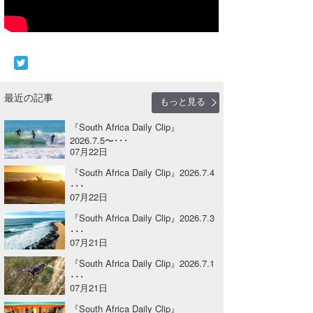
Core Surf Japan
メディア
Naoya Kimoto
波伝説アンバサダー/プロライダー
mitsuteru Kamio
SURFMEDIA
最近の記事
波伝説スタッフ
もっと見る
Yasunari Inoue
Colors MAGAZINE
福島寿実子
『South Africa Daily Clip』
Yoshiyuki Obata
WAVAL
中浦“JET”章
☆加藤
波伝説
2026.7.5〜･･･
07月22日
arukasvision
嵯峨明日香
+☆maki☆+
『South Africa Daily Clip』2026.7.4
･･･
DELTA FORCE SURF
進士剛光
Aichan
07月22日
CBA Films
田原啓江
chan-U
『South Africa Daily Clip』2026.7.3
･･･
07月21日
熊谷素子
植村未来
ECE
『South Africa Daily Clip』2026.7.1
NOBUFUKU
G◎Da
･･･
07月21日
大野”MAR”修聖
H
『South Africa Daily Clip』