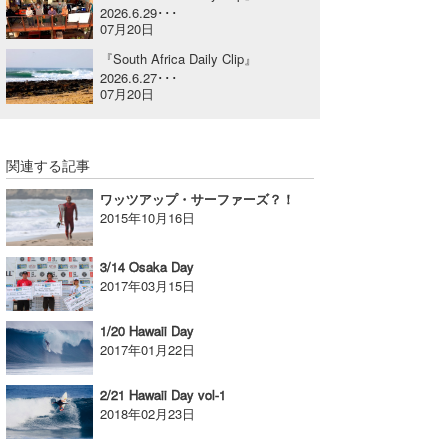
2026.6.29･･･
喜納海人
KID
07月20日
『South Africa Daily Clip』
KOBU
2026.6.27･･･
07月20日
KY
MIN
関連する記事
mitz
ワッツアップ・サーファーズ？！
2015年10月16日
OYZ
3/14 Osaka Day
S.K
2017年03月15日
Soulman
1/20 Hawaii Day
2017年01月22日
VAGY
waka☆=
2/21 Hawaii Day vol-1
2018年02月23日
YUKI☆