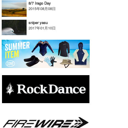
8/7 Irago Day
たっちー
2015年08月08日
ハンマー
sniper yasu
2017年01月10日
まっきー
三輪予報士
小川予報士
上田純子
上條将美
唐澤予報士
SancheZ
ゴン
米山予報士