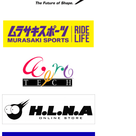
wanda
予報士 hiro.
banpaku
Mr.K
chappy
Romisea