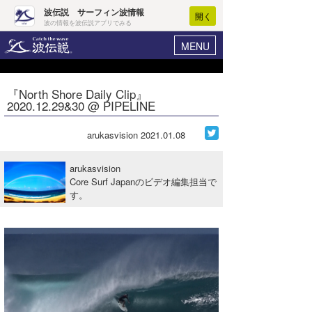
波伝説 サーフィン波情報
開く
波の情報を波伝説アプリでみる
MENU
ニュース
ヘルプ
マイホーム
『North Shore Daily Clip』
Core Surf Japan
2020.12.29&30 @ PIPELINE
ログイン
コンテスト
新規会員登録
arukasvision
2021.01.08
ファッション/グッズ
波情報･概況
arukasvision
アート＆エンタメ
Core Surf Japanのビデオ編集担当で
波予想ツール
WAVE HUNTER
す。
コラム
気象情報
トラベル
ニュース
ショップ情報
サーフィンエリアガイド
ショップ情報
ウラナミ
会員メニュー