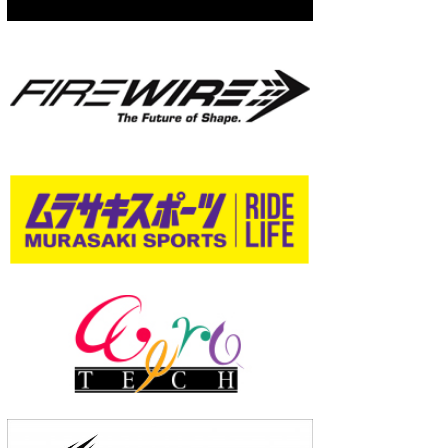
wanda
予報士 hiro.
banpaku
Mr.K
chappy
Romisea