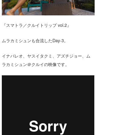
湘南
お知らせ
今月のプレゼント
千葉北
その他
『スマトラ／クルイトリップ vol.2』
伊豆
ルール＆How to
ムラカミシュンも合流したDay-3。
千葉南
VOTE!
大阪
イナバレオ、ヤスイタクミ、アズチジョー、ム
サーファーズ
ラカミシュン＠クルイの映像です。
四国
沖縄
ライター/寄稿メディア