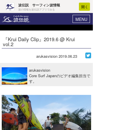
波伝説 サーフィン波情報
開く
波の情報を波伝説アプリでみる
MENU
ニュース
ヘルプ
マイホーム
『Krui Daily Clip』2019.6 @ Krui
Core Surf Japan
vol.2
ログイン
コンテスト
新規会員登録
arukasvision
2019.06.23
ファッション/グッズ
波情報･概況
arukasvision
アート＆エンタメ
Core Surf Japanのビデオ編集担当で
波予想ツール
WAVE HUNTER
す。
コラム
気象情報
トラベル
ニュース
ショップ情報
サーフィンエリアガイド
ショップ情報
ウラナミ
会員メニュー