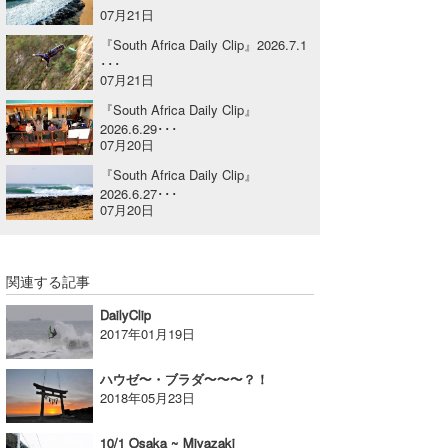
07月21日
喜納海人
KID
『South Africa Daily Clip』2026.7.1
･･･
KOBU
07月21日
KY
『South Africa Daily Clip』
2026.6.29･･･
07月20日
MIN
『South Africa Daily Clip』
mitz
2026.6.27･･･
07月20日
OYZ
S.K
関連する記事
Soulman
DailyClip
2017年01月19日
VAGY
ハウゼ〜・ブラダ〜〜〜？！
waka☆=
2018年05月23日
YUKI☆
10/1 Osaka ~ Miyazaki