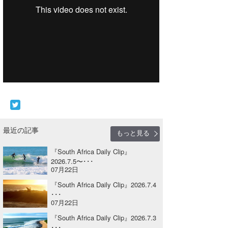
Core Surf Japan
メディア
Naoya Kimoto
波伝説アンバサダー/プロライダー
mitsuteru Kamio
SURFMEDIA
波伝説スタッフ
Yasunari Inoue
Colors MAGAZINE
福島寿実子
Yoshiyuki Obata
WAVAL
中浦“JET”章
☆加藤
波伝説
arukasvision
嵯峨明日香
+☆maki☆+
最近の記事
もっと見る
DELTA FORCE SURF
進士剛光
Aichan
『South Africa Daily Clip』
CBA Films
田原啓江
chan-U
2026.7.5〜･･･
07月22日
熊谷素子
植村未来
ECE
『South Africa Daily Clip』2026.7.4
･･･
NOBUFUKU
G◎Da
07月22日
『South Africa Daily Clip』2026.7.3
大野”MAR”修聖
H
･･･