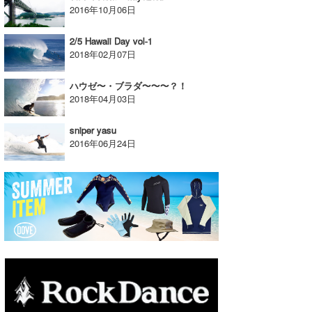
2016年10月06日
たっちー
2/5 Hawaii Day vol-1
ハンマー
2018年02月07日
まっきー
ハウゼ〜・ブラダ〜〜〜？！
2018年04月03日
三輪予報士
sniper yasu
小川予報士
2016年06月24日
上田純子
上條将美
唐澤予報士
SancheZ
ゴン
米山予報士