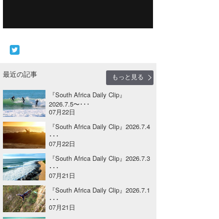
Core Surf Japan
メディア
Naoya Kimoto
波伝説アンバサダー/プロライダー
mitsuteru Kamio
SURFMEDIA
波伝説スタッフ
Yasunari Inoue
Colors MAGAZINE
福島寿実子
最近の記事
もっと見る
Yoshiyuki Obata
WAVAL
中浦“JET”章
☆加藤
波伝説
『South Africa Daily Clip』
2026.7.5〜･･･
arukasvision
嵯峨明日香
+☆maki☆+
07月22日
『South Africa Daily Clip』2026.7.4
DELTA FORCE SURF
進士剛光
Aichan
･･･
07月22日
CBA Films
田原啓江
chan-U
『South Africa Daily Clip』2026.7.3
･･･
熊谷素子
植村未来
ECE
07月21日
『South Africa Daily Clip』2026.7.1
NOBUFUKU
G◎Da
･･･
07月21日
大野”MAR”修聖
H