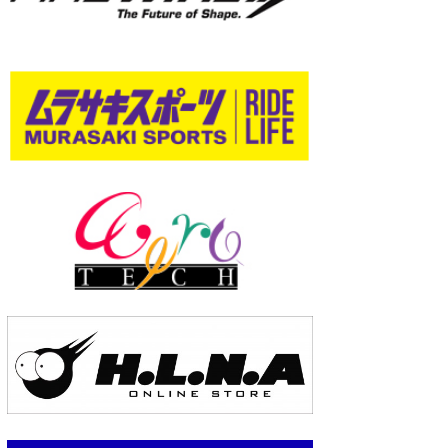
wanda
予報士 hiro.
banpaku
Mr.K
chappy
Romisea