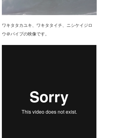
湘南
お知らせ
今月のプレゼント
千葉北
その他
ワキタタカユキ、ワキタタイチ、ニシケイジロ
伊豆
ルール＆How to
ウ＠パイプの映像です。
千葉南
VOTE!
大阪
サーファーズ
四国
沖縄
ライター/寄稿メディア