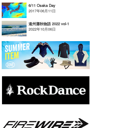
6/11 Osaka Day
たっちー
2017年06月11日
ハンマー
遠州灘秋物語 2022 vol-1
2022年10月06日
まっきー
三輪予報士
小川予報士
上田純子
上條将美
唐澤予報士
SancheZ
ゴン
米山予報士