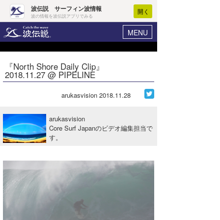
波伝説 サーフィン波情報
開く
波の情報を波伝説アプリでみる
MENU
ニュース
ヘルプ
マイホーム
『North Shore Daily Clip』
Core Surf Japan
2018.11.27 @ PIPELINE
ログイン
コンテスト
新規会員登録
arukasvision
2018.11.28
ファッション/グッズ
波情報･概況
arukasvision
アート＆エンタメ
Core Surf Japanのビデオ編集担当で
波予想ツール
WAVE HUNTER
す。
コラム
気象情報
トラベル
ニュース
ショップ情報
サーフィンエリアガイド
ショップ情報
ウラナミ
会員メニュー