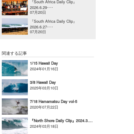
『South Africa Daily Clip』
2026.6.29･･･
喜納海人
KID
07月20日
KOBU
『South Africa Daily Clip』
2026.6.27･･･
07月20日
KY
MIN
関連する記事
mitz
1/15 Hawaii Day
2024年01月16日
OYZ
S.K
3/8 Hawaii Day
2025年03月10日
Soulman
7/18 Hamamatsu Day vol-5
VAGY
2020年07月22日
waka☆=
『North Shore Daily Clip』2024.3.14&15 @ Haleiwa
2024年03月18日
YUKI☆