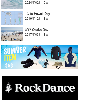
2024年02月10日
たっちー
12/16 Hawaii Day
ハンマー
2019年12月18日
まっきー
3/17 Osaka Day
2017年03月18日
三輪予報士
小川予報士
上田純子
上條将美
唐澤予報士
SancheZ
ゴン
米山予報士