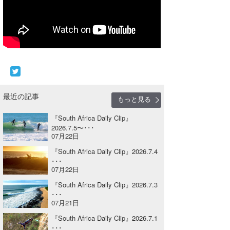
Core Surf Japan
メディア
Naoya Kimoto
波伝説アンバサダー/プロライダー
mitsuteru Kamio
SURFMEDIA
波伝説スタッフ
Yasunari Inoue
Colors MAGAZINE
福島寿実子
Yoshiyuki Obata
WAVAL
中浦“JET”章
☆加藤
最近の記事
波伝説
もっと見る
arukasvision
嵯峨明日香
+☆maki☆+
『South Africa Daily Clip』
2026.7.5〜･･･
07月22日
DELTA FORCE SURF
進士剛光
Aichan
『South Africa Daily Clip』2026.7.4
CBA Films
田原啓江
chan-U
･･･
07月22日
熊谷素子
植村未来
ECE
『South Africa Daily Clip』2026.7.3
･･･
NOBUFUKU
G◎Da
07月21日
『South Africa Daily Clip』2026.7.1
大野”MAR”修聖
H
･･･