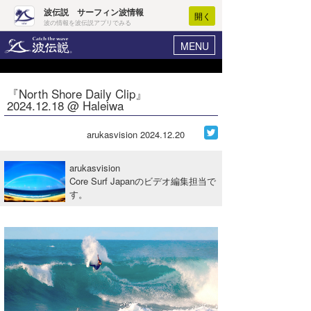
波伝説 サーフィン波情報
開く
波の情報を波伝説アプリでみる
MENU
ニュース
ヘルプ
マイホーム
『North Shore Daily Clip』
Core Surf Japan
2024.12.18 @ Haleiwa
ログイン
コンテスト
新規会員登録
arukasvision
2024.12.20
ファッション/グッズ
波情報･概況
arukasvision
アート＆エンタメ
Core Surf Japanのビデオ編集担当で
波予想ツール
WAVE HUNTER
す。
コラム
気象情報
トラベル
ニュース
ショップ情報
サーフィンエリアガイド
ショップ情報
ウラナミ
会員メニュー