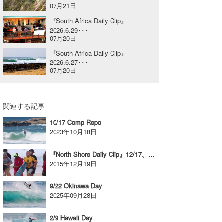
07月21日
喜納海人
KID
『South Africa Daily Clip』
2026.6.29･･･
KOBU
07月20日
『South Africa Daily Clip』
KY
2026.6.27･･･
07月20日
MIN
mitz
関連する記事
OYZ
10/17 Comp Repo
2023年10月18日
S.K
『North Shore Daily Clip』12/17、ビラボンパイプマスターズ/FINAL ミックファニングの映像
Soulman
2015年12月19日
VAGY
9/22 Okinawa Day
2025年09月28日
waka☆=
YUKI☆
2/9 Hawaii Day