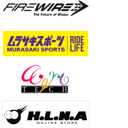
wanda
予報士 hiro.
banpaku
Mr.K
chappy
Romisea