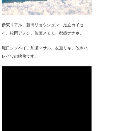
湘南
お知らせ
今月のプレゼント
千葉北
その他
伊東リアル、藤田リョウシュン、足立カイセ
伊豆
ルール＆How to
イ、松岡アノン、佐藤スモモ、都築ナナホ、
千葉南
VOTE!
堀口シンペイ、加瀬マサル、友重リキ、他＠ハ
大阪
レイワの映像です。
サーファーズ
四国
沖縄
ライター/寄稿メディア