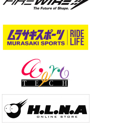
wanda
予報士 hiro.
banpaku
Mr.K
chappy
Romisea