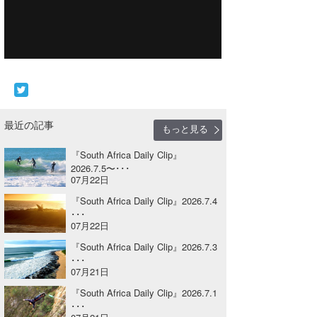
Core Surf Japan
メディア
Naoya Kimoto
波伝説アンバサダー/プロライダー
mitsuteru Kamio
SURFMEDIA
波伝説スタッフ
Yasunari Inoue
Colors MAGAZINE
福島寿実子
最近の記事
もっと見る
Yoshiyuki Obata
WAVAL
中浦“JET”章
☆加藤
波伝説
『South Africa Daily Clip』
arukasvision
嵯峨明日香
+☆maki☆+
2026.7.5〜･･･
07月22日
DELTA FORCE SURF
進士剛光
Aichan
『South Africa Daily Clip』2026.7.4
･･･
CBA Films
田原啓江
chan-U
07月22日
『South Africa Daily Clip』2026.7.3
熊谷素子
植村未来
ECE
･･･
07月21日
NOBUFUKU
G◎Da
『South Africa Daily Clip』2026.7.1
大野”MAR”修聖
H
･･･