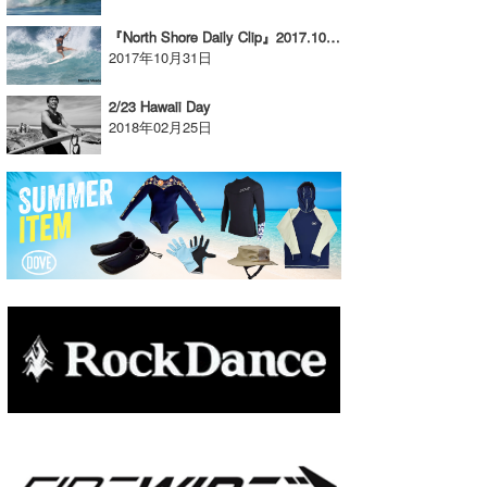
たっちー
『North Shore Daily Clip』2017.10.30 @ Rocky
2017年10月31日
ハンマー
2/23 Hawaii Day
まっきー
2018年02月25日
三輪予報士
小川予報士
上田純子
上條将美
唐澤予報士
SancheZ
ゴン
米山予報士