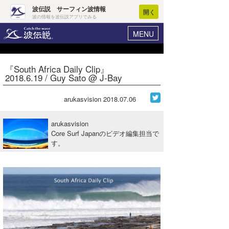
波伝説 サーフィン波情報
開く
波の情報を波伝説アプリでみる
MENU
ニュース
ヘルプ
マイホーム
『South Africa Daily Clip』
Core Surf Japan
2018.6.19 / Guy Sato @ J-Bay
ログイン
コンテスト
新規会員登録
arukasvision
2018.07.06
ファッション/グッズ
波情報･概況
arukasvision
アート＆エンタメ
Core Surf Japanのビデオ編集担当で
波予想ツール
WAVE HUNTER
す。
コラム
気象情報
トラベル
ニュース
ショップ情報
サーフィンエリアガイド
ショップ情報
ウラナミ
会員メニュー