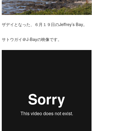
湘南
お知らせ
今月のプレゼント
千葉北
その他
ザデイとなった、６月１９日のJeffrey’s Bay。
伊豆
ルール＆How to
サトウガイ＠J-Bayの映像です。
千葉南
VOTE!
大阪
サーファーズ
四国
沖縄
ライター/寄稿メディア