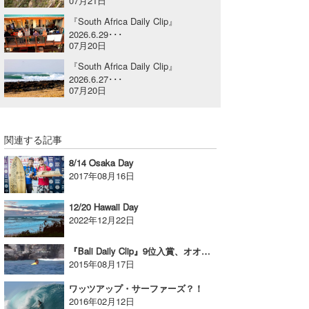
07月21日
喜納海人
KID
『South Africa Daily Clip』
2026.6.29･･･
07月20日
KOBU
『South Africa Daily Clip』
KY
2026.6.27･･･
07月20日
MIN
mitz
関連する記事
OYZ
8/14 Osaka Day
2017年08月16日
S.K
12/20 Hawaii Day
Soulman
2022年12月22日
VAGY
『Bali Daily Clip』9位入賞、オオノマサトシRound-4の映像
2015年08月17日
waka☆=
ワッツアップ・サーファーズ？！
YUKI☆
2016年02月12日