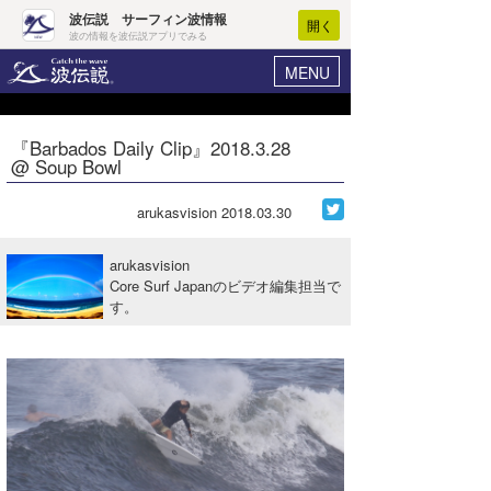
波伝説 サーフィン波情報
開く
波の情報を波伝説アプリでみる
MENU
ニュース
ヘルプ
マイホーム
『Barbados Daily Clip』2018.3.28
Core Surf Japan
@ Soup Bowl
ログイン
コンテスト
新規会員登録
arukasvision
2018.03.30
ファッション/グッズ
波情報･概況
arukasvision
アート＆エンタメ
Core Surf Japanのビデオ編集担当で
波予想ツール
WAVE HUNTER
す。
コラム
気象情報
トラベル
ニュース
ショップ情報
サーフィンエリアガイド
ショップ情報
ウラナミ
会員メニュー