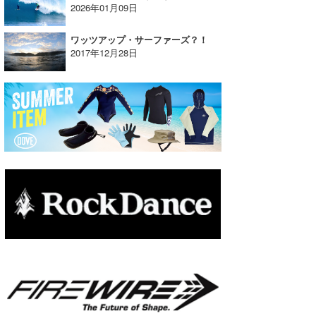
2026年01月09日
たっちー
ワッツアップ・サーファーズ？！
ハンマー
2017年12月28日
まっきー
三輪予報士
小川予報士
上田純子
上條将美
唐澤予報士
SancheZ
ゴン
米山予報士