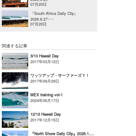
07月20日
喜納海人
KID
『South Africa Daily Clip』
2026.6.27･･･
KOBU
07月20日
KY
MIN
関連する記事
3/10 Hawaii Day
mitz
2017年03月12日
OYZ
ワッツアップ・サーファーズ？！
2017年09月29日
S.K
MEX training vol-1
Soulman
2024年06月17日
VAGY
12/13 Hawaii Day
waka☆=
2017年12月15日
YUKI☆
『North Shore Daily Clip』2026.1.8 @ OTW