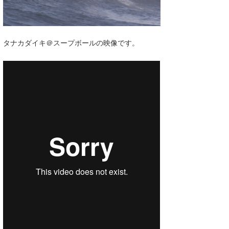
湘南
お知らせ
今月のプレゼント
千葉北
その他
タナカダイキ＠スープボールの映像です。
伊豆
ルール＆How to
千葉南
VOTE!
大阪
サーファーズ
四国
沖縄
ライター/寄稿メディア