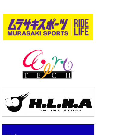
wanda
予報士 hiro.
banpaku
Mr.K
chappy
Romisea