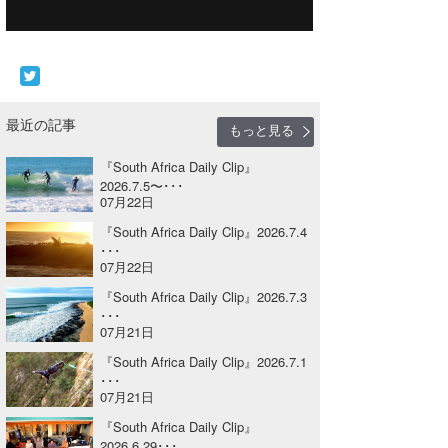
Core Surf Japan
メディア
Naoya Kimoto
波伝説アンバサダー/プロライダー
mitsuteru Kamio
SURFMEDIA
最近の記事
もっと見る
波伝説スタッフ
Yasunari Inoue
Colors MAGAZINE
福島寿実子
『South Africa Daily Clip』
2026.7.5〜･･･
Yoshiyuki Obata
WAVAL
中浦“JET”章
☆加藤
波伝説
07月22日
arukasvision
嵯峨明日香
+☆maki☆+
『South Africa Daily Clip』2026.7.4
･･･
07月22日
DELTA FORCE SURF
進士剛光
Aichan
『South Africa Daily Clip』2026.7.3
CBA Films
田原啓江
chan-U
･･･
07月21日
熊谷素子
植村未来
ECE
『South Africa Daily Clip』2026.7.1
･･･
NOBUFUKU
G◎Da
07月21日
『South Africa Daily Clip』
大野”MAR”修聖
H
2026.6.29･･･