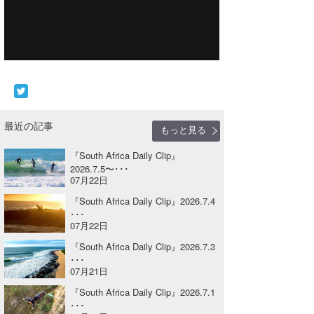
Core Surf Japan
メディア
Naoya Kimoto
波伝説アンバサダー/プロライダー
mitsuteru Kamio
SURFMEDIA
波伝説スタッフ
Yasunari Inoue
Colors MAGAZINE
福島寿実子
最近の記事
もっと見る
Yoshiyuki Obata
WAVAL
中浦“JET”章
☆加藤
波伝説
『South Africa Daily Clip』
arukasvision
嵯峨明日香
+☆maki☆+
2026.7.5〜･･･
07月22日
DELTA FORCE SURF
進士剛光
Aichan
『South Africa Daily Clip』2026.7.4
･･･
CBA Films
田原啓江
chan-U
07月22日
熊谷素子
植村未来
ECE
『South Africa Daily Clip』2026.7.3
･･･
07月21日
NOBUFUKU
G◎Da
『South Africa Daily Clip』2026.7.1
大野”MAR”修聖
H
･･･