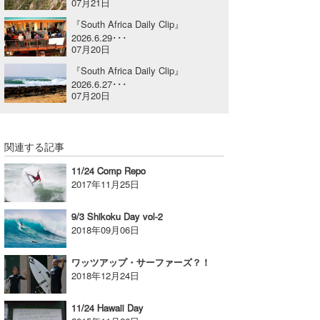
07月21日
喜納海人
KID
『South Africa Daily Clip』
2026.6.29･･･
KOBU
07月20日
『South Africa Daily Clip』
KY
2026.6.27･･･
07月20日
MIN
mitz
関連する記事
OYZ
11/24 Comp Repo
2017年11月25日
S.K
9/3 Shikoku Day vol-2
Soulman
2018年09月06日
VAGY
ワッツアップ・サーファーズ？！
2018年12月24日
waka☆=
11/24 Hawaii Day
YUKI☆