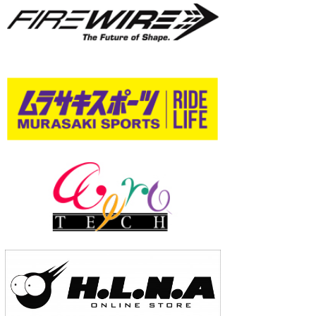
wanda
予報士 hiro.
banpaku
Mr.K
chappy
Romisea