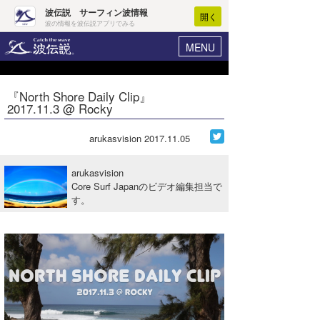
波伝説 サーフィン波情報
開く
波の情報を波伝説アプリでみる
MENU
ニュース
ヘルプ
マイホーム
『North Shore Daily Clip』
Core Surf Japan
2017.11.3 @ Rocky
ログイン
コンテスト
新規会員登録
arukasvision
2017.11.05
ファッション/グッズ
波情報･概況
arukasvision
アート＆エンタメ
Core Surf Japanのビデオ編集担当で
波予想ツール
WAVE HUNTER
す。
コラム
気象情報
トラベル
ニュース
ショップ情報
サーフィンエリアガイド
ショップ情報
ウラナミ
会員メニュー