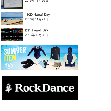
2015年11月26日
たっちー
11/20 Hawaii Day
ハンマー
2016年11月21日
まっきー
2/21 Hawaii Day
2016年02月23日
三輪予報士
小川予報士
上田純子
上條将美
唐澤予報士
SancheZ
ゴン
米山予報士