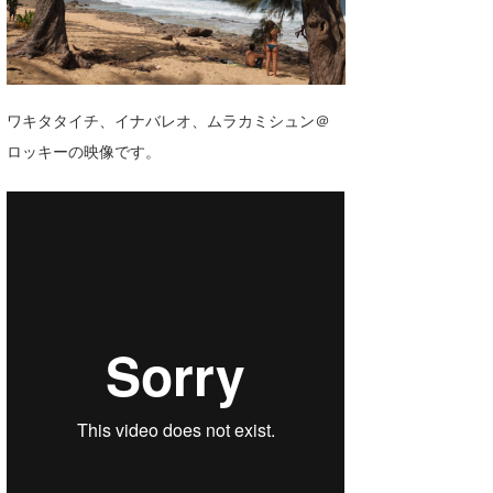
湘南
お知らせ
今月のプレゼント
千葉北
その他
伊豆
ルール＆How to
ワキタタイチ、イナバレオ、ムラカミシュン＠
ロッキーの映像です。
千葉南
VOTE!
大阪
サーファーズ
四国
沖縄
ライター/寄稿メディア