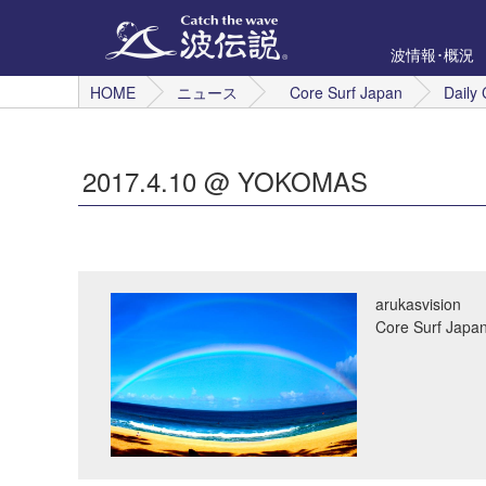
波情報･概況
HOME
ニュース
Core Surf Japan
Daily 
2017.4.10 @ YOKOMAS
arukasvision
Core Surf 