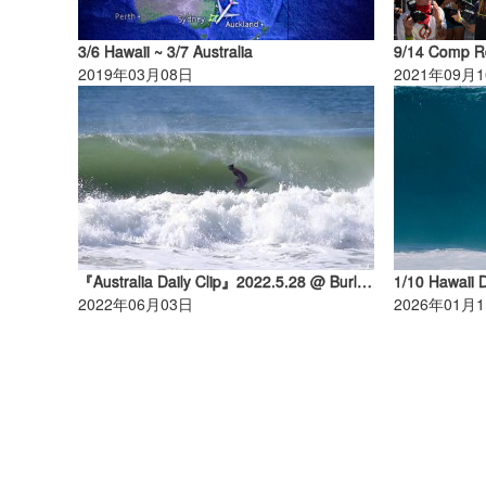
3/6 Hawaii ~ 3/7 Australia
9/14 Comp R
2019年03月08日
2021年09月
『Australia Daily Clip』2022.5.28 @ Burleigh Heads
1/10 Hawaii 
2022年06月03日
2026年01月