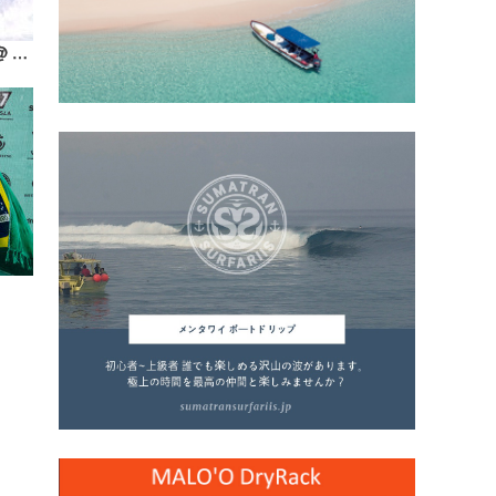
『North Shore Daily Clip』2026.1.23 @ OTW