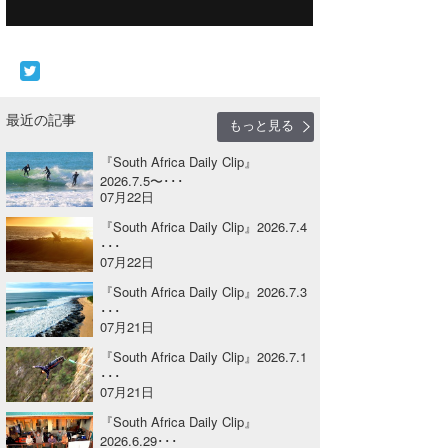
Core Surf Japan
メディア
Naoya Kimoto
波伝説アンバサダー/プロライダー
mitsuteru Kamio
SURFMEDIA
最近の記事
もっと見る
波伝説スタッフ
Yasunari Inoue
Colors MAGAZINE
福島寿実子
『South Africa Daily Clip』
2026.7.5〜･･･
Yoshiyuki Obata
WAVAL
中浦“JET”章
☆加藤
波伝説
07月22日
『South Africa Daily Clip』2026.7.4
arukasvision
嵯峨明日香
+☆maki☆+
･･･
07月22日
DELTA FORCE SURF
進士剛光
Aichan
『South Africa Daily Clip』2026.7.3
CBA Films
田原啓江
chan-U
･･･
07月21日
熊谷素子
植村未来
ECE
『South Africa Daily Clip』2026.7.1
･･･
NOBUFUKU
G◎Da
07月21日
『South Africa Daily Clip』
大野”MAR”修聖
H
2026.6.29･･･