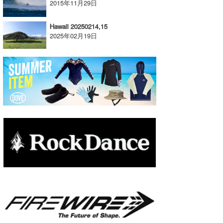
2015年11月29日
たっちー
Hawaii 20250214,15
ハンマー
2025年02月19日
まっきー
三輪予報士
小川予報士
上田純子
上條将美
唐澤予報士
SancheZ
ゴン
米山予報士