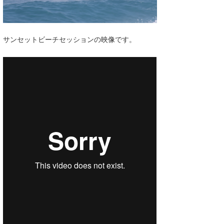
湘南
お知らせ
今月のプレゼント
千葉北
その他
サンセットビーチセッションの映像です。
伊豆
ルール＆How to
千葉南
VOTE!
大阪
サーファーズ
四国
沖縄
ライター/寄稿メディア