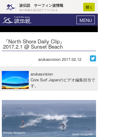
波伝説 サーフィン波情報
開く
波の情報を波伝説アプリでみる
MENU
ニュース
ヘルプ
マイホーム
『North Shore Daily Clip』
Core Surf Japan
2017.2.1 @ Sunset Beach
ログイン
コンテスト
新規会員登録
arukasvision
2017.02.12
ファッション/グッズ
波情報･概況
arukasvision
アート＆エンタメ
Core Surf Japanのビデオ編集担当で
波予想ツール
WAVE HUNTER
す。
コラム
気象情報
トラベル
ニュース
ショップ情報
サーフィンエリアガイド
ショップ情報
ウラナミ
会員メニュー