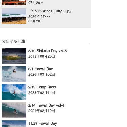
07月20日
喜納海人
KID
『South Africa Daily Clip』
2026.6.27･･･
KOBU
07月20日
KY
関連する記事
MIN
8/10 Shikoku Day vol-5
mitz
2019年08月25日
OYZ
3/1 Hawaii Day
2026年03月02日
S.K
2/13 Comp Repo
Soulman
2023年02月14日
VAGY
2/14 Hawaii Day vol-4
2021年02月19日
waka☆=
11/27 Hawaii Day
YUKI☆