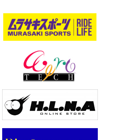
wanda
予報士 hiro.
banpaku
Mr.K
chappy
Romisea