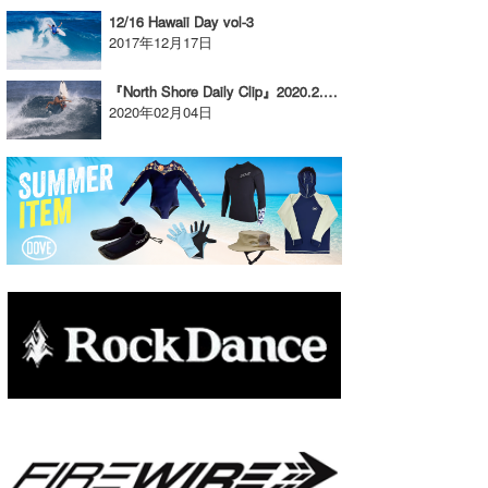
12/16 Hawaii Day vol-3
たっちー
2017年12月17日
ハンマー
『North Shore Daily Clip』2020.2.3 @ Rocky
2020年02月04日
まっきー
三輪予報士
小川予報士
上田純子
上條将美
唐澤予報士
SancheZ
ゴン
米山予報士