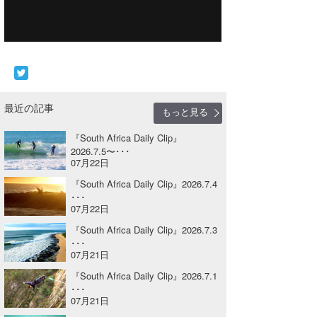
Core Surf Japan
メディア
Naoya Kimoto
波伝説アンバサダー/プロライダー
mitsuteru Kamio
SURFMEDIA
波伝説スタッフ
Yasunari Inoue
Colors MAGAZINE
福島寿実子
最近の記事
もっと見る
Yoshiyuki Obata
WAVAL
中浦“JET”章
☆加藤
波伝説
『South Africa Daily Clip』
2026.7.5〜･･･
arukasvision
嵯峨明日香
+☆maki☆+
07月22日
『South Africa Daily Clip』2026.7.4
DELTA FORCE SURF
進士剛光
Aichan
･･･
07月22日
CBA Films
田原啓江
chan-U
『South Africa Daily Clip』2026.7.3
･･･
熊谷素子
植村未来
ECE
07月21日
『South Africa Daily Clip』2026.7.1
NOBUFUKU
G◎Da
･･･
07月21日
大野”MAR”修聖
H