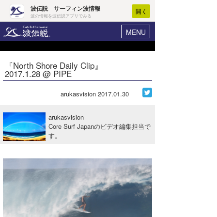
波伝説 サーフィン波情報
開く
波の情報を波伝説アプリでみる
MENU
ニュース
ヘルプ
マイホーム
『North Shore Daily Clip』
Core Surf Japan
2017.1.28 @ PIPE
ログイン
コンテスト
新規会員登録
arukasvision
2017.01.30
ファッション/グッズ
波情報･概況
arukasvision
アート＆エンタメ
Core Surf Japanのビデオ編集担当で
波予想ツール
WAVE HUNTER
す。
コラム
気象情報
トラベル
ニュース
ショップ情報
サーフィンエリアガイド
ショップ情報
ウラナミ
会員メニュー