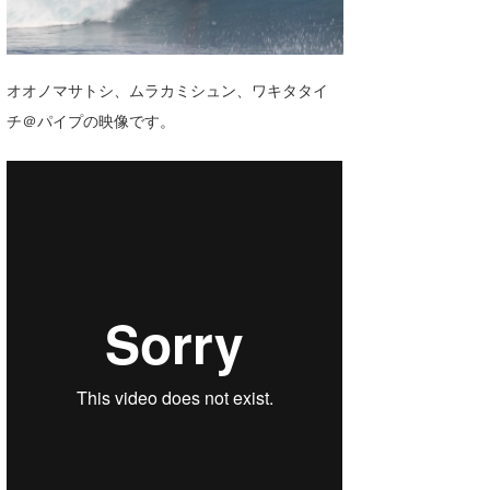
湘南
お知らせ
今月のプレゼント
千葉北
その他
オオノマサトシ、ムラカミシュン、ワキタタイ
伊豆
ルール＆How to
チ＠パイプの映像です。
千葉南
VOTE!
大阪
サーファーズ
四国
沖縄
ライター/寄稿メディア