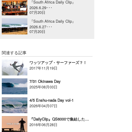
『South Africa Daily Clip』
喜納海人
KID
2026.6.29･･･
07月20日
KOBU
『South Africa Daily Clip』
2026.6.27･･･
07月20日
KY
MIN
関連する記事
mitz
ワッツアップ・サーファーズ？！
OYZ
2017年11月19日
S.K
7/31 Okinawa Day
2025年08月03日
Soulman
4/5 Enshu-nada Day vol-1
VAGY
2026年04月07日
waka☆=
『DailyClip』QS6000で集結した日本人フリーセッションシリーズvol.4
2016年06月28日
YUKI☆