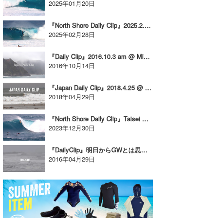
2025年01月20日
たっちー
『North Shore Daily Clip』2025.2.26 & 27 @ PIPE & BACKDOOR & OTW
ハンマー
2025年02月28日
まっきー
『Daily Clip』2016.10.3 am @ Miyazaki
2016年10月14日
三輪予報士
『Japan Daily Clip』2018.4.25 @ Irago vol.2
小川予報士
2018年04月29日
上田純子
『North Shore Daily Clip』Taisei Akiyama / 2023.12.28 @ Waimea
2023年12月30日
上條将美
『DailyClip』明日からGWとは思えない寒さと雨だった千葉。
唐澤予報士
2016年04月29日
SancheZ
ゴン
米山予報士