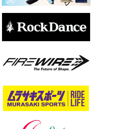
wanda
予報士 hiro.
banpaku
Mr.K
chappy
Romisea