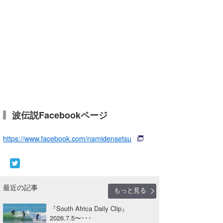
Core Surf Japan
メディア
Naoya Kimoto
波伝説アンバサダー/プロライダー
mitsuteru Kamio
SURFMEDIA
波伝説スタッフ
Yasunari Inoue
Colors MAGAZINE
福島寿実子
Yoshiyuki Obata
WAVAL
中浦“JET”章
☆加藤
波伝説
arukasvision
嵯峨明日香
+☆maki☆+
波伝説Facebookページ
DELTA FORCE SURF
進士剛光
Aichan
https://www.facebook.com/namidensetsu
CBA Films
田原啓江
chan-U
熊谷素子
植村未来
ECE
最近の記事
もっと見る
NOBUFUKU
G◎Da
『South Africa Daily Clip』
大野”MAR”修聖
H
2026.7.5〜･･･