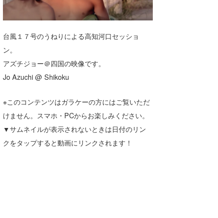
湘南
お知らせ
今月のプレゼント
千葉北
その他
台風１７号のうねりによる高知河口セッショ
伊豆
ルール＆How to
ン。
アズチジョー＠四国の映像です。
千葉南
VOTE!
Jo Azuchi @ Shikoku
大阪
※このコンテンツはガラケーの方にはご覧いただ
サーファーズ
四国
けません。スマホ・PCからお楽しみください。
沖縄
▼サムネイルが表示されないときは日付のリン
クをタップすると動画にリンクされます！
ライター/寄稿メディア