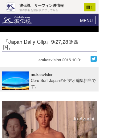
波伝説 サーフィン波情報
開く
波の情報を波伝説アプリでみる
MENU
ニュース
ヘルプ
マイホーム
『Japan Daily Clip』9/27,28＠四
Core Surf Japan
国。
ログイン
コンテスト
新規会員登録
arukasvision
2016.10.01
ファッション/グッズ
波情報･概況
arukasvision
アート＆エンタメ
Core Surf Japanのビデオ編集担当で
波予想ツール
WAVE HUNTER
す。
コラム
気象情報
トラベル
ニュース
ショップ情報
サーフィンエリアガイド
ショップ情報
ウラナミ
会員メニュー