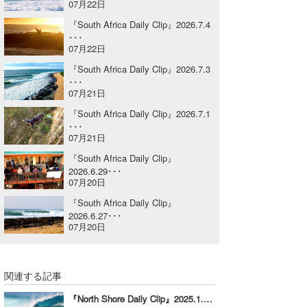
07月22日
喜納海人
KID
『South Africa Daily Clip』2026.7.4
･･･
KOBU
07月22日
『South Africa Daily Clip』2026.7.3
KY
･･･
07月21日
MIN
『South Africa Daily Clip』2026.7.1
･･･
mitz
07月21日
OYZ
『South Africa Daily Clip』
2026.6.29･･･
07月20日
S.K
『South Africa Daily Clip』
Soulman
2026.6.27･･･
07月20日
VAGY
waka☆=
関連する記事
YUKI☆
『North Shore Daily Clip』2025.1.18 @ PIPELINE