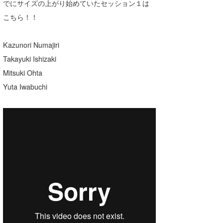
でにサイズの上がり始めていたセッション１は
Core Surf Japan
こちら！！
メディア
Naoya Kimoto
Kazunori Numajiri
波伝説アンバサダー/プロライダー
mitsuteru Kamio
SURFMEDIA
Takayuki Ishizaki
波伝説スタッフ
Yasunari Inoue
Colors MAGAZINE
福島寿実子
Mitsuki Ohta
Yuta Iwabuchi
Yoshiyuki Obata
WAVAL
中浦“JET”章
☆加藤
波伝説
arukasvision
嵯峨明日香
+☆maki☆+
DELTA FORCE SURF
進士剛光
Aichan
CBA Films
田原啓江
chan-U
熊谷素子
植村未来
ECE
NOBUFUKU
G◎Da
大野”MAR”修聖
H