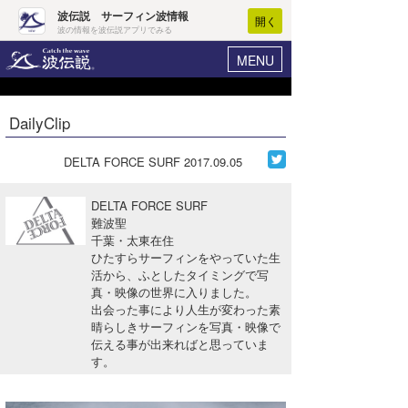
波伝説 サーフィン波情報
開く
波の情報を波伝説アプリでみる
MENU
ニュース
ヘルプ
マイホーム
DailyClip
Core Surf Japan
ログイン
コンテスト
DELTA FORCE SURF
2017.09.05
新規会員登録
ファッション/グッズ
DELTA FORCE SURF
波情報･概況
難波聖
アート＆エンタメ
千葉・太東在住
波予想ツール
WAVE HUNTER
ひたすらサーフィンをやっていた生
コラム
活から、ふとしたタイミングで写
気象情報
真・映像の世界に入りました。
出会った事により人生が変わった素
トラベル
ニュース
晴らしきサーフィンを写真・映像で
伝える事が出来ればと思っていま
ショップ情報
サーフィンエリアガイド
す。
ショップ情報
ウラナミ
会員メニュー