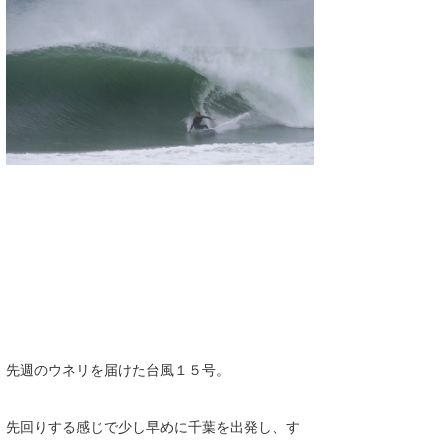
湘南
お知らせ
今月のプレゼント
千葉北
その他
伊豆
ルール＆How to
千葉南
VOTE!
大阪
サーファーズ
四国
沖縄
先週のウネリを届けた台風１５号。
先回りする感じで少し早めに千葉を出発し、す
ライター/寄稿メディア