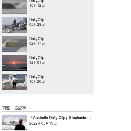
DailyClip
10月12日
たっちー
DailyClip
ハンマー
05月28日
まっきー
DailyClip
02月17日
三輪予報士
小川予報士
DailyClip
12月01日
上田純子
DailyClip
上條将美
10月20日
唐澤予報士
SancheZ
関連する記事
ゴン
『Australia Daily Clip』Stephanie Gilmore / 2022.5.8 @ SNAPPER ROCKS
2022年05月13日
米山予報士