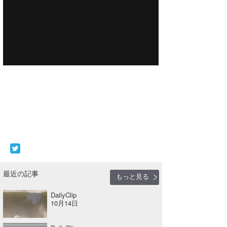
喜納海人
KID
KOBU
KY
MIN
mitz
OYZ
S.K
Soulman
最近の記事
もっと見る
VAGY
DailyClip
waka☆=
10月14日
YUKI☆