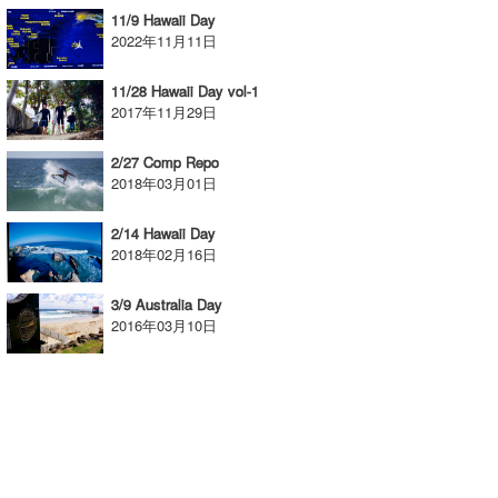
11/9 Hawaii Day
wanda
2022年11月11日
予報士 hiro.
11/28 Hawaii Day vol-1
2017年11月29日
banpaku
2/27 Comp Repo
Mr.K
2018年03月01日
chappy
2/14 Hawaii Day
2018年02月16日
Romisea
3/9 Australia Day
2016年03月10日