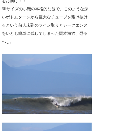
をお届け！！
Core Surf Japan
6ftサイズの小磯の本格的な波で、このような深
いボトムターンから巨大なチューブを駆け抜け
メディア
Naoya Kimoto
るという前人未到のライン取りとシークエンス
波伝説アンバサダー/プロライダー
mitsuteru Kamio
SURFMEDIA
をいとも簡単に残してしまった関本海渡、恐る
べし。
波伝説スタッフ
Yasunari Inoue
Colors MAGAZINE
福島寿実子
Yoshiyuki Obata
WAVAL
中浦“JET”章
☆加藤
波伝説
arukasvision
嵯峨明日香
+☆maki☆+
DELTA FORCE SURF
進士剛光
Aichan
CBA Films
田原啓江
chan-U
熊谷素子
植村未来
ECE
NOBUFUKU
G◎Da
大野”MAR”修聖
H