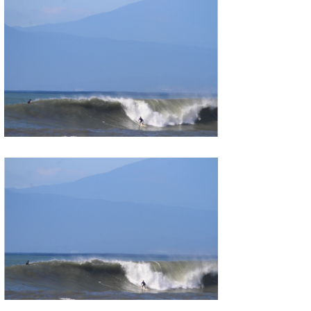
たっちー
ハンマー
まっきー
三輪予報士
小川予報士
上田純子
上條将美
唐澤予報士
SancheZ
ゴン
米山予報士