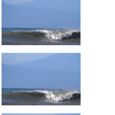
喜納海人
KID
KOBU
KY
MIN
mitz
OYZ
S.K
Soulman
VAGY
waka☆=
YUKI☆