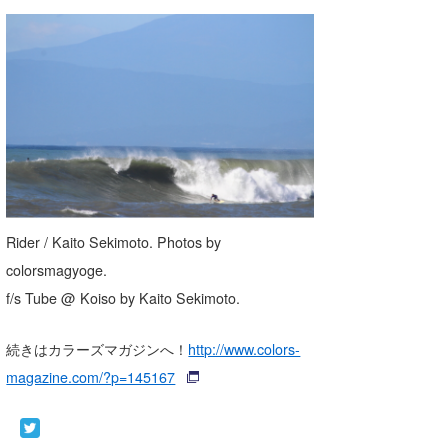
wanda
予報士 hiro.
banpaku
Mr.K
chappy
Romisea
Rider / Kaito Sekimoto. Photos by
colorsmagyoge.
f/s Tube @ Koiso by Kaito Sekimoto.
続きはカラーズマガジンへ！
http://www.colors-
magazine.com/?p=145167