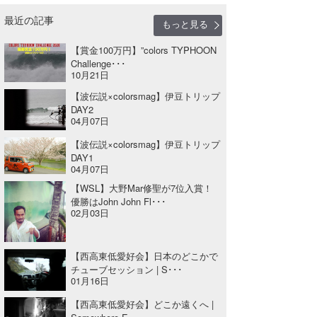
最近の記事
もっと見る
【賞⾦100万円】”colors TYPHOON
Challenge･･･
10月21日
【波伝説×colorsmag】伊豆トリップ
DAY2
04月07日
【波伝説×colorsmag】伊豆トリップ
DAY1
04月07日
【WSL】大野Mar修聖が7位入賞！
優勝はJohn John Fl･･･
02月03日
【西高東低愛好会】日本のどこかで
チューブセッション | S･･･
01月16日
【西高東低愛好会】どこか遠くへ |