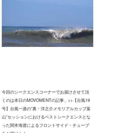
湘南
お知らせ
今月のプレゼント
千葉北
その他
伊豆
ルール＆How to
千葉南
VOTE!
大阪
サーファーズ
四国
沖縄
今回のシークエンスコーナーでお届けさせて頂
くのは本日のMOVOMENTの記事、>>【台風19
号】台風一過の”裏・洋之介メモリアルカップ葉
山”セッションにおけるベストシークエンスとな
った関本海渡によるフロントサイド・チューブ
ライター/寄稿メディア