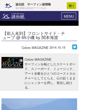
波伝説 サーフィン波情報
開く
波の情報を波伝説アプリでみる
MENU
ニュース
ヘルプ
マイホーム
【前人未到】フロントサイド・チ
Core Surf Japan
ューブ @ 6ft小磯 by 関本海渡
ログイン
コンテスト
新規会員登録
2014.10.15
Colors MAGAZINE
ファッション/グッズ
波情報･概況
Colors MAGAZINE
アート＆エンタメ
サーフィンを軸としたスケートボー
波予想ツール
WAVE HUNTER
ド、スノーボード、ミュージック、
アート全般をひとつのコーストカル
コラム
気象情報
チャーとしてとらえ、心の赴くまま
にシャッターを押し、発信し続け
トラベル
ニュース
る。
ショップ情報
サーフィンエリアガイド
ショップ情報
ウラナミ
会員メニュー