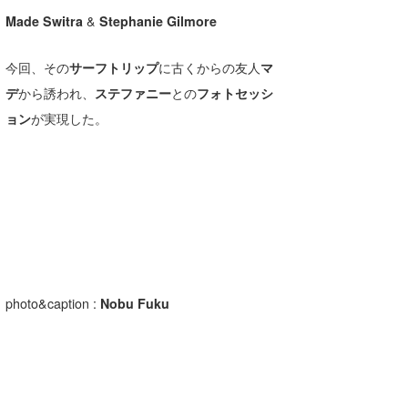
Made
Switra
&
Stephanie Gilmore
wanda
予報士 hiro.
今回、その
サーフトリップ
に古くからの友人
マ
デ
から誘われ、
ステファニー
との
フォトセッシ
banpaku
ョン
が実現した。
Mr.K
chappy
Romisea
photo&caption :
Nobu Fuku