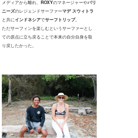
メディアから離れ、
ROXY
のマネージャーや
バリ
たっちー
ニーズ
のレジェンドサーファー
マデ スウィトラ
と共に
インドネシア
で
サーフトリップ
。
ハンマー
ただサーフィンを楽しむというサーファーとし
まっきー
ての原点に立ち戻ることで本来の自分自身を取
り戻したかった。
三輪予報士
小川予報士
上田純子
上條将美
唐澤予報士
SancheZ
ゴン
米山予報士