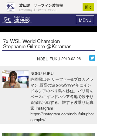
波伝説 サーフィン波情報
開く
波の情報を波伝説アプリでみる
MENU
ニュース
ヘルプ
マイホーム
7x WSL World Champion
Core Surf Japan
Stephanie Gilmore @Keramas
ログイン
コンテスト
新規会員登録
2019.02.26
NOBU FUKU
ファッション/グッズ
波情報･概況
NOBU FUKU
アート＆エンタメ
静岡県出身 サーファー&プロカメラ
波予想ツール
WAVE HUNTER
マン 最高の波を求め1994年にイン
ドネシアのバリ島へ移住、バリ島を
コラム
気象情報
ベースにインドネシア各地で波乗り
＆撮影活動する。旅する波乗り写真
トラベル
ニュース
家 Instagram
:
https://instagram.com/nobufukuphot
ショップ情報
サーフィンエリアガイド
ography/
ショップ情報
ウラナミ
会員メニュー