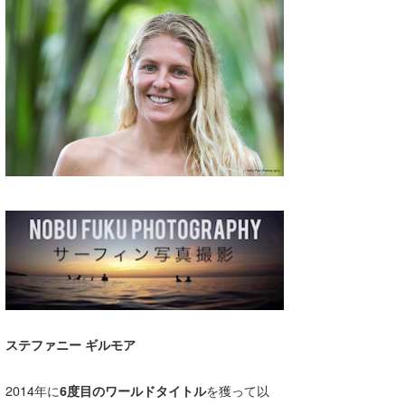
湘南
お知らせ
今月のプレゼント
千葉北
その他
伊豆
ルール＆How to
千葉南
VOTE!
大阪
サーファーズ
四国
沖縄
ステファニー ギルモア
2014年に
6度目のワールドタイトル
を獲って以
ライター/寄稿メディア