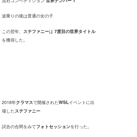
流石コンペティション
世界ナンバー 1
波乗りの後は普通の女の子
この翌年、
ステファニー
は
7度目の世界タイトル
を獲得した。
2018年
クラマス
で開催された
WSL
イベントに出
場した
ステファニー
試合の合間をみて
フォトセッション
を行った。