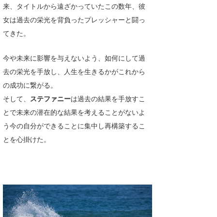
来、タイトルから遠ざかっていたこの数年、彼
Core Surf Japan
女は過去の栄光を背負ったプレッシャーと闘っ
メディア
Naoya Kimoto
てきた。
波伝説アンバサダー/プロライダー
mitsuteru Kamio
SURFMEDIA
今や未来に影響を与えないよう、如何にして過
波伝説スタッフ
Yasunari Inoue
Colors MAGAZINE
福島寿実子
去の栄光を手放し、人生を生きるかがこれから
の成功に繋がる。
Yoshiyuki Obata
WAVAL
中浦“JET”章
☆加藤
波伝説
そして、
ステファニー
は過去の結果を手放すこ
arukasvision
嵯峨明日香
+☆maki☆+
とで未来の潜在的な結果を考えることがないよ
う今の自分ができることに集中し再構築するこ
DELTA FORCE SURF
進士剛光
Aichan
とを心掛けた。
CBA Films
田原啓江
chan-U
熊谷素子
植村未来
ECE
NOBUFUKU
G◎Da
大野”MAR”修聖
H