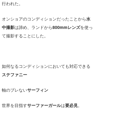
行われた。
オンショアのコンディションだったことから
水
中撮影
は諦め、ランドから
800mmレンズ
を使っ
て撮影することにした。
如何なるコンディションにおいても対応できる
ステファニー
軸のブレない
サーフィン
世界を目指す
サーファーガール
は
要必見
。