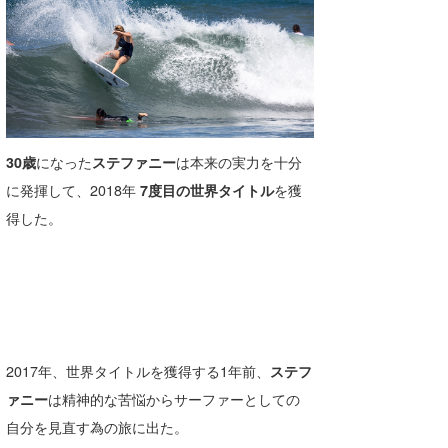
喜納海人
KID
KOBU
KY
MIN
30歳
になった
ステファニー
は本来の実力を十分
mitz
に発揮して、2018年
7度目の世界タイトル
を獲
得した。
OYZ
S.K
Soulman
VAGY
2017年、世界タイトルを獲得する1年前、
ステフ
waka☆=
ァニー
は精神的な苦悩からサーファーとしての
自分を見直す為の旅に出た。
YUKI☆