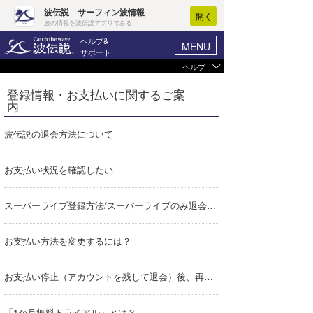
波伝説 サーフィン波情報
開く
波の情報を波伝説アプリでみる
ヘルプ&
MENU
サポート
ヘルプ
ヘルプ
マイホーム
登録情報・お支払いに関するご案
未ログイン
内
ログイン
お支払い
-
新規会員登録
波伝説の退会方法について
選択コース
-
波情報･概況
お支払い状況を確認したい
登録情報を確認
波予想ツール
WAVE HUNTER
ブラウザの状況
スーパーライブ登録方法/スーパーライブのみ退会方法
気象情報
Javascript
有効
お支払い方法を変更するには？
Cookie
有効
ニュース
プライベートモード
サーフィン
エリアガイド
プライベートモードで
お支払い停止（アカウントを残して退会）後、再開するには？
は、ログイン情報が記
ブラウザ
モード
録されないため、アク
会員メニュー
セスのたびにログイン
が求められます。
「1か月無料トライアル」とは？