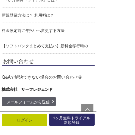
今月のプレゼント
新規登録方法は？ 利用料は？
最近よく見られている質問
料金改定前に年払いへ変更する方法
お支払い方法を変更するには？
スーパーライブ登録方法/スーパーライブ
【ソフトバンクまとめて支払い】新料金移行時の初月分はいつ返金される？
のみ退会方法
お問い合わせ
登録したログインID・パスワードがわか
らないのですが、どうしたらよいですか？
Q&Aで解決できない場合のお問い合わせ先
利用規約
株式会社 サーフレジェンド
お知らせ
メールフォームから送信
2026.08.07
【伊良湖】第20回アジア競技大会サーフィ
サポート専用番号｜0466-21-7903
1ヶ月無料トライアル
ン競技が太平洋ロングビーチで開催！9/21
（月～金 9:00〜12:00 13:00〜17:00）
ログイン
新規登録
※土曜・日曜､年末年始を除く
～29は交通規制があります！