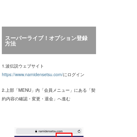
2026.07.31
どこの波がいい？一目でわかる『地図表示
機能』登場！！
2026.07.31
リアルタイム風予報が1kmメッシュへ進
スーパーライブ！オプション登録
化！オフショア予測がより正確に
方法
2026.07.29
九州地方 令和8年熊本地震に伴う波情報の
配信について
1.波伝説ウェブサイト
https://www.namidensetsu.com/
にログイン
2.上部「MENU」内「会員メニュー」にある「契
約内容の確認・変更・退会」へ進む