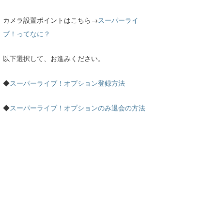
今月のプレゼント
カメラ設置ポイントはこちら→
スーパーライ
最近よく見られている質問
ブ！ってなに？
お支払い方法を変更するには？
以下選択して、お進みください。
スーパーライブ登録方法/スーパーライブ
のみ退会方法
◆
スーパーライブ！オプション登録方法
登録したログインID・パスワードがわか
◆
スーパーライブ！オプションのみ退会の方法
らないのですが、どうしたらよいですか？
利用規約
お知らせ
2026.08.07
【伊良湖】第20回アジア競技大会サーフィ
ン競技が太平洋ロングビーチで開催！9/21
～29は交通規制があります！