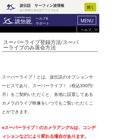
波伝説 サーフィン波情報
開く
波の情報を波伝説アプリでみる
ヘルプ&
MENU
サポート
ヘルプ
ヘルプ
マイホーム
スーパーライブ登録方法/スーパ
未ログイン
ーライブのみ退会方法
ログイン
お支払い
-
新規会員登録
選択コース
-
波情報･概況
登録情報を確認
スーパーライブ！とは、波伝説のオプションサ
波予想ツール
WAVE HUNTER
ービスであり、スーパーライブ！（税込330円/
ブラウザの状況
月）をご契約いただくと、各地に設置してある
気象情報
Javascript
有効
カメラのライブ映像をいつでもご覧いただくこ
Cookie
有効
ニュース
とができます。
プライベートモード
サーフィン
エリアガイド
プライベートモードで
は、ログイン情報が記
ブラウザ
モード
※スーパーライブ！のカメラアングルは、コンデ
録されないため、アク
会員メニュー
セスのたびにログイン
が求められます。
ィションなどにより変わる場合があります。