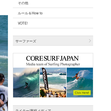
その他
千葉北
ルール＆How to
伊豆
VOTE!
千葉南
大阪
サーファーズ
四国
沖縄
ライター/寄稿メディア