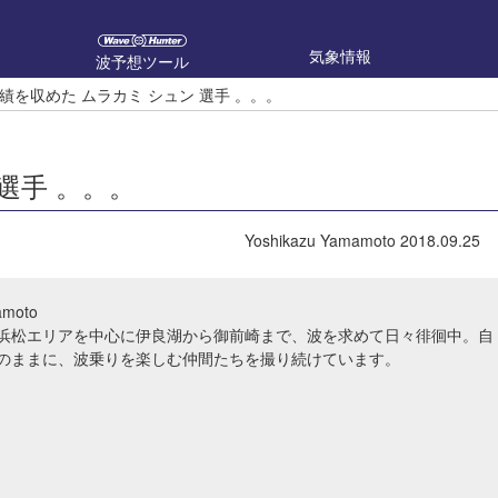
気象情報
波予想ツール
績を収めた ムラカミ シュン 選手 。。。
選手 。。。
Yoshikazu Yamamoto
2018.09.25
amoto
ya 浜松エリアを中心に伊良湖から御前崎まで、波を求めて日々徘徊中。自
のままに、波乗りを楽しむ仲間たちを撮り続けています。