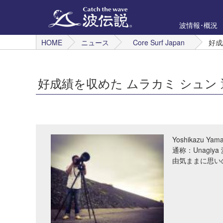
波情報･概況
HOME
ニュース
Core Surf Japan
好成
好成績を収めた ムラカミ シュン 
Yoshikazu Yam
通称：Unagi
由気ままに思い