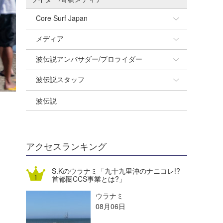
Core Surf Japan
メディア
Naoya Kimoto
波伝説アンバサダー/プロライダー
mitsuteru Kamio
SURFMEDIA
波伝説スタッフ
Yasunari Inoue
Colors MAGAZINE
福島寿実子
波伝説
Yoshiyuki Obata
WAVAL
中浦“JET”章
☆加藤
arukasvision
嵯峨明日香
+☆maki☆+
DELTA FORCE SURF
進士剛光
Aichan
アクセスランキング
CBA Films
田原啓江
chan-U
S.Kのウラナミ「九十九里沖のナニコレ!?
首都圏CCS事業とは?」
熊谷素子
植村未来
ECE
ウラナミ
NOBUFUKU
G◎Da
08月06日