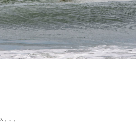
ス 。。。