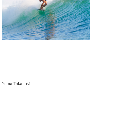
湘南
お知らせ
今月のプレゼント
千葉北
その他
伊豆
ルール＆How to
千葉南
VOTE!
大阪
サーファーズ
四国
沖縄
Yuma Takanuki
ライター/寄稿メディア