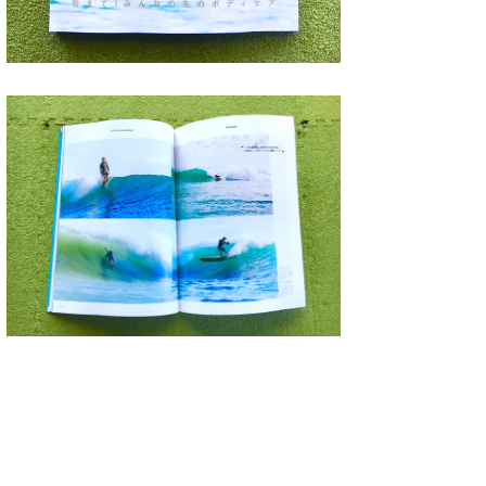
たっちー
ハンマー
まっきー
三輪予報士
小川予報士
上田純子
上條将美
唐澤予報士
SancheZ
ゴン
米山予報士