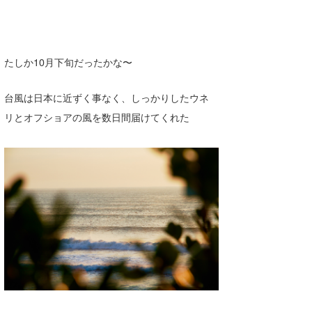
wanda
予報士 hiro.
たしか10月下旬だったかな〜
banpaku
台風は日本に近ずく事なく、しっかりしたウネ
Mr.K
リとオフショアの風を数日間届けてくれた
chappy
Romisea