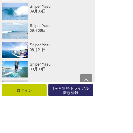
Sniper Yasu
09月06日
Sniper Yasu
09月06日
Sniper Yasu
08月21日
Sniper Yasu
03月03日
Sniper Yasu
02月08日
1ヶ月無料トライアル
ログイン
新規登録
関連する記事
『Mexico Daily Clip』2021.6 Riaru Ito / vol.2 @ Playa Zicatera Puerto Escondido
2021年07月15日