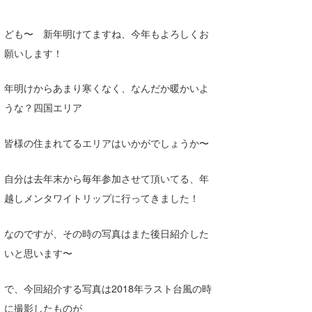
Core Surf Japan
ども〜 新年明けてますね、今年もよろしくお
メディア
Naoya Kimoto
願いします！
波伝説アンバサダー/プロライダー
mitsuteru Kamio
SURFMEDIA
年明けからあまり寒くなく、なんだか暖かいよ
波伝説スタッフ
Yasunari Inoue
Colors MAGAZINE
福島寿実子
うな？四国エリア
Yoshiyuki Obata
WAVAL
中浦“JET”章
☆加藤
波伝説
皆様の住まれてるエリアはいかがでしょうか〜
arukasvision
嵯峨明日香
+☆maki☆+
自分は去年末から毎年参加させて頂いてる、年
DELTA FORCE SURF
進士剛光
Aichan
越しメンタワイトリップに行ってきました！
CBA Films
田原啓江
chan-U
なのですが、その時の写真はまた後日紹介した
熊谷素子
植村未来
ECE
いと思います〜
NOBUFUKU
G◎Da
で、今回紹介する写真は2018年ラスト台風の時
大野”MAR”修聖
H
に撮影したものが