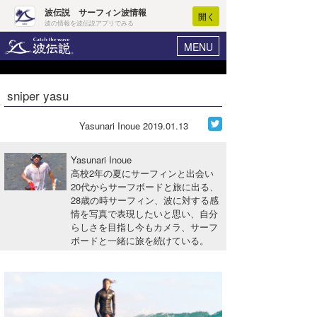
波伝説 サーフィン波情報
開く
波の情報を波伝説アプリでみる
MENU
ニュース
ヘルプ
マイホーム
sniper yasu
Core Surf Japan
ログイン
コンテスト
Yasunari Inoue
2019.01.13
新規会員登録
ファッション/グッズ
Yasunari Inoue
波情報･概況
高校2年の夏にサーフィンと出会い
アート＆エンタメ
20代からサーフボードと旅に出る、
波予想ツール
WAVE HUNTER
28歳の時サーフィン、波に対する感
コラム
情を写真で表現したいと思い、自分
気象情報
らしさを目指し今もカメラ、サーフ
ボードと一緒に旅を続けている。
トラベル
ニュース
ショップ情報
サーフィンエリアガイド
ショップ情報
ウラナミ
会員メニュー