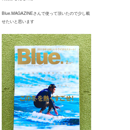
喜納海人
KID
Blue.MAGAZINEさんで使って頂いたので少し載
KOBU
せたいと思います
KY
MIN
mitz
OYZ
S.K
Soulman
VAGY
waka☆=
YUKI☆