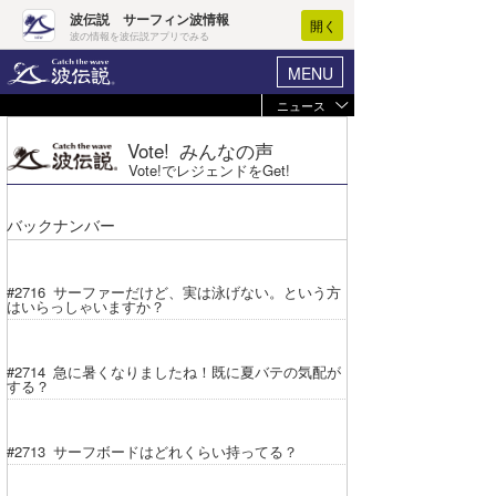
波伝説 サーフィン波情報
開く
波の情報を波伝説アプリでみる
MENU
ニュース
ヘルプ
マイホーム
Vote! みんなの声
Core Surf Japan
ログイン
Vote!でレジェンドをGet!
コンテスト
新規会員登録
バックナンバー
ファッション/グッズ
波情報･概況
アート＆エンタメ
#2716 サーファーだけど、実は泳げない。という方
波予想ツール
WAVE HUNTER
はいらっしゃいますか？
コラム
気象情報
#2714 急に暑くなりましたね！既に夏バテの気配が
トラベル
する？
ニュース
ショップ情報
サーフィンエリアガイド
#2713 サーフボードはどれくらい持ってる？
ショップ情報
ウラナミ
会員メニュー