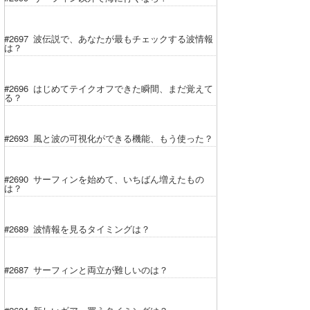
Core Surf Japan
#2697 波伝説で、あなたが最もチェックする波情報
メディア
Naoya Kimoto
は？
波伝説アンバサダー/プロライダー
mitsuteru Kamio
SURFMEDIA
#2696 はじめてテイクオフできた瞬間、まだ覚えて
る？
波伝説スタッフ
Yasunari Inoue
Colors MAGAZINE
福島寿実子
Yoshiyuki Obata
WAVAL
中浦“JET”章
☆加藤
波伝説
#2693 風と波の可視化ができる機能、もう使った？
arukasvision
嵯峨明日香
+☆maki☆+
#2690 サーフィンを始めて、いちばん増えたもの
DELTA FORCE SURF
進士剛光
Aichan
は？
CBA Films
田原啓江
chan-U
#2689 波情報を見るタイミングは？
熊谷素子
植村未来
ECE
#2687 サーフィンと両立が難しいのは？
NOBUFUKU
G◎Da
大野”MAR”修聖
H