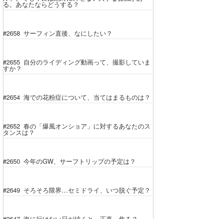
る。あなたならどうする？
wanda
#2658 サーフィン直後、なにしたい？
予報士 hiro.
banpaku
#2655 自分のライディング動画って、撮影していま
すか？
Mr.K
chappy
#2654 海での花粉症について、当てはまるものは？
Romisea
#2652 春の「爆風オンショア」に対するあなたのス
タンスは？
#2650 今年のGW、サーフトリップの予定は？
#2649 そろそろ限界…セミドライ、いつ脱ぐ予定？
#2647 海に行けない日が続くと…正直、焦る？