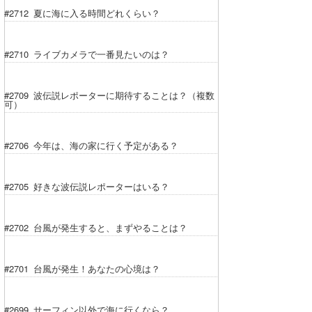
湘南
お知らせ
#2712 夏に海に入る時間どれくらい？
今月のプレゼント
千葉北
その他
#2710 ライブカメラで一番見たいのは？
伊豆
ルール＆How to
#2709 波伝説レポーターに期待することは？（複数
千葉南
VOTE!
可）
大阪
#2706 今年は、海の家に行く予定がある？
サーファーズ
四国
沖縄
#2705 好きな波伝説レポーターはいる？
#2702 台風が発生すると、まずやることは？
#2701 台風が発生！あなたの心境は？
ライター/寄稿メディア
#2699 サーフィン以外で海に行くなら？