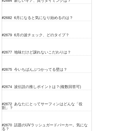
#2684 新しいギア、買うタイミングは？
喜納海人
KID
#2682 6月になると気になり始めるのは？
KOBU
KY
#2679 6月の波チェック、どのタイプ？
MIN
#2677 地味だけど譲れないこだわりは？
mitz
OYZ
#2675 今いちばんぶつかってる壁は？
S.K
#2674 波伝説の推しポイントは？(複数回答可)
Soulman
VAGY
#2672 あなたにとってサーフィンはどんな「役
割」？
waka☆=
#2670 話題のUVラッシュガードパーカー。気にな
YUKI☆
る？