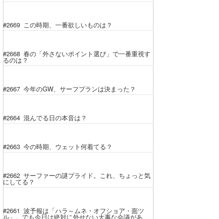
たっちー
#2669 この時期、一番欲しいものは？
ハンマー
#2668 春の「外さないポイント選び」で一番重視す
まっきー
るのは？
三輪予報士
#2667 今年のGW、サーフプランは決まった？
小川予報士
上田純子
#2664 混んでる日の本音は？
上條将美
#2663 今の時期、ウェット何着てる？
唐澤予報士
SancheZ
#2662 サーファーの謎プライド。これ、ちょっと気
にしてる？
ゴン
#2661 波予報は「ハラ～ムネ・オフショア・面ツ
米山予報士
ル」。でも今日は絶対に外せない大事な会議があ