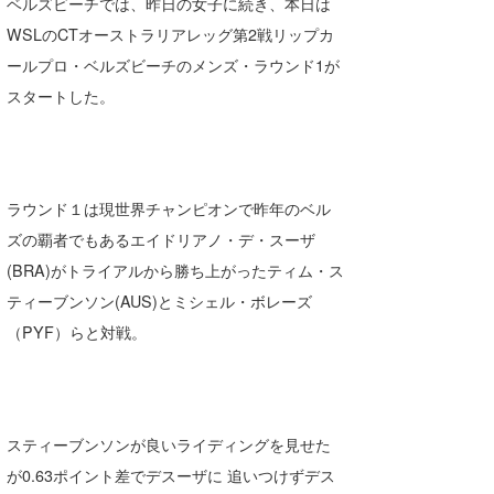
ベルズビーチでは、昨日の女子に続き、本日は
Core Surf Japan
WSLのCTオーストラリアレッグ第2戦リップカ
ールプロ・ベルズビーチのメンズ・ラウンド1が
メディア
Naoya Kimoto
スタートした。
波伝説アンバサダー/プロライダー
mitsuteru Kamio
SURFMEDIA
波伝説スタッフ
Yasunari Inoue
Colors MAGAZINE
福島寿実子
Yoshiyuki Obata
WAVAL
中浦“JET”章
☆加藤
波伝説
ラウンド１は現世界チャンピオンで昨年のベル
ズの覇者でもあるエイドリアノ・デ・スーザ
arukasvision
嵯峨明日香
+☆maki☆+
(BRA)がトライアルから勝ち上がったティム・ス
DELTA FORCE SURF
進士剛光
Aichan
ティーブンソン(AUS)とミシェル・ボレーズ
（PYF）らと対戦。
CBA Films
田原啓江
chan-U
熊谷素子
植村未来
ECE
NOBUFUKU
G◎Da
スティーブンソンが良いライディングを見せた
が0.63ポイント差でデスーザに 追いつけずデス
大野”MAR”修聖
H