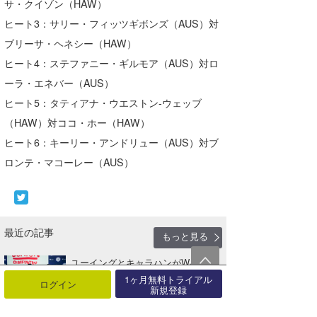
サ・クイゾン（HAW）
ヒート3：サリー・フィッツギボンズ（AUS）対
ブリーサ・ヘネシー（HAW）
ヒート4：ステファニー・ギルモア（AUS）対ロ
ーラ・エネバー（AUS）
ヒート5：タティアナ・ウエストン-ウェッブ
（HAW）対ココ・ホー（HAW）
ヒート6：キーリー・アンドリュー（AUS）対ブ
ロンテ・マコーレー（AUS）
最近の記事
もっと見る
ユーイングとキャラハンがWJC優
勝。マヒナ3年連続決勝進出。川合
1ヶ月無料トライアル
ログイン
美乃･･･
新規登録
01月11日