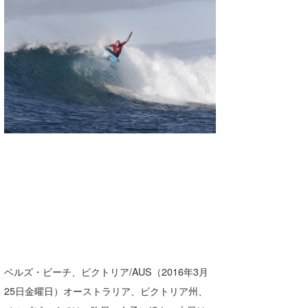
湘南
お知らせ
今月のプレゼント
千葉北
その他
伊豆
ルール＆How to
千葉南
VOTE!
大阪
サーファーズ
四国
沖縄
ベルズ・ビーチ、ビクトリア/AUS（2016年3月
25日金曜日）オーストラリア、ビクトリア州、
ライター/寄稿メディア