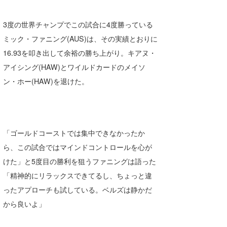
たっちー
3度の世界チャンプでこの試合に4度勝っている
ハンマー
ミック・ファニング(AUS)は、その実績とおりに
16.93を叩き出して余裕の勝ち上がり。キアヌ・
まっきー
アイシング(HAW)とワイルドカードのメイソ
三輪予報士
ン・ホー(HAW)を退けた。
小川予報士
上田純子
「ゴールドコーストでは集中できなかったか
上條将美
ら、この試合ではマインドコントロールを心が
唐澤予報士
けた」と5度目の勝利を狙うファニングは語った
「精神的にリラックスできてるし、ちょっと違
SancheZ
ったアプローチも試している。ベルズは静かだ
ゴン
から良いよ」
米山予報士