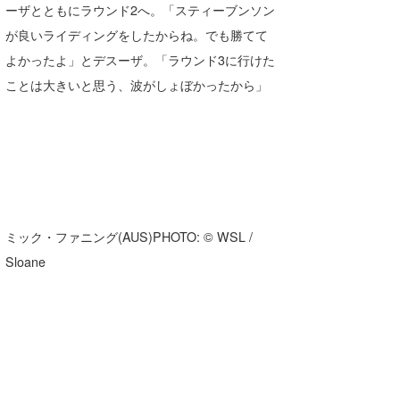
ーザとともにラウンド2へ。「スティーブンソン
喜納海人
KID
が良いライディングをしたからね。でも勝てて
KOBU
よかったよ」とデスーザ。「ラウンド3に行けた
ことは大きいと思う、波がしょぼかったから」
KY
MIN
mitz
OYZ
ミック・ファニング(AUS)PHOTO: © WSL /
S.K
Sloane
Soulman
VAGY
waka☆=
YUKI☆