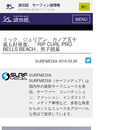
波伝説 サーフィン波情報
開く
波の情報を波伝説アプリでみる
MENU
ニュース
ヘルプ
マイホーム
ミック、ジュリアン、カノア五十
Core Surf Japan
嵐も好発進。「RIP CURL PRO
ログイン
BELLS BEACH」男子開幕
コンテスト
新規会員登録
2016.03.26
SURFMEDIA
ファッション/グッズ
波情報･概況
アート＆エンタメ
SURFMEDIA
波予想ツール
WAVE HUNTER
SURFMEDIA（サーフメディア）は
国内外の最新サーフニュースを発
コラム
気象情報
信。サーファー、コンペティショ
ン、ファッション、インダストリ
トラベル
ニュース
ー、メディア事情など、多彩な角度
からホットなニュースをグローバル
ショップ情報
サーフィンエリアガイド
な視点で提供しています。
ショップ情報
ウラナミ
会員メニュー