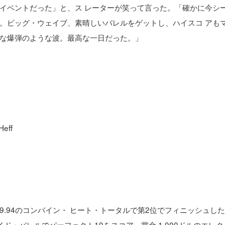
イベントだった」と、ス レーターが笑って言った。「確かに今シ
。ビッグ・ウェイブ、素晴しいバレルをゲットし、ハイスコ アも
な爆弾のような波。最高な一日だった。」
eff
.94のコンバイン・ ヒート・トータルで第2位でフィニッシュし
ド・バレルでパーフェクト10をスコア。賞金 1,000ドルのエレク