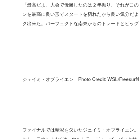
「最高だよ。大会で優勝したのは２年振り。それがこの
ンを最高に良い形でスタートを切れたから良い気分だよ
ク出来た。パーフェクトな南東からのトレードとビッグ
ジェイミ・オブライエン Photo Credit: WSL/Freesurf/H
ファイナルでは精彩を欠いたジェイミ・オブライエン。9
かし、ラウンド4では、ウルトラ・ディープ・バックサイ