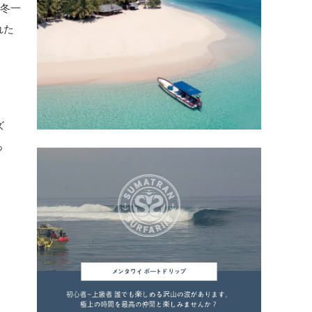
の冬一
れた
ズ
っ