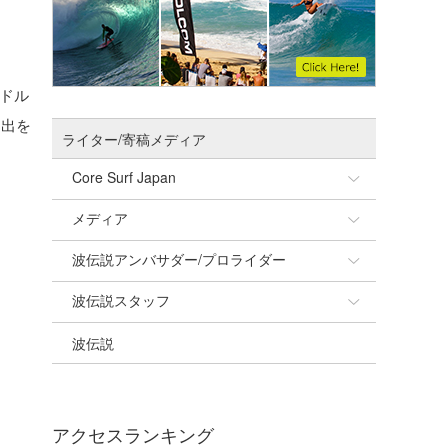
0ドル
進出を
ライター/寄稿メディア
Core Surf Japan
メディア
Naoya Kimoto
波伝説アンバサダー/プロライダー
mitsuteru Kamio
SURFMEDIA
波伝説スタッフ
Yasunari Inoue
Colors MAGAZINE
福島寿実子
波伝説
Yoshiyuki Obata
WAVAL
中浦“JET”章
☆加藤
arukasvision
嵯峨明日香
+☆maki☆+
DELTA FORCE SURF
進士剛光
Aichan
アクセスランキング