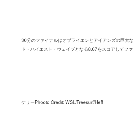
30分のファイナルはオブライエンとアイアンズの巨大
ド・ハイエスト・ウェイブとなる8.67をスコアしてフ
ケリーPhooto Credit: WSL/Freesurf/Heff