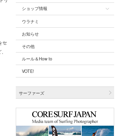
ショップ情報
ウラナミ
ショップ情報
お知らせ
湘南
をセ
その他
千葉北
ど、
ルール＆How to
伊豆
VOTE!
千葉南
大阪
サーファーズ
四国
沖縄