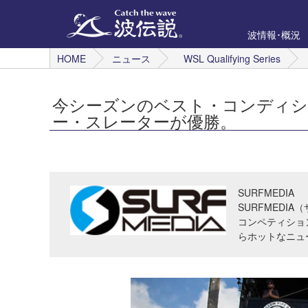
波情報･概況
HOME
ニュース
WSL Qualifying Series
今シーズンのベスト・コンディ
ー・スレーターが優勝。
SURFMEDIA
SURFMED
コンペティショ
らホットなニュ