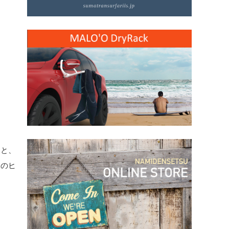
」と、
あのヒ