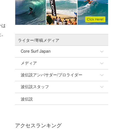
かは
た。
ライター/寄稿メディア
Core Surf Japan
メディア
Naoya Kimoto
波伝説アンバサダー/プロライダー
mitsuteru Kamio
SURFMEDIA
波伝説スタッフ
Yasunari Inoue
Colors MAGAZINE
福島寿実子
波伝説
Yoshiyuki Obata
WAVAL
中浦“JET”章
☆加藤
arukasvision
嵯峨明日香
+☆maki☆+
DELTA FORCE SURF
進士剛光
Aichan
アクセスランキング