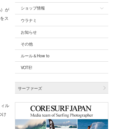
ショップ情報
A）が
7をス
ウラナミ
ショップ情報
お知らせ
湘南
その他
千葉北
ルール＆How to
伊豆
VOTE!
千葉南
大阪
サーファーズ
四国
沖縄
ウィル
つけ