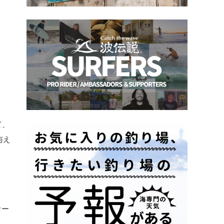
て、
与え
オー