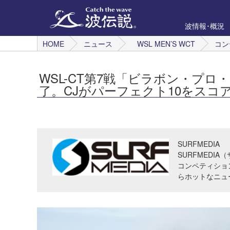
波情報･概況
HOME
ニュース
WSL MEN’S WCT
コン
WSL-CT第7戦「ビラボン・プロ
了。CJがパーフェクト10をスコ
SURFMEDIA
SURFMED
コンペティショ
らホットなニュ