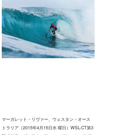
湘南
お知らせ
今月のプレゼント
千葉北
その他
伊豆
ルール＆How to
千葉南
VOTE!
大阪
サーファーズ
四国
沖縄
マーガレット・リヴァー、ウェスタン・オース
トラリア（2015年4月15日水 曜日）WSL-CT第3
ライター/寄稿メディア