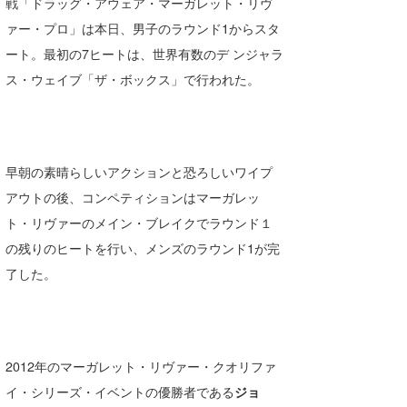
戦「ドラッグ・アウェア・マーガレット・リヴ
Core Surf Japan
ァー・プロ」は本日、男子のラウンド1からスタ
ート。最初の7ヒートは、世界有数のデ ンジャラ
メディア
Naoya Kimoto
ス・ウェイブ「ザ・ボックス」で行われた。
波伝説アンバサダー/プロライダー
mitsuteru Kamio
SURFMEDIA
波伝説スタッフ
Yasunari Inoue
Colors MAGAZINE
福島寿実子
Yoshiyuki Obata
WAVAL
中浦“JET”章
☆加藤
波伝説
早朝の素晴らしいアクションと恐ろしいワイプ
アウトの後、コンペティションはマーガレッ
arukasvision
嵯峨明日香
+☆maki☆+
ト・リヴァーのメイン・ブレイクでラウンド１
DELTA FORCE SURF
進士剛光
Aichan
の残りのヒートを行い、メンズのラウンド1が完
了した。
CBA Films
田原啓江
chan-U
熊谷素子
植村未来
ECE
NOBUFUKU
G◎Da
2012年のマーガレット・リヴァー・クオリファ
イ・シリーズ・イベントの優勝者である
ジョ
大野”MAR”修聖
H