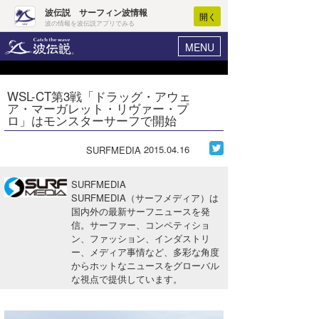
波伝説 サーフィン波情報
開く
波の情報を波伝説アプリでみる
MENU
ニュース
ヘルプ
マイホーム
WSL-CT第3戦「ドラッグ・アウェ
Core Surf Japan
ア・マーガレット・リヴァー・プ
ログイン
ロ」はモンスターサーフで開始
コンテスト
新規会員登録
2015.04.16
SURFMEDIA
ファッション/グッズ
波情報･概況
アート＆エンタメ
SURFMEDIA
波予想ツール
WAVE HUNTER
SURFMEDIA（サーフメディア）は
国内外の最新サーフニュースを発
コラム
気象情報
信。サーファー、コンペティショ
ン、ファッション、インダストリ
トラベル
ニュース
ー、メディア事情など、多彩な角度
からホットなニュースをグローバル
ショップ情報
サーフィンエリアガイド
な視点で提供しています。
ショップ情報
ウラナミ
会員メニュー