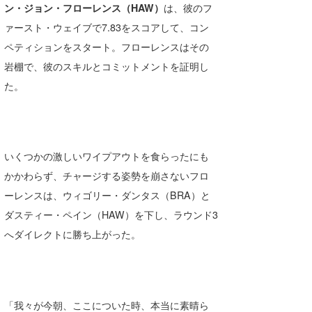
ン・ジョン・フローレンス（HAW）
は、彼のフ
喜納海人
KID
ァースト・ウェイブで7.83をスコアして、コン
KOBU
ペティションをスタート。フローレンスはその
岩棚で、彼のスキルとコミットメントを証明し
KY
た。
MIN
mitz
いくつかの激しいワイプアウトを食らったにも
OYZ
かかわらず、チャージする姿勢を崩さないフロ
S.K
ーレンスは、ウィゴリー・ダンタス（BRA）と
ダスティー・ペイン（HAW）を下し、ラウンド3
Soulman
へダイレクトに勝ち上がった。
VAGY
waka☆=
YUKI☆
「我々が今朝、ここについた時、本当に素晴ら