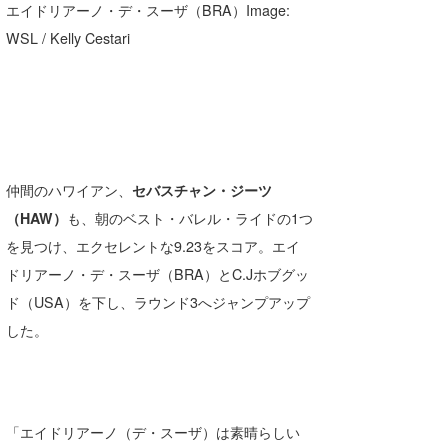
エイドリアーノ・デ・スーザ（BRA）Image:
wanda
WSL / Kelly Cestari
予報士 hiro.
banpaku
Mr.K
仲間のハワイアン、
セバスチャン・ジーツ
chappy
（HAW）
も、朝のベスト・バレル・ライドの1つ
Romisea
を見つけ、エクセレントな9.23をスコア。エイ
ドリアーノ・デ・スーザ（BRA）とC.Jホブグッ
ド（USA）を下し、ラウンド3へジャンプアップ
した。
「エイドリアーノ（デ・スーザ）は素晴らしい