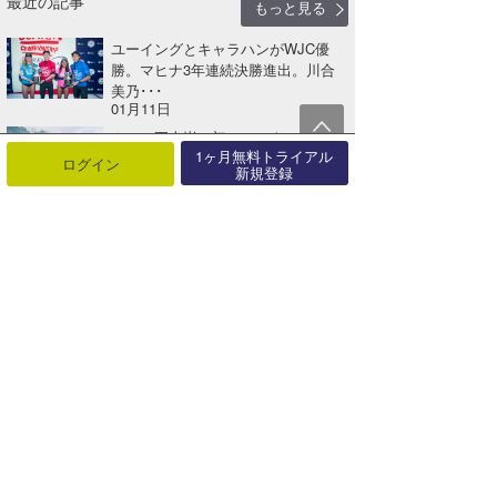
最近の記事
もっと見る
ユーイングとキャラハンがWJC優
勝。マヒナ3年連続決勝進出。川合
美乃･･･
01月11日
カノア五十嵐、初のマスターズで準
1ヶ月無料トライアル
優勝！ ボレーズ優勝。ジョンジョ
ログイン
新規登録
ン3･･･
12月21日
デュアルヒートでR３まで終了。カ
ノア五十嵐が今シーズン２度目のCT
４･･･
12月20日
フローレンスとメディーナ、R1を勝
利でパイプ・マスターズ・キャンペ
ー･･･
12月16日
ジョン・ジョン、SF進出で世界タイ
トルに王手。満点ライドのジョディ
は･･･
10月25日
大番狂わせ続出。メディーナR3敗