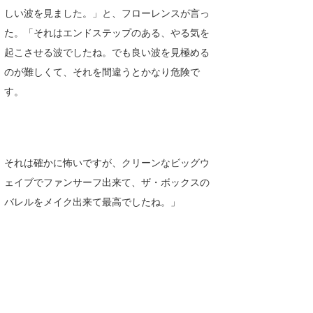
しい波を見ました。」と、フローレンスが言っ
たっちー
た。「それはエンドステップのある、やる気を
ハンマー
起こさせる波でしたね。でも良い波を見極める
のが難しくて、それを間違うとかなり危険で
まっきー
す。
三輪予報士
小川予報士
それは確かに怖いですが、クリーンなビッグウ
上田純子
ェイブでファンサーフ出来て、ザ・ボックスの
上條将美
バレルをメイク出来て最高でしたね。」
唐澤予報士
SancheZ
ゴン
米山予報士