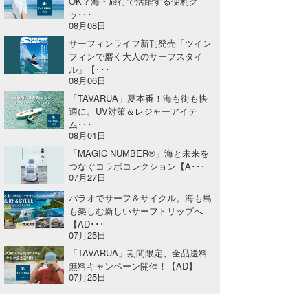
OK？海・旅行で活躍する便利グ
ッ･･･
08月08日
サーフィンライフ新刊発売「ツイン
フィンで磨く大人のサーフスタイ
ル」【･･･
08月06日
「TAVARUA」夏本番！海も街も快
適に。UV対策＆レジャーアイテ
ム･･･
08月01日
「MAGIC NUMBER®」海と未来を
つなぐコラボコレクション【A･･･
07月27日
パラオでサーフ＆サイクル。海も島
も楽しむ新しいサーフトリップへ
【AD･･･
07月25日
「TAVARUA」期間限定、全品送料
無料キャンペーン開催！【AD】
07月25日