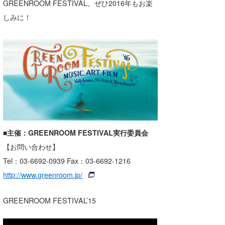
GREENROOM FESTIVAL。ぜひ2016年もお楽
wanda
しみに！
予報士 hiro.
banpaku
Mr.K
chappy
Romisea
■
主催：
GREENROOM FESTIVAL
実行委員会
【お問い合わせ】
Tel：03-6692-0939 Fax：03-6692-1216
http://www.greenroom.jp/
GREENROOM FESTIVAL’15