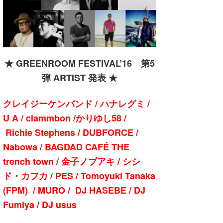
湘南
お知らせ
今月のプレゼント
千葉北
その他
伊豆
ルール＆How to
★ GREENROOM FESTIVAL’16 第5
千葉南
VOTE!
弾 ARTIST 発表 ★
大阪
クレイジーケンバンド / ハナレグミ /
サーファーズ
四国
U A / clammbon /かりゆし58 /
沖縄
Richie Stephens / DUBFORCE /
Nabowa / BAGDAD CAFÉ THE
trench town / 金子ノブアキ / シシ
ド・カフカ / PES / Tomoyuki Tanaka
(FPM) / MURO / DJ HASEBE / DJ
Fumiya / DJ usus
ライター/寄稿メディア