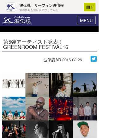
波伝説 サーフィン波情報
開く
波の情報を波伝説アプリでみる
MENU
ニュース
ヘルプ
マイホーム
第5弾アーティスト発表！
Core Surf Japan
GREENROOM FESTIVAL’16
ログイン
コンテスト
新規会員登録
波伝説AD
2016.03.26
ファッション/グッズ
波情報･概況
アート＆エンタメ
波予想ツール
WAVE HUNTER
コラム
気象情報
トラベル
ニュース
ショップ情報
サーフィンエリアガイド
ショップ情報
ウラナミ
会員メニュー