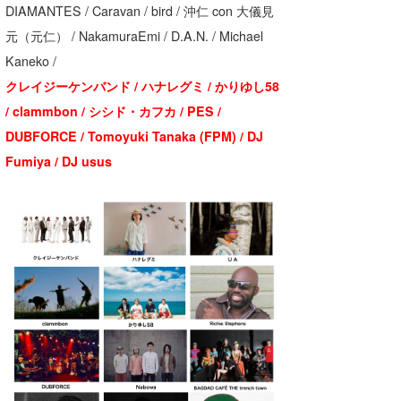
DIAMANTES / Caravan / bird / 沖仁 con 大儀見
喜納海人
KID
元（元仁） / NakamuraEmi / D.A.N. / Michael
KOBU
Kaneko /
クレイジーケンバンド / ハナレグミ / かりゆし58
KY
/ clammbon / シシド・カフカ / PES /
MIN
DUBFORCE / Tomoyuki Tanaka (FPM) / DJ
Fumiya / DJ usus
mitz
OYZ
S.K
Soulman
VAGY
waka☆=
YUKI☆