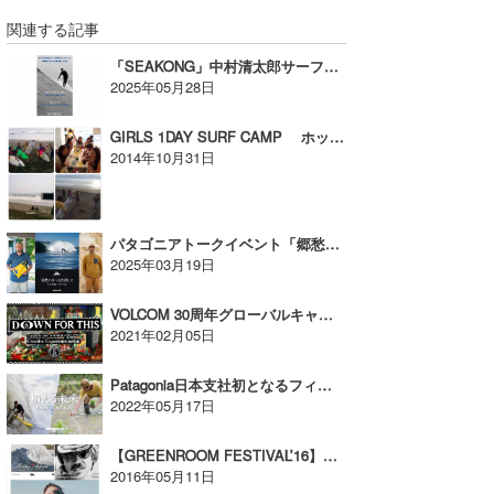
関連する記事
「SEAKONG」中村清太郎サーファーズジャーナル特集記念パーティ【AD】
2025年05月28日
GIRLS 1DAY SURF CAMP ホットでキュートなガールズサーファー集まれ
2014年10月31日
パタゴニアトークイベント「郷愁の国へ波を探しに」眞木 勇人＆ペドロ・ゴメス【AD】
2025年03月19日
VOLCOM 30周年グローバルキャンペーン ”DOWN FOR THIS”がローンチされた【AD】
2021年02月05日
Patagonia日本支社初となるフィルム&トークショーが開催！【AD】
2022年05月17日
【GREENROOM FESTIVAL’16】最終FILM上映作品&上映スケジュール発表【広告】
2016年05月11日