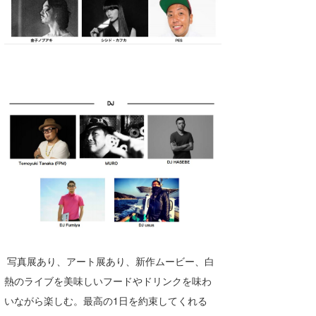
たっちー
ハンマー
まっきー
三輪予報士
小川予報士
上田純子
上條将美
唐澤予報士
SancheZ
写真展あり、アート展あり、新作ムービー、白
ゴン
熱のライブを美味しいフードやドリンクを味わ
いながら楽しむ。最高の1日を約束してくれる
米山予報士