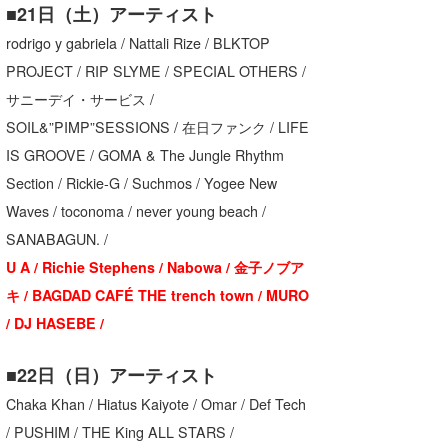
■21日（土）アーティスト
Core Surf Japan
rodrigo y gabriela / Nattali Rize / BLKTOP
メディア
Naoya Kimoto
PROJECT / RIP SLYME / SPECIAL OTHERS /
サニーデイ・サービス /
波伝説アンバサダー/プロライダー
mitsuteru Kamio
SURFMEDIA
SOIL&”PIMP”SESSIONS / 在日ファンク / LIFE
波伝説スタッフ
Yasunari Inoue
Colors MAGAZINE
福島寿実子
IS GROOVE / GOMA & The Jungle Rhythm
Section / Rickie-G / Suchmos / Yogee New
Yoshiyuki Obata
WAVAL
中浦“JET”章
☆加藤
波伝説
Waves / toconoma / never young beach /
arukasvision
嵯峨明日香
+☆maki☆+
SANABAGUN. /
U A / Richie Stephens / Nabowa / 金子ノブア
DELTA FORCE SURF
進士剛光
Aichan
キ / BAGDAD CAFÉ THE trench town / MURO
CBA Films
田原啓江
chan-U
/ DJ HASEBE /
熊谷素子
植村未来
ECE
■22日（日）アーティスト
NOBUFUKU
G◎Da
Chaka Khan / Hiatus Kaiyote / Omar / Def Tech
/ PUSHIM / THE King ALL STARS /
大野”MAR”修聖
H