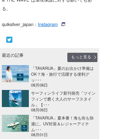
る。
quiksilver_japan：
Instagram
最近の記事
もっと見る
「TAVARUA」夏のお出かけ準備は
OK？海・旅行で活躍する便利グ
ッ･･･
08月08日
サーフィンライフ新刊発売「ツイン
フィンで磨く大人のサーフスタイ
ル」【･･･
08月06日
「TAVARUA」夏本番！海も街も快
適に。UV対策＆レジャーアイテ
ム･･･
08月01日