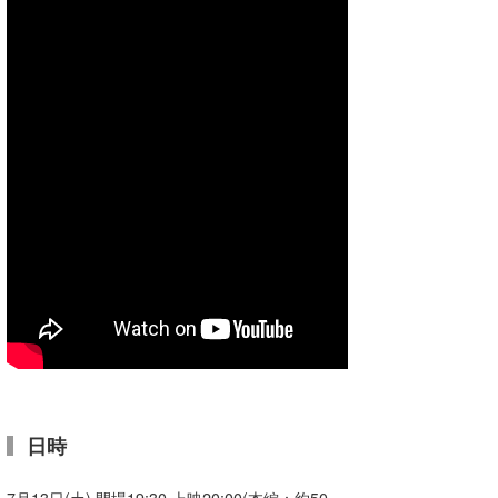
喜納海人
KID
KOBU
KY
MIN
mitz
OYZ
S.K
Soulman
VAGY
waka☆=
日時
YUKI☆