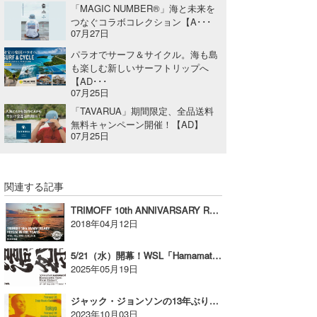
「MAGIC NUMBER®」海と未来を
つなぐコラボコレクション【A･･･
07月27日
パラオでサーフ＆サイクル。海も島
も楽しむ新しいサーフトリップへ
【AD･･･
07月25日
「TAVARUA」期間限定、全品送料
無料キャンペーン開催！【AD】
07月25日
関連する記事
TRIMOFF 10th ANNIVARSARY REELIN’ IN THE YEARS【AD】
2018年04月12日
5/21（水）開幕！WSL「Hamamatsu Open」【AD】
2025年05月19日
ジャック・ジョンソンの13年ぶりのツアーが決定！チケット先行発売中！【AD】
2023年10月03日