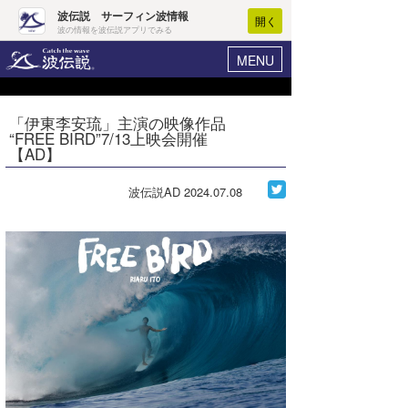
波伝説 サーフィン波情報
開く
波の情報を波伝説アプリでみる
MENU
ニュース
ヘルプ
マイホーム
「伊東李安琉」主演の映像作品
Core Surf Japan
“FREE BIRD”7/13上映会開催
ログイン
【AD】
コンテスト
新規会員登録
波伝説AD
2024.07.08
ファッション/グッズ
波情報･概況
アート＆エンタメ
波予想ツール
WAVE HUNTER
コラム
気象情報
トラベル
ニュース
ショップ情報
サーフィンエリアガイド
ショップ情報
ウラナミ
会員メニュー