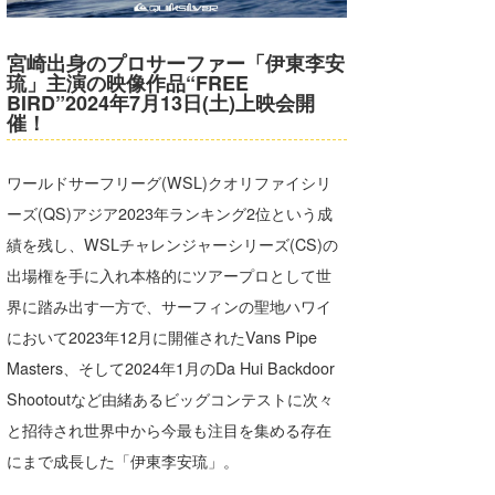
湘南
お知らせ
今月のプレゼント
宮崎出身のプロサーファー「伊東李安
千葉北
その他
琉」主演の映像作品“FREE
BIRD”2024年7月13日(土)上映会開
伊豆
ルール＆How to
催！
千葉南
VOTE!
ワールドサーフリーグ(WSL)クオリファイシリ
大阪
ーズ(QS)アジア2023年ランキング2位という成
サーファーズ
績を残し、WSLチャレンジャーシリーズ(CS)の
四国
出場権を手に入れ本格的にツアープロとして世
沖縄
界に踏み出す一方で、サーフィンの聖地ハワイ
において2023年12月に開催されたVans Pipe
Masters、そして2024年1月のDa Hui Backdoor
Shootoutなど由緒あるビッグコンテストに次々
と招待され世界中から今最も注目を集める存在
にまで成長した「伊東李安琉」。
ライター/寄稿メディア