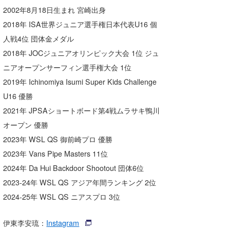
2002年8月18日生まれ 宮崎出身
wanda
2018年 ISA世界ジュニア選手権日本代表U16 個
予報士 hiro.
人戦4位 団体金メダル
2018年 JOCジュニアオリンピック大会 1位 ジュ
banpaku
ニアオープンサーフィン選手権大会 1位
Mr.K
2019年 Ichinomiya Isumi Super Kids Challenge
U16 優勝
chappy
2021年 JPSAショートボード第4戦ムラサキ鴨川
Romisea
オープン 優勝
2023年 WSL QS 御前崎プロ 優勝
2023年 Vans Pipe Masters 11位
2024年 Da Hui Backdoor Shootout 団体6位
2023-24年 WSL QS アジア年間ランキング 2位
2024-25年 WSL QS ニアスプロ 3位
伊東李安琉：
Instagram