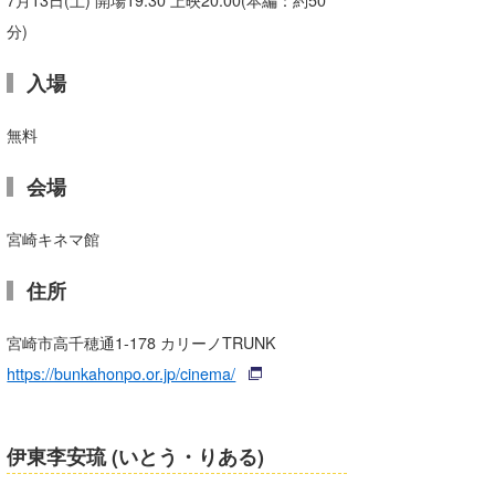
7月13日(土) 開場19:30 上映20:00(本編：約50
分)
たっちー
ハンマー
入場
まっきー
無料
三輪予報士
会場
小川予報士
宮崎キネマ館
上田純子
住所
上條将美
宮崎市高千穂通1-178 カリーノTRUNK
唐澤予報士
https://bunkahonpo.or.jp/cinema/
SancheZ
ゴン
伊東李安琉 (いとう・りある)
米山予報士