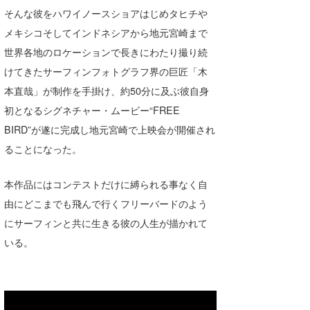
そんな彼をハワイノースショアはじめタヒチや
Core Surf Japan
メキシコそしてインドネシアから地元宮崎まで
メディア
Naoya Kimoto
世界各地のロケーションで長きにわたり撮り続
波伝説アンバサダー/プロライダー
けてきたサーフィンフォトグラフ界の巨匠「木
mitsuteru Kamio
SURFMEDIA
本直哉」が制作を手掛け、約50分に及ぶ彼自身
波伝説スタッフ
Yasunari Inoue
Colors MAGAZINE
福島寿実子
初となるシグネチャー・ムービー“FREE
Yoshiyuki Obata
WAVAL
中浦“JET”章
☆加藤
BIRD”が遂に完成し地元宮崎で上映会が開催され
波伝説
ることになった。
arukasvision
嵯峨明日香
+☆maki☆+
本作品にはコンテストだけに縛られる事なく自
DELTA FORCE SURF
進士剛光
Aichan
由にどこまでも飛んで行くフリーバードのよう
CBA Films
田原啓江
chan-U
にサーフィンと共に生きる彼の人生が描かれて
いる。
熊谷素子
植村未来
ECE
NOBUFUKU
G◎Da
大野”MAR”修聖
H