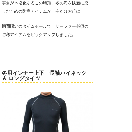
寒さが本格化するこの時期、冬の海を快適に楽
湘南
お知らせ
今月のプレゼント
しむための防寒アイテムが、今だけお得に！
千葉北
その他
期間限定のタイムセールで、サーファー必須の
伊豆
ルール＆How to
防寒アイテムをピックアップしました。
千葉南
VOTE!
大阪
サーファーズ
四国
冬用インナー上下 長袖ハイネック
沖縄
＆ ロングタイツ
ライター/寄稿メディア