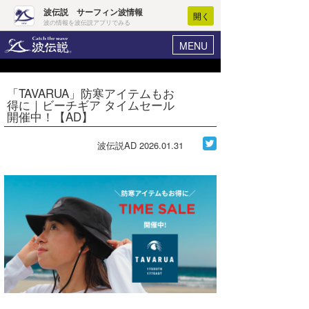
波伝説 サーフィン波情報
開く
波の情報を波伝説アプリでみる
MENU
ニュース
ヘルプ
マイホーム
「TAVARUA」防寒アイテムもお
Core Surf Japan
得に｜ビーチギア タイムセール
ログイン
開催中！【AD】
コンテスト
新規会員登録
波伝説AD
2026.01.31
ファッション/グッズ
波情報･概況
アート＆エンタメ
波予想ツール
WAVE HUNTER
コラム
気象情報
トラベル
ニュース
ショップ情報
サーフィンエリアガイド
ショップ情報
ウラナミ
会員メニュー