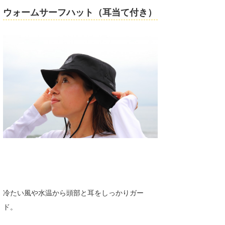
ウォームサーフハット（耳当て付き）
たっちー
ハンマー
まっきー
三輪予報士
小川予報士
上田純子
上條将美
唐澤予報士
SancheZ
冷たい風や水温から頭部と耳をしっかりガー
ゴン
ド。
米山予報士