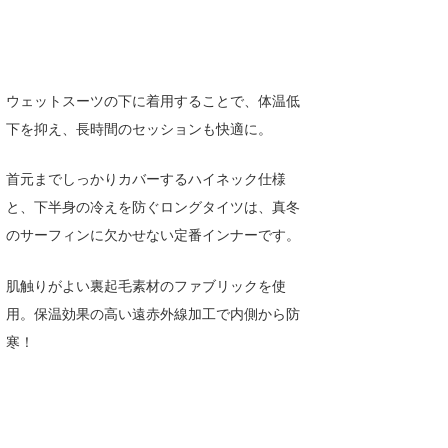
喜納海人
KID
KOBU
ウェットスーツの下に着用することで、体温低
KY
下を抑え、長時間のセッションも快適に。
MIN
首元までしっかりカバーするハイネック仕様
mitz
と、下半身の冷えを防ぐロングタイツは、真冬
OYZ
のサーフィンに欠かせない定番インナーです。
S.K
肌触りがよい裏起毛素材のファブリックを使
Soulman
用。保温効果の高い遠赤外線加工で内側から防
寒！
VAGY
waka☆=
YUKI☆