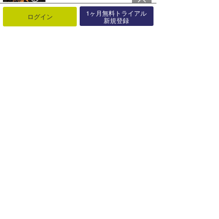
【波伝説オンラインストア】新商品「ウェットマルチトートバッグ」を追加！
1ヶ月無料トライアル
ログイン
新規登録
2022年08月06日
波乗りライフに「開運」を！ドーナツネックレスが冬の特別キャンペーン開催！【AD】
2025年12月15日
2023/11/27(月) H.L.N.A がオンラインストアをオープン【AD】
2023年11月27日
パタゴニアが『リジェネラティブ・オーガニック』の取り組みを紹介【AD】
2020年08月05日
「TAVARUA」ポータブルサーフCAP＆ウォータープルーフCAP【AD】
2024年11月08日