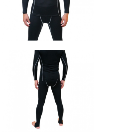
Core Surf Japan
メディア
Naoya Kimoto
波伝説アンバサダー/プロライダー
mitsuteru Kamio
SURFMEDIA
波伝説スタッフ
Yasunari Inoue
Colors MAGAZINE
福島寿実子
Yoshiyuki Obata
WAVAL
中浦“JET”章
☆加藤
波伝説
arukasvision
嵯峨明日香
+☆maki☆+
DELTA FORCE SURF
進士剛光
Aichan
CBA Films
田原啓江
chan-U
熊谷素子
植村未来
ECE
NOBUFUKU
G◎Da
大野”MAR”修聖
H