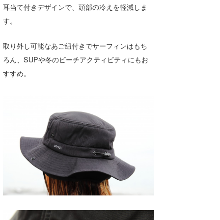
耳当て付きデザインで、頭部の冷えを軽減しま
wanda
す。
予報士 hiro.
取り外し可能なあご紐付きでサーフィンはもち
banpaku
ろん、SUPや冬のビーチアクティビティにもお
すすめ。
Mr.K
chappy
Romisea