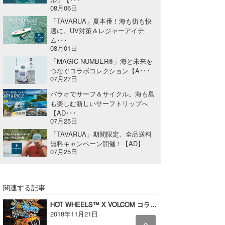
08月06日
「TAVARUA」夏本番！海も街も快
適に。UV対策＆レジャーアイテ
ム･･･
08月01日
「MAGIC NUMBER®」海と未来を
つなぐコラボコレクション【A･･･
07月27日
パラオでサーフ＆サイクル。海も島
も楽しむ新しいサーフトリップへ
【AD･･･
07月25日
「TAVARUA」期間限定、全品送料
無料キャンペーン開催！【AD】
07月25日
関連する記事
HOT WHEELS™ X VOLCOM コラボレーション・コレクション リリースのお知らせ【AD】
2018年11月21日