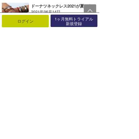
ドーナツネックレス2021が夏に向け本格始動!!【AD】
2021年06月14日
1ヶ月無料トライアル
ログイン
新規登録
日本代表最後の1枠をかけて！ 「第2回ジャパンオープンオブサーフィン」 開催概要決定！！
2020年02月06日
【TAVARUA】オーガニックコットン100％スエット、ロングTシャツが新登場！【AD】
2023年11月17日