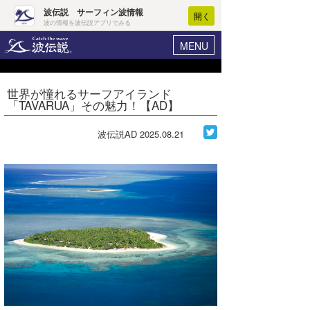
波伝説 サーフィン波情報
開く
波の情報を波伝説アプリでみる
MENU
ニュース
ヘルプ
マイホーム
世界が憧れるサーフアイランド
Core Surf Japan
「TAVARUA」その魅力！【AD】
ログイン
コンテスト
新規会員登録
波伝説AD
2025.08.21
ファッション/グッズ
波情報･概況
アート＆エンタメ
波予想ツール
WAVE HUNTER
コラム
気象情報
トラベル
ニュース
ショップ情報
サーフィンエリアガイド
ショップ情報
ウラナミ
会員メニュー