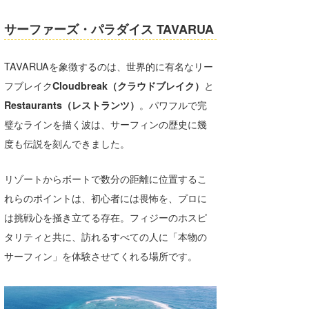
Core Surf Japan
サーファーズ・パラダイス TAVARUA
メディア
Naoya Kimoto
TAVARUAを象徴するのは、世界的に有名なリー
波伝説アンバサダー/プロライダー
mitsuteru Kamio
SURFMEDIA
フブレイク
Cloudbreak（クラウドブレイク）
と
波伝説スタッフ
Yasunari Inoue
Colors MAGAZINE
福島寿実子
Restaurants（レストランツ）
。パワフルで完
璧なラインを描く波は、サーフィンの歴史に幾
Yoshiyuki Obata
WAVAL
中浦“JET”章
☆加藤
波伝説
度も伝説を刻んできました。
arukasvision
嵯峨明日香
+☆maki☆+
リゾートからボートで数分の距離に位置するこ
DELTA FORCE SURF
進士剛光
Aichan
れらのポイントは、初心者には畏怖を、プロに
CBA Films
田原啓江
chan-U
は挑戦心を掻き立てる存在。フィジーのホスピ
タリティと共に、訪れるすべての人に「本物の
熊谷素子
植村未来
ECE
サーフィン」を体験させてくれる場所です。
NOBUFUKU
G◎Da
大野”MAR”修聖
H