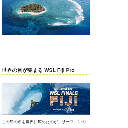
喜納海人
KID
KOBU
KY
MIN
mitz
OYZ
世界の目が集まる WSL Fiji Pro
S.K
Soulman
VAGY
waka☆=
この島の名を世界に広めたのが、サーフィンの
YUKI☆