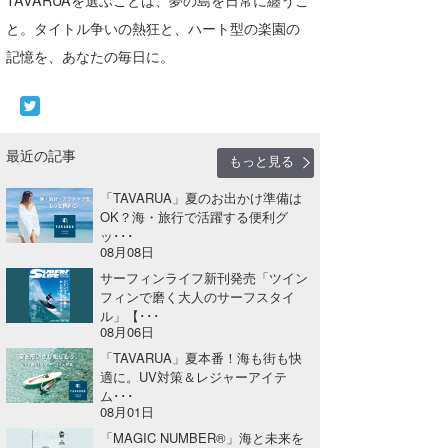
と。タイトル争いの熱狂と、ハート型の楽園の
記憶を、あなたの毎日に。
最近の記事
もっと見る
「TAVARUA」夏のお出かけ準備は
OK？海・旅行で活躍する便利グ
ッ･･･
08月08日
サーフィンライフ新刊発売「ツイン
フィンで磨く大人のサーフスタイ
ル」【･･･
08月06日
「TAVARUA」夏本番！海も街も快
適に。UV対策＆レジャーアイテ
ム･･･
08月01日
「MAGIC NUMBER®」海と未来を