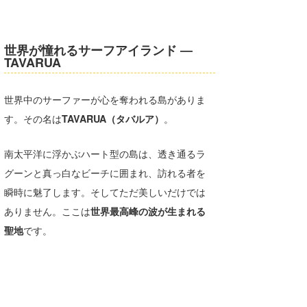
湘南
お知らせ
今月のプレゼント
千葉北
その他
世界が憧れるサーフアイランド ―
TAVARUA
伊豆
ルール＆How to
千葉南
VOTE!
世界中のサーファーが心を奪われる島がありま
す。その名は
TAVARUA（タバルア）
。
大阪
サーファーズ
四国
南太平洋に浮かぶハート型の島は、透き通るラ
グーンと真っ白なビーチに囲まれ、訪れる者を
沖縄
瞬時に魅了します。そしてただ美しいだけでは
ありません。ここは
世界最高峰の波が生まれる
聖地
です。
ライター/寄稿メディア