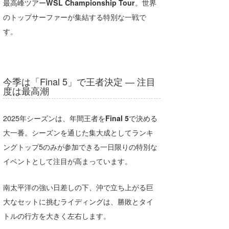
最高峰ツアー
WSL Championship Tour
。世界
たっちー
のトップサーファーが集結する特別な一戦で
す。
ハンマー
まっきー
三輪予報士
今季は「Final 5」で王者決定 ― 注目
度は最高潮
小川予報士
2025年シーズンは、年間王者を
Final 5
で決める
上田純子
大一番。シーズンを通じた集大成としてランキ
上條将美
ングトップ5のみが参加できる一日限りの特別な
イベントとして注目が高まっています。
唐澤予報士
SancheZ
南太平洋の強い日差しの下、沖で立ち上がる巨
大なセットに挑むライディングは、勝敗とタイ
ゴン
トルの行方を大きく左右します。
米山予報士