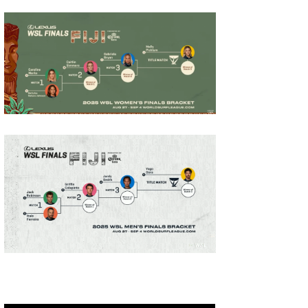
wanda
予報士 hiro.
banpaku
Mr.K
chappy
Romisea