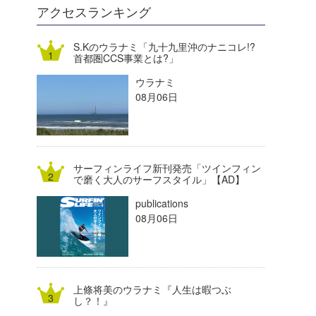
DELTA FORCE SURF
進士剛光
Aichan
アクセスランキング
CBA Films
田原啓江
chan-U
S.Kのウラナミ「九十九里沖のナニコレ!?
首都圏CCS事業とは?」
熊谷素子
植村未来
ECE
ウラナミ
NOBUFUKU
G◎Da
08月06日
大野”MAR”修聖
H
喜納海人
KID
サーフィンライフ新刊発売「ツインフィン
KOBU
で磨く大人のサーフスタイル」【AD】
publications
KY
08月06日
MIN
mitz
上條将美のウラナミ『人生は暇つぶ
OYZ
し？！』