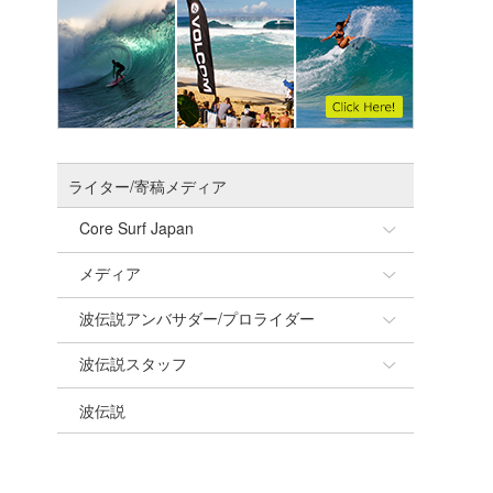
ライター/寄稿メディア
Core Surf Japan
メディア
Naoya Kimoto
波伝説アンバサダー/プロライダー
mitsuteru Kamio
SURFMEDIA
波伝説スタッフ
Yasunari Inoue
Colors MAGAZINE
福島寿実子
波伝説
Yoshiyuki Obata
WAVAL
中浦“JET”章
☆加藤
arukasvision
嵯峨明日香
+☆maki☆+