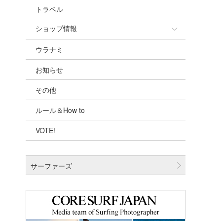
トラベル
ショップ情報
ウラナミ
ショップ情報
お知らせ
湘南
その他
千葉北
ルール＆How to
伊豆
VOTE!
千葉南
大阪
サーファーズ
四国
沖縄