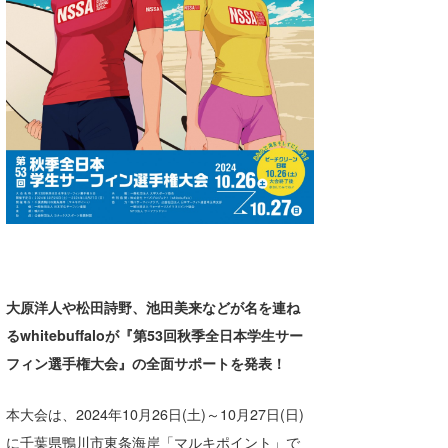
湘南
お知らせ
今月のプレゼント
千葉北
その他
伊豆
ルール＆How to
千葉南
VOTE!
大阪
サーファーズ
四国
沖縄
大原洋人や松田詩野、池田美来などが名を連ね
るwhitebuffaloが『第53回秋季全日本学生サー
フィン選手権大会』の全面サポートを発表！
本大会は、2024年10月26日(土)～10月27日(日)
ライター/寄稿メディア
に千葉県鴨川市東条海岸「マルキポイント」で