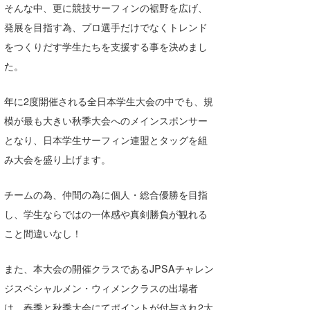
そんな中、更に競技サーフィンの裾野を広げ、
喜納海人
KID
発展を目指す為、プロ選手だけでなくトレンド
KOBU
をつくりだす学生たちを支援する事を決めまし
た。
KY
年に2度開催される全日本学生大会の中でも、規
MIN
模が最も大きい秋季大会へのメインスポンサー
mitz
となり、日本学生サーフィン連盟とタッグを組
み大会を盛り上げます。
OYZ
S.K
チームの為、仲間の為に個人・総合優勝を目指
し、学生ならではの一体感や真剣勝負が観れる
Soulman
こと間違いなし！
VAGY
また、本大会の開催クラスであるJPSAチャレン
waka☆=
ジスペシャルメン・ウィメンクラスの出場者
YUKI☆
は、春季と秋季大会にてポイントが付与され2大