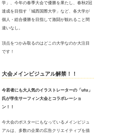
学」、今年の春季大会で優勝を果たし、春秋2冠
wanda
達成を目指す「城西国際大学」など、各大学が
個人・総合優勝を目指して激闘が観れること間
予報士 hiro.
違いなし。
banpaku
頂点をつかみ取るのはどこの大学なのか大注目
Mr.K
です！
chappy
Romisea
大会メインビジュアル解禁！！
今若者にも大人気のイラストレーターの「utu」
氏が学生サーフィン大会とコラボレーショ
ン！！
今大会のポスターにもなっているメインビジュ
アルは、多数の企業の広告クリエイティブを描