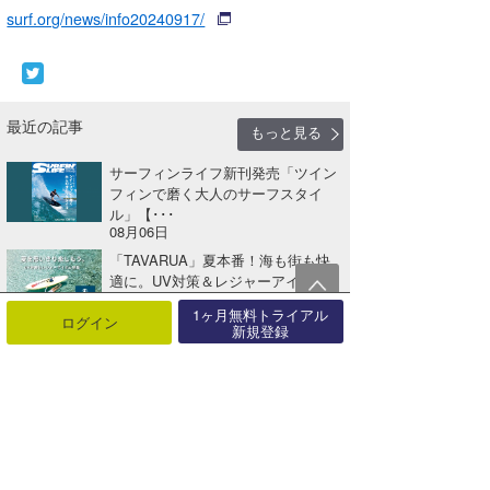
surf.org/news/info20240917/
最近の記事
もっと見る
サーフィンライフ新刊発売「ツイン
フィンで磨く大人のサーフスタイ
ル」【･･･
08月06日
「TAVARUA」夏本番！海も街も快
適に。UV対策＆レジャーアイテ
ム･･･
1ヶ月無料トライアル
08月01日
ログイン
新規登録
「MAGIC NUMBER®」海と未来を
つなぐコラボコレクション【A･･･
07月27日
パラオでサーフ＆サイクル。海も島
も楽しむ新しいサーフトリップへ
【AD･･･
07月25日