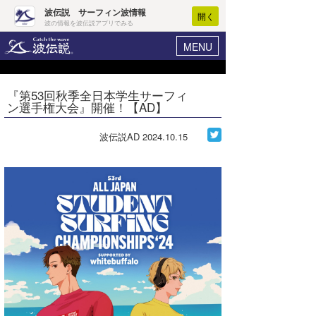
波伝説 サーフィン波情報
開く
波の情報を波伝説アプリでみる
MENU
ニュース
ヘルプ
マイホーム
『第53回秋季全日本学生サーフィ
Core Surf Japan
ン選手権大会』開催！【AD】
ログイン
コンテスト
新規会員登録
波伝説AD
2024.10.15
ファッション/グッズ
波情報･概況
アート＆エンタメ
波予想ツール
WAVE HUNTER
コラム
気象情報
トラベル
ニュース
ショップ情報
サーフィンエリアガイド
ショップ情報
ウラナミ
会員メニュー