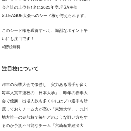
会合計の上位各1名に2025年度JPSA主催
たっちー
S.LEAGUE大会へのシード権が与えられます。
ハンマー
このシード権を獲得すべく、熾烈なポイント争
まっきー
いにも注目です！
三輪予報士
※観戦無料
小川予報士
注目校について
上田純子
上條将美
昨年の秋季大会で優勝し、実力ある選手が多く
唐澤予報士
毎年入賞常連校の「日本大学」、昨年の春季大
会で優勝、出場人数も多く中にはプロ選手も所
SancheZ
属しておりチーム力が高い「東海大学」、九州
ゴン
地方唯一の参加校で毎年どのような戦い方をす
るのか予測不可能なチーム「宮崎産業経済大
米山予報士