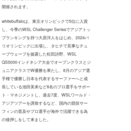
Core Surf Japan
開催されます。
メディア
Naoya Kimoto
whitebuffaloは、東京オリンピックで5位に入賞
し、今季のWSL Challenger Seriesでアジアトッ
波伝説アンバサダー/プロライダー
mitsuteru Kamio
SURFMEDIA
プランキングを持つ大原洋人をはじめ、2024パ
波伝説スタッフ
Yasunari Inoue
Colors MAGAZINE
福島寿実子
リオリンピックに出場し、タヒチで見事なチュ
ーブウェーブを披露した松田詩野、WSL
Yoshiyuki Obata
WAVAL
中浦“JET”章
☆加藤
波伝説
QS5000インドネシア大会でオープンクラスとジ
arukasvision
嵯峨明日香
+☆maki☆+
ュニアクラスでW優勝を果たし、8月のアジア選
手権で優勝し日本を代表するサーファーへと成
DELTA FORCE SURF
進士剛光
Aichan
長している池田美来など8名のプロ選手をサポー
CBA Films
田原啓江
chan-U
ト・マネジメントし、過去7度、WSLワールド・
熊谷素子
植村未来
ECE
アジアツアーを誘致するなど、国内の競技サー
フィンの普及やプロ選手が海外で活躍できる為
NOBUFUKU
G◎Da
の後押しをして来ました。
大野”MAR”修聖
H