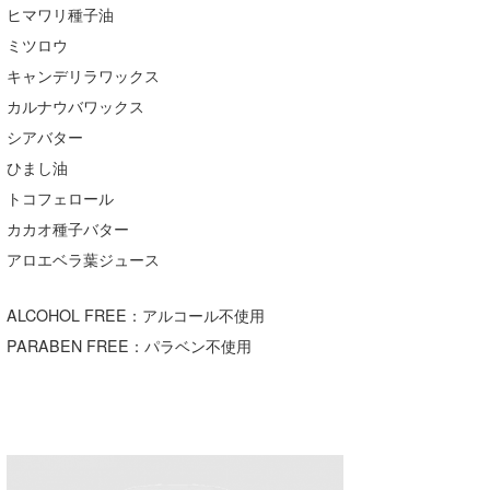
ヒマワリ種子油
wanda
ミツロウ
キャンデリラワックス
予報士 hiro.
カルナウバワックス
banpaku
シアバター
ひまし油
Mr.K
トコフェロール
chappy
カカオ種子バター
Romisea
アロエベラ葉ジュース
ALCOHOL FREE：アルコール不使用
PARABEN FREE：パラベン不使用