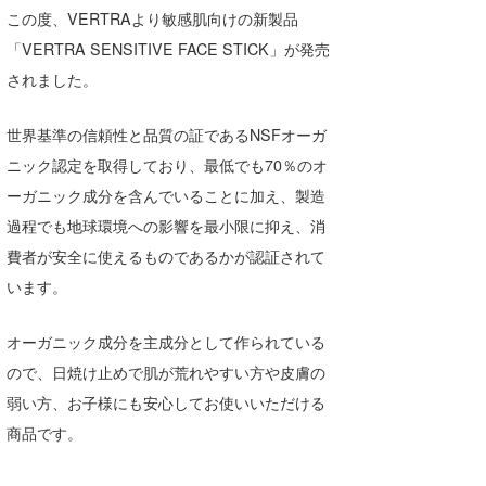
この度、VERTRAより敏感肌向けの新製品
Core Surf Japan
「VERTRA SENSITIVE FACE STICK」が発売
メディア
Naoya Kimoto
されました。
波伝説アンバサダー/プロライダー
mitsuteru Kamio
SURFMEDIA
世界基準の信頼性と品質の証であるNSFオーガ
波伝説スタッフ
Yasunari Inoue
Colors MAGAZINE
福島寿実子
ニック認定を取得しており、最低でも70％のオ
ーガニック成分を含んでいることに加え、製造
Yoshiyuki Obata
WAVAL
中浦“JET”章
☆加藤
波伝説
過程でも地球環境への影響を最小限に抑え、消
arukasvision
嵯峨明日香
+☆maki☆+
費者が安全に使えるものであるかが認証されて
います。
DELTA FORCE SURF
進士剛光
Aichan
CBA Films
田原啓江
chan-U
オーガニック成分を主成分として作られている
ので、日焼け止めで肌が荒れやすい方や皮膚の
熊谷素子
植村未来
ECE
弱い方、お子様にも安心してお使いいただける
NOBUFUKU
G◎Da
商品です。
大野”MAR”修聖
H