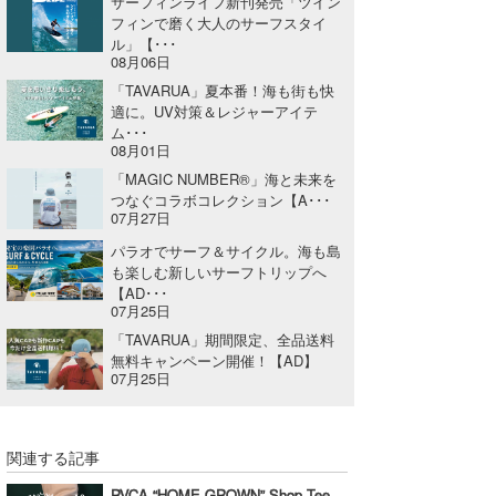
サーフィンライフ新刊発売「ツイン
フィンで磨く大人のサーフスタイ
ル」【･･･
08月06日
「TAVARUA」夏本番！海も街も快
適に。UV対策＆レジャーアイテ
ム･･･
08月01日
「MAGIC NUMBER®」海と未来を
つなぐコラボコレクション【A･･･
07月27日
パラオでサーフ＆サイクル。海も島
も楽しむ新しいサーフトリップへ
【AD･･･
07月25日
「TAVARUA」期間限定、全品送料
無料キャンペーン開催！【AD】
07月25日
関連する記事
RVCA “HOME GROWN” Shop Tee Program アイテムがリリース！【AD】