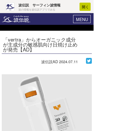
波伝説 サーフィン波情報
開く
波の情報を波伝説アプリでみる
MENU
ニュース
ヘルプ
マイホーム
「vertra」からオーガニック成分
Core Surf Japan
が主成分の敏感肌向け日焼け止め
ログイン
が発売【AD】
コンテスト
新規会員登録
波伝説AD
2024.07.11
ファッション/グッズ
波情報･概況
アート＆エンタメ
波予想ツール
WAVE HUNTER
コラム
気象情報
トラベル
ニュース
ショップ情報
サーフィンエリアガイド
ショップ情報
ウラナミ
会員メニュー