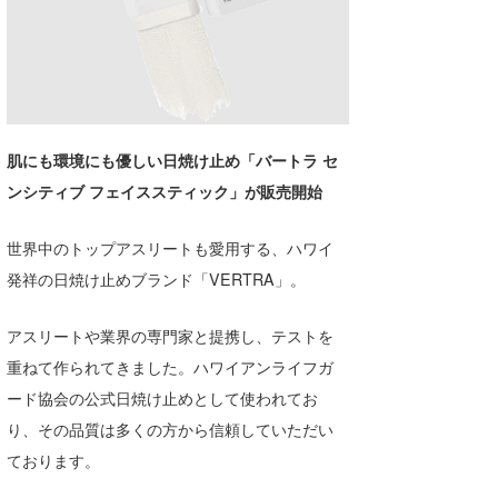
湘南
お知らせ
今月のプレゼント
千葉北
その他
伊豆
ルール＆How to
千葉南
VOTE!
肌にも環境にも優しい日焼け止め「バートラ セ
ンシティブ フェイススティック」が販売開始
大阪
サーファーズ
四国
世界中のトップアスリートも愛用する、ハワイ
発祥の日焼け止めブランド「VERTRA」。
沖縄
アスリートや業界の専門家と提携し、テストを
重ねて作られてきました。ハワイアンライフガ
ード協会の公式日焼け止めとして使われてお
り、その品質は多くの方から信頼していただい
ております。
ライター/寄稿メディア