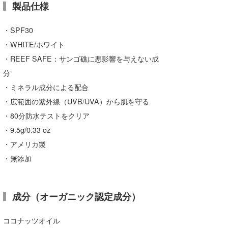
製品仕様
たっちー
・SPF30
ハンマー
・WHITE/ホワイト
まっきー
・REEF SAFE：サンゴ礁に悪影響を与えない成
分
三輪予報士
・ミネラル成分による配合
小川予報士
・広範囲の紫外線（UVB/UVA）から肌を守る
・80分防水テストをクリア
上田純子
・9.5g/0.33 oz
上條将美
・アメリカ製
・無添加
唐澤予報士
SancheZ
成分（オーガニック認定成分）
ゴン
ココナッツオイル
米山予報士