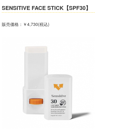
SENSITIVE FACE STICK【SPF30】
喜納海人
KID
KOBU
販売価格：￥4,730(税込)
KY
MIN
mitz
OYZ
S.K
Soulman
VAGY
waka☆=
YUKI☆