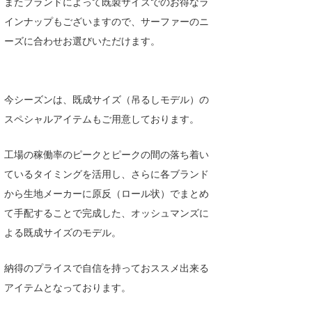
またブランドによって既製サイズでのお得なラ
喜納海人
KID
インナップもございますので、サーファーのニ
ーズに合わせお選びいただけます。
KOBU
KY
今シーズンは、既成サイズ（吊るしモデル）の
MIN
スペシャルアイテムもご用意しております。
mitz
工場の稼働率のピークとピークの間の落ち着い
OYZ
ているタイミングを活用し、さらに各ブランド
S.K
から生地メーカーに原反（ロール状）でまとめ
て手配することで完成した、オッシュマンズに
Soulman
よる既成サイズのモデル。
VAGY
納得のプライスで自信を持っておススメ出来る
waka☆=
アイテムとなっております。
YUKI☆