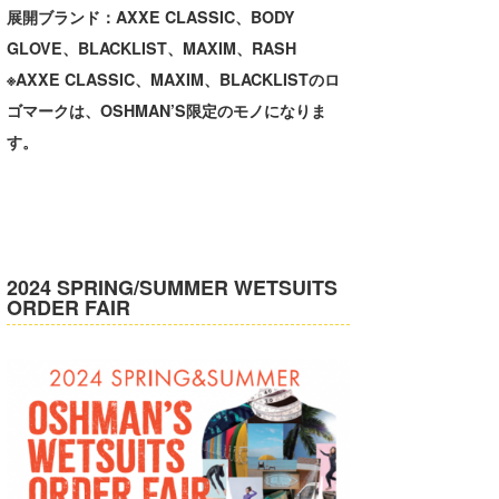
展開ブランド：AXXE CLASSIC、BODY
たっちー
GLOVE、BLACKLIST、MAXIM、RASH
ハンマー
※AXXE CLASSIC、MAXIM、BLACKLISTのロ
ゴマークは、OSHMAN’S限定のモノになりま
まっきー
す。
三輪予報士
小川予報士
上田純子
2024 SPRING/SUMMER WETSUITS
ORDER FAIR
上條将美
唐澤予報士
SancheZ
ゴン
米山予報士