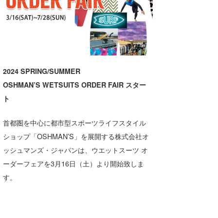
湘南
お知らせ
今月のプレゼント
千葉北
その他
伊豆
ルール＆How to
千葉南
VOTE!
2024 SPRING/SUMMER
OSHMAN’S WETSUITS ORDER FAIR スター
大阪
ト
サーファーズ
四国
首都圏を中心に都市型スポーツライフスタイル
沖縄
ショップ「OSHMAN’S」を展開する株式会社オ
ッシュマンズ・ジャパンは、ウエットスーツ オ
ーダーフェアを3月16日（土）より開始致しま
す。
ライター/寄稿メディア