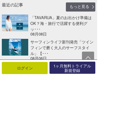
最近の記事
もっと見る
「TAVARUA」夏のお出かけ準備は
OK？海・旅行で活躍する便利グ
ッ･･･
08月08日
サーフィンライフ新刊発売「ツイン
フィンで磨く大人のサーフスタイ
ル」【･･･
08月06日
1ヶ月無料トライアル
「TAVARUA」夏本番！海も街も快
ログイン
新規登録
適に。UV対策＆レジャーアイテ
ム･･･
08月01日
「MAGIC NUMBER®」海と未来を
つなぐコラボコレクション【A･･･
07月27日
パラオでサーフ＆サイクル。海も島
も楽しむ新しいサーフトリップへ
【AD･･･
07月25日
「TAVARUA」期間限定、全品送料