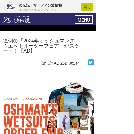
波伝説 サーフィン波情報
開く
波の情報を波伝説アプリでみる
MENU
ニュース
ヘルプ
マイホーム
恒例の「2024年オッシュマンズ
Core Surf Japan
ウエットオーダーフェア」がスタ
ログイン
ート！【AD】
コンテスト
新規会員登録
波伝説AD
2024.03.14
ファッション/グッズ
波情報･概況
アート＆エンタメ
波予想ツール
WAVE HUNTER
コラム
気象情報
トラベル
ニュース
ショップ情報
サーフィンエリアガイド
ショップ情報
ウラナミ
会員メニュー