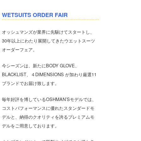
Core Surf Japan
WETSUITS ORDER FAIR
メディア
Naoya Kimoto
オッシュマンズが業界に先駆けてスタートし、
波伝説アンバサダー/プロライダー
mitsuteru Kamio
SURFMEDIA
30年以上にわたり展開してきたウエットスーツ
波伝説スタッフ
Yasunari Inoue
Colors MAGAZINE
福島寿実子
オーダーフェア。
Yoshiyuki Obata
WAVAL
中浦“JET”章
☆加藤
波伝説
今シーズンは、新たにBODY GLOVE、
arukasvision
嵯峨明日香
+☆maki☆+
BLACKLIST、４DIMENSIONS が加わり厳選11
ブランドでお届け致します。
DELTA FORCE SURF
進士剛光
Aichan
CBA Films
田原啓江
chan-U
毎年好評を博しているOSHMAN’Sモデルでは、
コストパフォーマンスに優れたスタンダードモ
熊谷素子
植村未来
ECE
デルと、納得のクオリティを誇るプレミアムモ
NOBUFUKU
G◎Da
デルをご用意しております。
大野”MAR”修聖
H