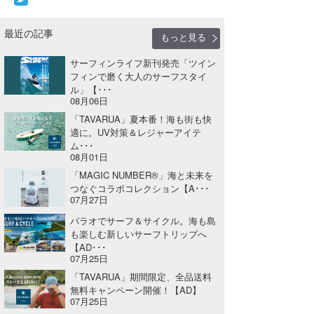
最近の記事
もっと見る
サーフィンライフ新刊発売「ツイン
フィンで磨く大人のサーフスタイ
ル」【･･･
08月06日
「TAVARUA」夏本番！海も街も快
適に。UV対策＆レジャーアイテ
ム･･･
08月01日
「MAGIC NUMBER®」海と未来を
つなぐコラボコレクション【A･･･
07月27日
パラオでサーフ＆サイクル。海も島
も楽しむ新しいサーフトリップへ
【AD･･･
07月25日
「TAVARUA」期間限定、全品送料
無料キャンペーン開催！【AD】
07月25日