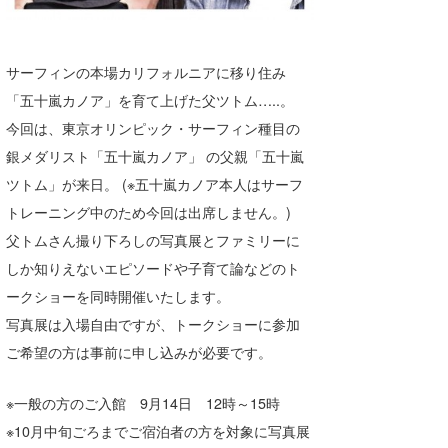
喜納海人
KID
KOBU
サーフィンの本場カリフォルニアに移り住み
「五十嵐カノア」を育て上げた父ツトム…..。
KY
今回は、東京オリンピック・サーフィン種目の
MIN
銀メダリスト「五十嵐カノア」 の父親「五十嵐
ツトム」が来日。 (※五十嵐カノア本人はサーフ
mitz
トレーニング中のため今回は出席しません。)
OYZ
父トムさん撮り下ろしの写真展とファミリーに
しか知りえないエピソードや子育て論などのト
S.K
ークショーを同時開催いたします。
Soulman
写真展は入場自由ですが、トークショーに参加
ご希望の方は事前に申し込みが必要です。
VAGY
waka☆=
※一般の方のご入館 9月14日 12時～15時
※10月中旬ごろまでご宿泊者の方を対象に写真展
YUKI☆