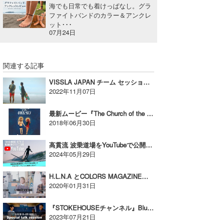
海でも日常でも着けっぱなし。グラ
ファイトバンドのカラー＆アンクレ
ット･･･
07月24日
関連する記事
VISSLA JAPAN チーム セッション @作田 2022 FALL Ⅱ
2022年11月07日
最新ムービー『The Church of the Open Sky』が待望のリリース!!【AD】
2018年06月30日
高貫流 波乗道場をYouTubeで公開して日本のサーフィンに貢献したい！【AD】
2024年05月29日
H.L.N.A とCOLORS MAGAZINEの共同企画「NERD ROOM episode #02」が配信！
2020年01月31日
『STOKEHOUSEチャンネル』Blue.とのコラボ企画代2弾が配信！【AD】
2023年07月21日