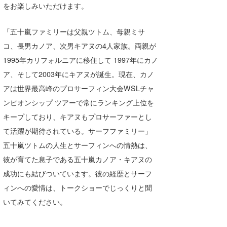
をお楽しみいただけます。
たっちー
「五十嵐ファミリーは父親ツトム、母親ミサ
ハンマー
コ、長男カノア、次男キアヌの4人家族。両親が
まっきー
1995年カリフォルニアに移住して 1997年にカノ
ア、そして2003年にキアヌが誕生。現在、カノ
三輪予報士
アは世界最高峰のプロサーフィン大会WSLチャ
小川予報士
ンピオンシップ ツアーで常にランキング上位を
キープしており、キアヌもプロサーファーとし
上田純子
て活躍が期待されている。サーフファミリー」
上條将美
五十嵐ツトムの人生とサーフィンへの情熱は、
彼が育てた息子である五十嵐カノア・キアヌの
唐澤予報士
成功にも結びついています。彼の経歴とサーフ
SancheZ
ィンへの愛情は、トークショーでじっくりと聞
ゴン
いてみてください。
米山予報士