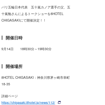
湘南
お知らせ
今月のプレゼント
パリ五輪日本代表 五十嵐カノア選手の父、五
千葉北
十嵐勉さんによるトークショーを8HOTEL
その他
CHIGASAKIにて開催決定！！
伊豆
ルール＆How to
千葉南
VOTE!
開催日時
大阪
9月14日 18時30分～19時30分
サーファーズ
四国
沖縄
開催場所
8HOTEL CHIGASAKI：神奈川県茅ヶ崎市幸町
18-35
詳細ページ
ライター/寄稿メディア
https://chigasaki.8hotel.jp/news/112/