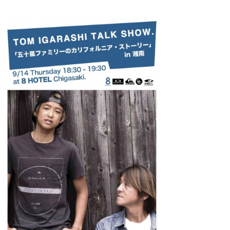
Core Surf Japan
メディア
Naoya Kimoto
波伝説アンバサダー/プロライダー
mitsuteru Kamio
SURFMEDIA
波伝説スタッフ
Yasunari Inoue
Colors MAGAZINE
福島寿実子
Yoshiyuki Obata
WAVAL
中浦“JET”章
☆加藤
波伝説
arukasvision
嵯峨明日香
+☆maki☆+
DELTA FORCE SURF
進士剛光
Aichan
CBA Films
田原啓江
chan-U
熊谷素子
植村未来
ECE
NOBUFUKU
G◎Da
大野”MAR”修聖
H