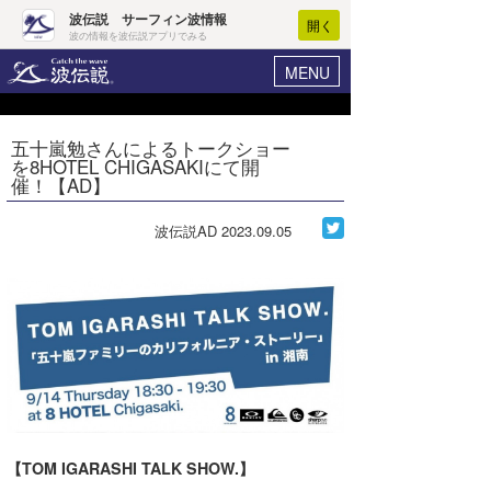
波伝説 サーフィン波情報
開く
波の情報を波伝説アプリでみる
MENU
ニュース
ヘルプ
マイホーム
五十嵐勉さんによるトークショー
Core Surf Japan
を8HOTEL CHIGASAKIにて開
ログイン
催！【AD】
コンテスト
新規会員登録
波伝説AD
2023.09.05
ファッション/グッズ
波情報･概況
アート＆エンタメ
波予想ツール
WAVE HUNTER
コラム
気象情報
トラベル
ニュース
ショップ情報
サーフィンエリアガイド
ショップ情報
ウラナミ
【TOM IGARASHI TALK SHOW.】
会員メニュー