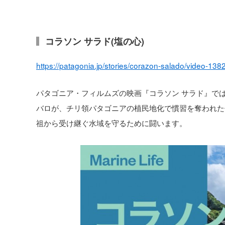
コラソン サラド(塩の心)
https://patagonia.jp/stories/corazon-salado/video-138
パタゴニア・フィルムズの映画『コラソン サラド』で
バロが、チリ領パタゴニアの植民地化で慣習を奪われた
祖から受け継ぐ水域を守るために闘います。