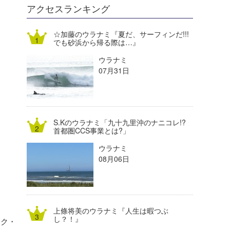
DELTA FORCE SURF
進士剛光
Aichan
アクセスランキング
CBA Films
田原啓江
chan-U
☆加藤のウラナミ『夏だ、サーフィンだ!!!
でも砂浜から帰る際は…』
熊谷素子
植村未来
ECE
ウラナミ
NOBUFUKU
G◎Da
07月31日
大野”MAR”修聖
H
喜納海人
KID
S.Kのウラナミ「九十九里沖のナニコレ!?
KOBU
首都圏CCS事業とは?」
ウラナミ
KY
08月06日
MIN
mitz
上條将美のウラナミ『人生は暇つぶ
OYZ
し？！』
ンク・