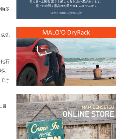
生物多
助成先
が化石
洋保
ができ
に目