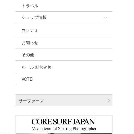
トラベル
ショップ情報
ウラナミ
ショップ情報
お知らせ
湘南
その他
千葉北
ルール＆How to
伊豆
VOTE!
千葉南
大阪
サーファーズ
四国
沖縄