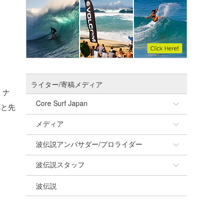
ライター/寄稿メディア
・ナ
Core Surf Japan
郷と先
メディア
Naoya Kimoto
波伝説アンバサダー/プロライダー
mitsuteru Kamio
SURFMEDIA
波伝説スタッフ
Yasunari Inoue
Colors MAGAZINE
福島寿実子
波伝説
Yoshiyuki Obata
WAVAL
中浦“JET”章
☆加藤
arukasvision
嵯峨明日香
+☆maki☆+