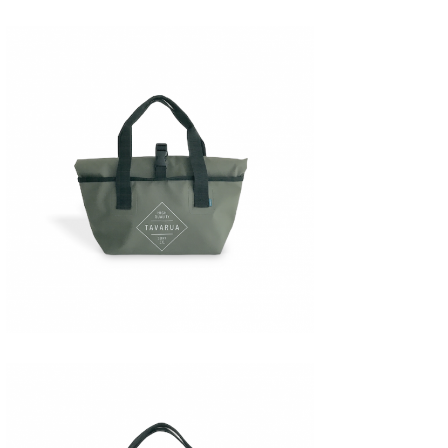
Core Surf Japan
メディア
Naoya Kimoto
波伝説アンバサダー/プロライダー
mitsuteru Kamio
SURFMEDIA
波伝説スタッフ
Yasunari Inoue
Colors MAGAZINE
福島寿実子
Yoshiyuki Obata
WAVAL
中浦“JET”章
☆加藤
波伝説
arukasvision
嵯峨明日香
+☆maki☆+
DELTA FORCE SURF
進士剛光
Aichan
CBA Films
田原啓江
chan-U
熊谷素子
植村未来
ECE
NOBUFUKU
G◎Da
大野”MAR”修聖
H