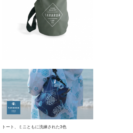
wanda
予報士 hiro.
banpaku
Mr.K
chappy
Romisea
トート、ミニともに洗練された3色