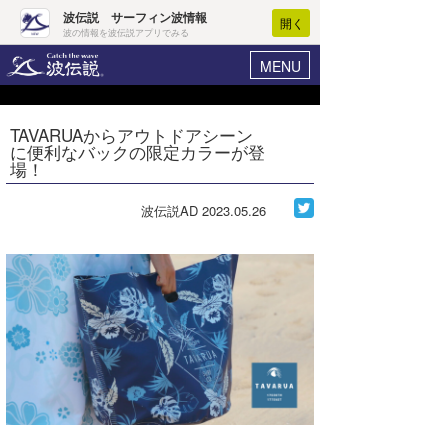
波伝説 サーフィン波情報
開く
波の情報を波伝説アプリでみる
MENU
ニュース
ヘルプ
マイホーム
TAVARUAからアウトドアシーン
Core Surf Japan
に便利なバックの限定カラーが登
ログイン
場！
コンテスト
新規会員登録
波伝説AD
2023.05.26
ファッション/グッズ
波情報･概況
アート＆エンタメ
波予想ツール
WAVE HUNTER
コラム
気象情報
トラベル
ニュース
ショップ情報
サーフィンエリアガイド
ショップ情報
ウラナミ
会員メニュー