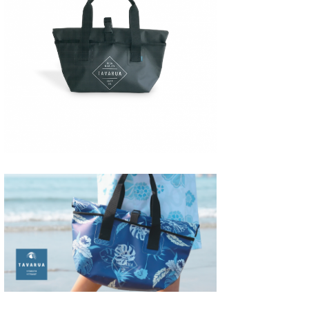
喜納海人
KID
KOBU
KY
MIN
mitz
OYZ
S.K
Soulman
VAGY
waka☆=
YUKI☆