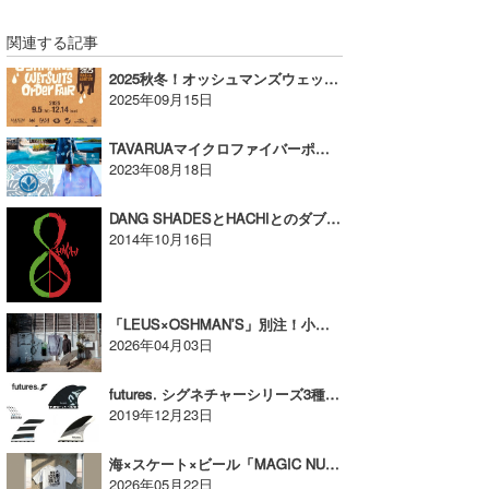
関連する記事
2025秋冬！オッシュマンズウェットスーツオーダーフェアが開始！【AD】
2025年09月15日
TAVARUAマイクロファイバーポンチョUPF50＋【AD】
2023年08月18日
DANG SHADESとHACHIとのダブル・ネーム・モデルが10/19日発売!!
2014年10月16日
「LEUS×OSHMAN’S」別注！小林直海ディレクションタオル【AD】
2026年04月03日
futures. シグネチャーシリーズ3種類がNEWリリース! 【AD】
2019年12月23日
海×スケート×ビール「MAGIC NUMBER × EAZY M!SS」コラボ発売！【AD】
2026年05月22日