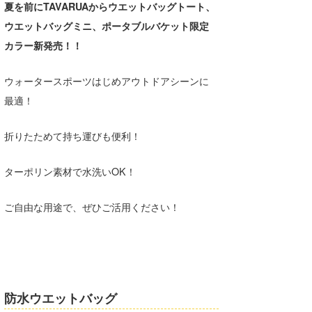
夏を前にTAVARUAからウエットバッグトート、
湘南
お知らせ
今月のプレゼント
ウエットバッグミニ、ポータブルバケット限定
千葉北
その他
カラー新発売！！
伊豆
ルール＆How to
ウォータースポーツはじめアウトドアシーンに
千葉南
VOTE!
最適！
大阪
折りたためて持ち運びも便利！
サーファーズ
四国
ターポリン素材で水洗いOK！
沖縄
ご自由な用途で、ぜひご活用ください！
防水ウエットバッグ
ライター/寄稿メディア