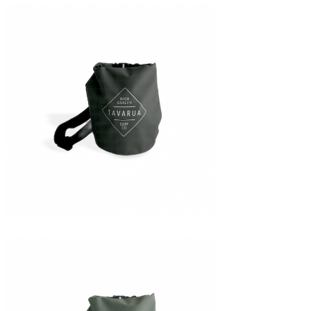
たっちー
ハンマー
まっきー
三輪予報士
小川予報士
上田純子
上條将美
唐澤予報士
SancheZ
ゴン
米山予報士