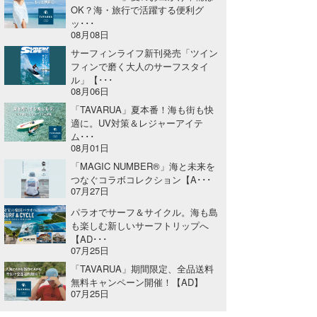
OK？海・旅行で活躍する便利グ
ッ･･･
08月08日
サーフィンライフ新刊発売「ツイン
フィンで磨く大人のサーフスタイ
ル」【･･･
08月06日
「TAVARUA」夏本番！海も街も快
適に。UV対策＆レジャーアイテ
ム･･･
08月01日
「MAGIC NUMBER®」海と未来を
つなぐコラボコレクション【A･･･
07月27日
パラオでサーフ＆サイクル。海も島
も楽しむ新しいサーフトリップへ
【AD･･･
07月25日
「TAVARUA」期間限定、全品送料
無料キャンペーン開催！【AD】
07月25日