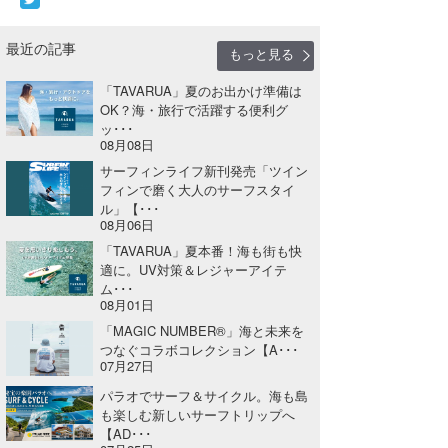
最近の記事
もっと見る
「TAVARUA」夏のお出かけ準備は
OK？海・旅行で活躍する便利グ
ッ･･･
08月08日
サーフィンライフ新刊発売「ツイン
フィンで磨く大人のサーフスタイ
ル」【･･･
08月06日
「TAVARUA」夏本番！海も街も快
適に。UV対策＆レジャーアイテ
ム･･･
08月01日
「MAGIC NUMBER®」海と未来を
つなぐコラボコレクション【A･･･
07月27日
パラオでサーフ＆サイクル。海も島
も楽しむ新しいサーフトリップへ
【AD･･･