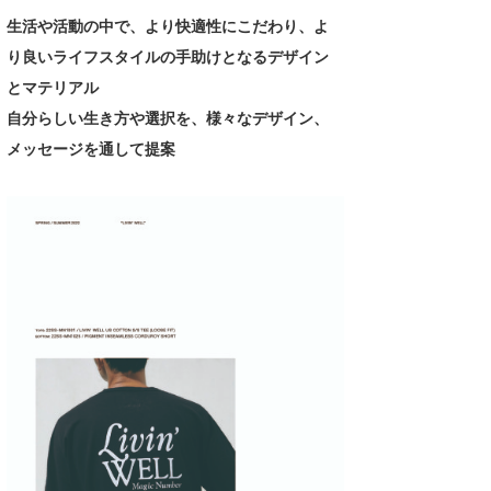
Core Surf Japan
生活や活動の中で、より快適性にこだわり、よ
り良いライフスタイルの手助けとなるデザイン
メディア
Naoya Kimoto
とマテリアル
波伝説アンバサダー/プロライダー
mitsuteru Kamio
SURFMEDIA
自分らしい生き方や選択を、様々なデザイン、
メッセージを通して提案
波伝説スタッフ
Yasunari Inoue
Colors MAGAZINE
福島寿実子
Yoshiyuki Obata
WAVAL
中浦“JET”章
☆加藤
波伝説
arukasvision
嵯峨明日香
+☆maki☆+
DELTA FORCE SURF
進士剛光
Aichan
CBA Films
田原啓江
chan-U
熊谷素子
植村未来
ECE
NOBUFUKU
G◎Da
大野”MAR”修聖
H