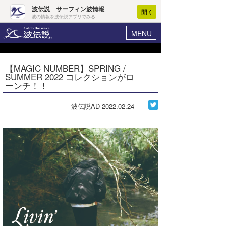
波伝説 サーフィン波情報
開く
波の情報を波伝説アプリでみる
MENU
ニュース
ヘルプ
マイホーム
【MAGIC NUMBER】SPRING /
Core Surf Japan
SUMMER 2022 コレクションがロ
ログイン
ーンチ！！
コンテスト
新規会員登録
波伝説AD
2022.02.24
ファッション/グッズ
波情報･概況
アート＆エンタメ
波予想ツール
WAVE HUNTER
コラム
気象情報
トラベル
ニュース
ショップ情報
サーフィンエリアガイド
ショップ情報
ウラナミ
会員メニュー