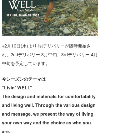
湘南
お知らせ
今月のプレゼント
千葉北
その他
伊豆
ルール＆How to
千葉南
VOTE!
※2月16日(水)より1stデリバリーが随時開始さ
れ、2ndデリバリー 3月中旬、3rdデリバリー 4月
大阪
中旬を予定しています。
サーファーズ
四国
今シーズンのテーマは
沖縄
“Livin’ WELL”
The design and materials for comfortability
and living well. Through the various design
and message, we present the way of living
your own way and the choice as who you
are.
ライター/寄稿メディア