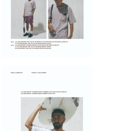
たっちー
ハンマー
まっきー
三輪予報士
小川予報士
上田純子
上條将美
唐澤予報士
SancheZ
ゴン
米山予報士