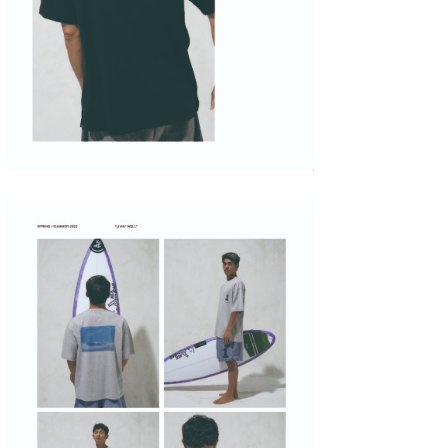
喜納海人
KID
KOBU
KY
MIN
mitz
OYZ
S.K
Soulman
VAGY
waka☆=
YUKI☆