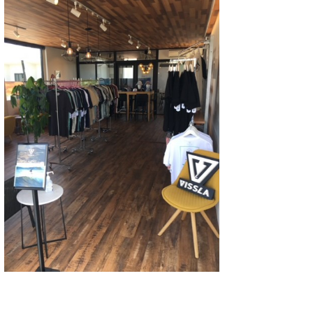
Core Surf Japan
メディア
Naoya Kimoto
波伝説アンバサダー/プロライダー
mitsuteru Kamio
SURFMEDIA
波伝説スタッフ
Yasunari Inoue
Colors MAGAZINE
福島寿実子
Yoshiyuki Obata
WAVAL
中浦“JET”章
☆加藤
波伝説
arukasvision
嵯峨明日香
+☆maki☆+
DELTA FORCE SURF
進士剛光
Aichan
CBA Films
田原啓江
chan-U
熊谷素子
植村未来
ECE
NOBUFUKU
G◎Da
大野”MAR”修聖
H