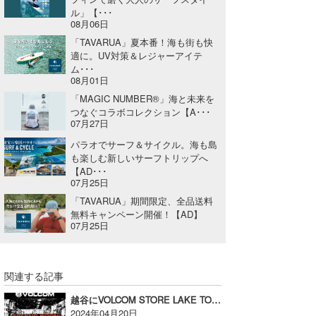
ル」【･･･
08月06日
「TAVARUA」夏本番！海も街も快
適に。UV対策＆レジャーアイテ
ム･･･
08月01日
「MAGIC NUMBER®」海と未来を
つなぐコラボコレクション【A･･･
07月27日
パラオでサーフ＆サイクル。海も島
も楽しむ新しいサーフトリップへ
【AD･･･
07月25日
「TAVARUA」期間限定、全品送料
無料キャンペーン開催！【AD】
07月25日
関連する記事
越谷にVOLCOM STORE LAKE TOWN KAZEオープン！【AD】
2024年04月20日