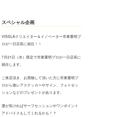
wanda
予報士 hiro.
スペシャル企画
banpaku
VISSLAクリエイター＆イノベーター市東重明プ
Mr.K
ロが一日店長に就任！！
chappy
7月21日（水）限定で市東重明プロが一日店長に
Romisea
就任します。
ご来店頂き、お買物して頂いた方に市東重明プ
ロから激レアステッカーやサイン、フォトセッ
ションなどのプレゼントがあります。
運が良ければサーフセッションやワンポイント
アドバイスもしてくれるかも！？