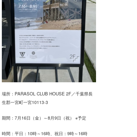
たっちー
ハンマー
まっきー
三輪予報士
小川予報士
上田純子
上條将美
場所：PARASOL CLUB HOUSE 2F／千葉県長
唐澤予報士
生郡一宮町一宮10113-3
SancheZ
期間：7月16日（金）～8月9日（祝） ※予定
ゴン
時間：平日：10時～16時、祝日：9時～16時
米山予報士