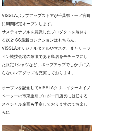
湘南
お知らせ
今月のプレゼント
VISSLAポップアップストアが千葉県・一ノ宮町
千葉北
その他
に期間限定オープンします。
伊豆
ルール＆How to
サスティナブルを意識したプロダクトを展開す
る2021SS最新コレクションはもちろん、
千葉南
VOTE!
VISSLAオリジナルタオルやマスク、またサーフ
大阪
ィン競技会場の象徴である鳥居をモチーフにし
サーファーズ
た限定Tシャツなど、ポップアップでしか手に入
四国
らないレアグッズも充実しております。
沖縄
オープンを記念してVISSLAクリエイター＆イノ
ベーターの市東重明プロが一日店長に就任する
スペシャル企画も予定しておりますのでお楽し
みに！
ライター/寄稿メディア