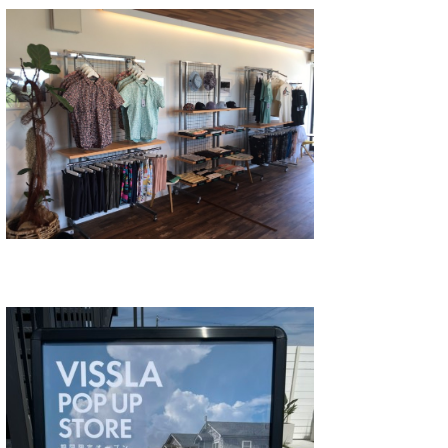
喜納海人
KID
KOBU
KY
MIN
mitz
OYZ
S.K
Soulman
VAGY
waka☆=
YUKI☆