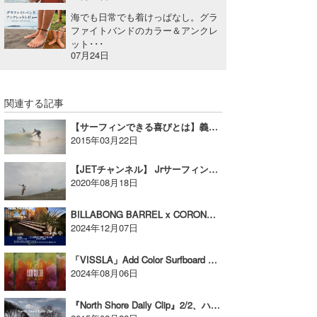
海でも日常でも着けっぱなし。グラ
ファイトバンドのカラー＆アンクレ
ット･･･
07月24日
関連する記事
【サーフィンできる喜びとは】義足サーファー、伊藤建史郎の挑戦
2015年03月22日
【JETチャンネル】 Jrサーフィン日本代表選手 加藤翔平超絶ウマすぎる本気のスケボー＆サーフィン
2020年08月18日
BILLABONG BARREL x CORONA SUNSETS イベント開催！【AD】
2024年12月07日
「VISSLA」Add Color Surfboard Art Contestの開催を発表！【AD】
2024年08月06日
『North Shore Daily Clip』2/2、ハレイワセッション！