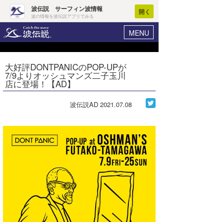
波伝説 サーフィン波情報
開く
波の情報を波伝説アプリでみる
MENU
ニュース
ヘルプ
マイホーム
大好評DONTPANICのPOP-UPが
Core Surf Japan
7/9よりオッシュマンズ二子玉川
ログイン
店に登場！【AD】
コンテスト
新規会員登録
波伝説AD
2021.07.08
ファッション/グッズ
波情報･概況
アート＆エンタメ
波予想ツール
WAVE HUNTER
コラム
気象情報
トラベル
ニュース
ショップ情報
サーフィンエリアガイド
ショップ情報
ウラナミ
会員メニュー