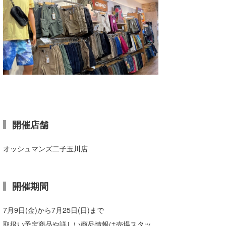
Core Surf Japan
メディア
Naoya Kimoto
波伝説アンバサダー/プロライダー
mitsuteru Kamio
SURFMEDIA
波伝説スタッフ
Yasunari Inoue
Colors MAGAZINE
福島寿実子
Yoshiyuki Obata
WAVAL
中浦“JET”章
☆加藤
波伝説
arukasvision
嵯峨明日香
+☆maki☆+
開催店舗
DELTA FORCE SURF
進士剛光
Aichan
オッシュマンズ二子玉川店
CBA Films
田原啓江
chan-U
熊谷素子
植村未来
ECE
開催期間
NOBUFUKU
G◎Da
7月9日(金)から7月25日(日)まで
大野”MAR”修聖
H
取扱い予定商品や詳しい商品情報は売場スタッ