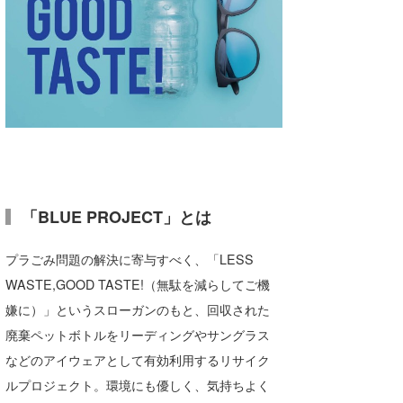
たっちー
ハンマー
まっきー
三輪予報士
小川予報士
上田純子
「BLUE PROJECT」とは
上條将美
プラごみ問題の解決に寄与すべく、「LESS
唐澤予報士
WASTE,GOOD TASTE!（無駄を減らしてご機
嫌に）」というスローガンのもと、回収された
SancheZ
廃棄ペットボトルをリーディングやサングラス
ゴン
などのアイウェアとして有効利用するリサイク
ルプロジェクト。環境にも優しく、気持ちよく
米山予報士