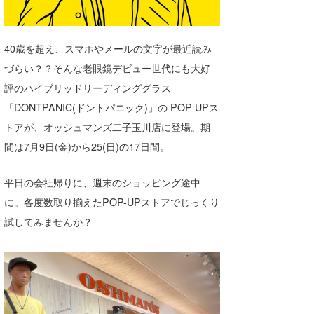
湘南
お知らせ
今月のプレゼント
千葉北
その他
40歳を超え、スマホやメールの文字が最近読み
づらい？？そんな老眼鏡デビュー世代にも大好
伊豆
ルール＆How to
評のハイブリッドリーディンググラス
千葉南
VOTE!
「DONTPANIC(ドントパニック)」の POP-UPス
大阪
トアが、オッシュマンズ二子玉川店に登場。期
間は7月9日(金)から25(日)の17日間。
サーファーズ
四国
平日の会社帰りに、週末のショッピング途中
沖縄
に。各度数取り揃えたPOP-UPストアでじっくり
試してみませんか？
ライター/寄稿メディア