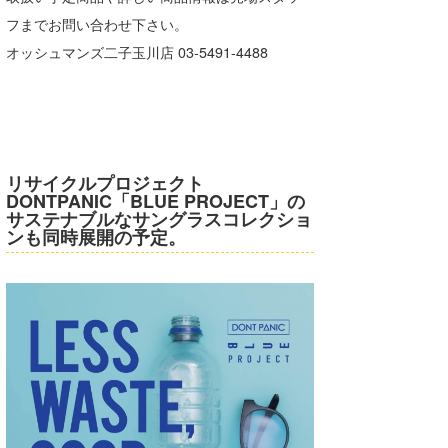
フまでお問い合わせ下さい。
喜納海人
KID
オッシュマンズ二子玉川店 03-5491-4488
KOBU
KY
MIN
リサイクルプロジェクト
mitz
DONTPANIC「BLUE PROJECT」の
サステナブルなサングラスコレクショ
OYZ
ンも同時展開の予定。
S.K
Soulman
VAGY
waka☆=
YUKI☆