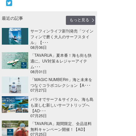
最近の記事
もっと見る
サーフィンライフ新刊発売「ツイン
フィンで磨く大人のサーフスタイ
ル」【･･･
08月06日
「TAVARUA」夏本番！海も街も快
適に。UV対策＆レジャーアイテ
ム･･･
08月01日
「MAGIC NUMBER®」海と未来を
つなぐコラボコレクション【A･･･
07月27日
パラオでサーフ＆サイクル。海も島
も楽しむ新しいサーフトリップへ
【AD･･･
07月25日
「TAVARUA」期間限定、全品送料
無料キャンペーン開催！【AD】
07月25日