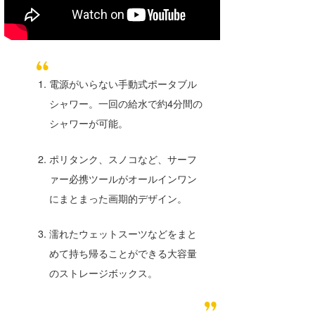
Core Surf Japan
メディア
Naoya Kimoto
波伝説アンバサダー/プロライダー
mitsuteru Kamio
SURFMEDIA
​電源がいらない手動式ポータブル
波伝説スタッフ
Yasunari Inoue
Colors MAGAZINE
福島寿実子
シャワー。一回の給水で約4分間の
シャワーが可能。
Yoshiyuki Obata
WAVAL
中浦“JET”章
☆加藤
波伝説
ポリタンク、スノコなど、サーフ
arukasvision
嵯峨明日香
+☆maki☆+
ァー必携ツールがオールインワン
DELTA FORCE SURF
進士剛光
Aichan
にまとまった画期的デザイン。
CBA Films
田原啓江
chan-U
濡れたウェットスーツなどをまと
熊谷素子
植村未来
ECE
めて持ち帰ることができる大容量
のストレージボックス。
NOBUFUKU
G◎Da
大野”MAR”修聖
H