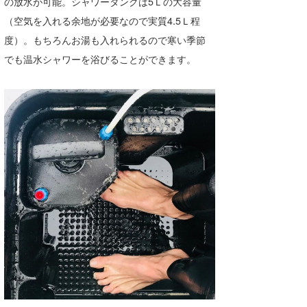
の放水が可能。シャワータンクは5Ｌの大容量
（空気を入れる余地が必要なので実質4.5Ｌ程
wanda
度）。もちろんお湯も入れられるので寒い季節
予報士 hiro.
でも温水シャワーを浴びることができます。
banpaku
Mr.K
chappy
Romisea