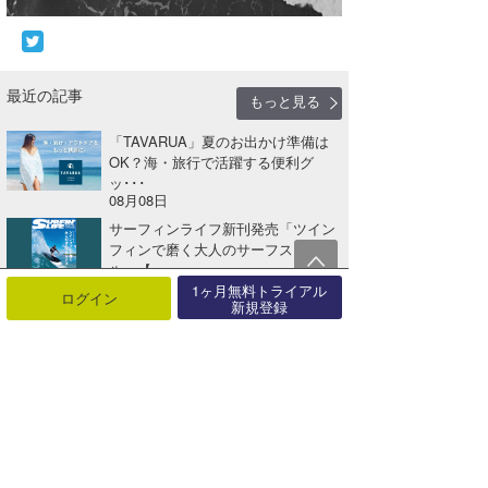
最近の記事
もっと見る
「TAVARUA」夏のお出かけ準備は
OK？海・旅行で活躍する便利グ
ッ･･･
08月08日
サーフィンライフ新刊発売「ツイン
フィンで磨く大人のサーフスタイ
ル」【･･･
08月06日
1ヶ月無料トライアル
ログイン
新規登録
「TAVARUA」夏本番！海も街も快
適に。UV対策＆レジャーアイテ
ム･･･
08月01日
「MAGIC NUMBER®」海と未来を
つなぐコラボコレクション【A･･･
07月27日
パラオでサーフ＆サイクル。海も島