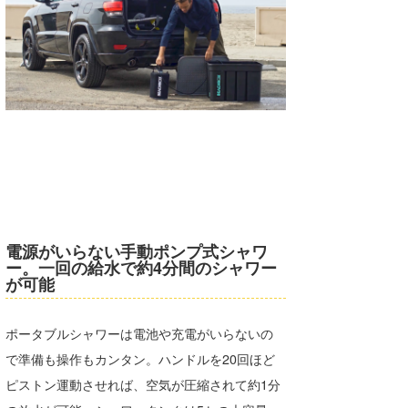
たっちー
ハンマー
まっきー
三輪予報士
小川予報士
上田純子
電源がいらない手動ポンプ式シャワ
上條将美
ー。一回の給水で約4分間のシャワー
が可能
唐澤予報士
SancheZ
ポータブルシャワーは電池や充電がいらないの
で準備も操作もカンタン。ハンドルを20回ほど
ゴン
ピストン運動させれば、空気が圧縮されて約1分
米山予報士