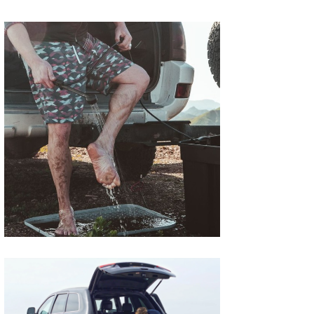
喜納海人
KID
KOBU
KY
MIN
mitz
OYZ
S.K
Soulman
VAGY
waka☆=
YUKI☆