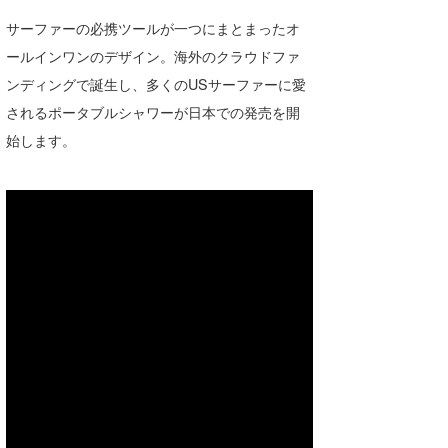
湘南
お知らせ
今月のプレゼント
サーファーの必携ツールが一つにまとまったオ
ールインワンのデザイン。海外のクラウドファ
千葉北
その他
ンディングで誕生し、多くのUSサーファーに愛
伊豆
ルール＆How to
されるポータブルシャワーが日本での発売を開
千葉南
始します。
VOTE!
大阪
サーファーズ
四国
沖縄
ライター/寄稿メディア