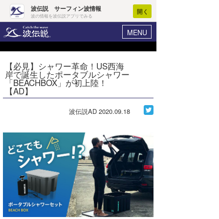
波伝説 サーフィン波情報
開く
波の情報を波伝説アプリでみる
MENU
ニュース
ヘルプ
マイホーム
【必見】シャワー革命！US西海
Core Surf Japan
岸で誕生したポータブルシャワー
ログイン
「BEACHBOX」が初上陸！
コンテスト
【AD】
新規会員登録
ファッション/グッズ
波伝説AD
2020.09.18
波情報･概況
アート＆エンタメ
波予想ツール
WAVE HUNTER
コラム
気象情報
トラベル
ニュース
ショップ情報
サーフィンエリアガイド
ショップ情報
ウラナミ
会員メニュー