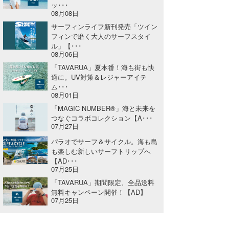
ッ･･･
08月08日
wanda
サーフィンライフ新刊発売「ツイン
フィンで磨く大人のサーフスタイ
予報士 hiro.
ル」【･･･
08月06日
banpaku
「TAVARUA」夏本番！海も街も快
適に。UV対策＆レジャーアイテ
Mr.K
ム･･･
08月01日
chappy
「MAGIC NUMBER®」海と未来を
つなぐコラボコレクション【A･･･
Romisea
07月27日
パラオでサーフ＆サイクル。海も島
も楽しむ新しいサーフトリップへ
【AD･･･
07月25日
「TAVARUA」期間限定、全品送料
無料キャンペーン開催！【AD】
07月25日