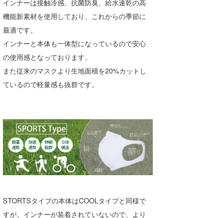
インナーは接触冷感、抗菌防臭、給水速乾の高
Core Surf Japan
機能新素材を使用しており、これからの季節に
最適です。
メディア
Naoya Kimoto
インナーと本体も一体型になっているので安心
波伝説アンバサダー/プロライダー
mitsuteru Kamio
SURFMEDIA
の使用感となっております。
波伝説スタッフ
また従来のマスクより生地面積を20%カットし
Yasunari Inoue
Colors MAGAZINE
福島寿実子
ているので軽量感も抜群です。
Yoshiyuki Obata
WAVAL
中浦“JET”章
☆加藤
波伝説
arukasvision
嵯峨明日香
+☆maki☆+
DELTA FORCE SURF
進士剛光
Aichan
CBA Films
田原啓江
chan-U
熊谷素子
植村未来
ECE
NOBUFUKU
G◎Da
STORTSタイプの本体はCOOLタイプと同様で
大野”MAR”修聖
H
すが、インナーが装着されていないので、より