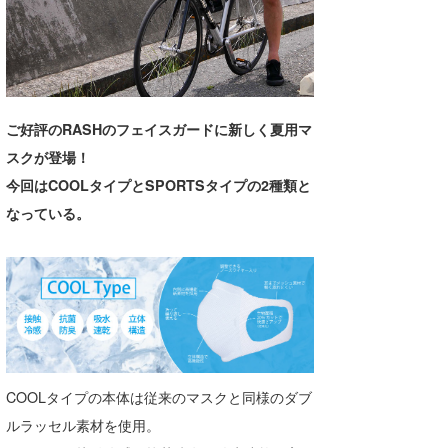
湘南
お知らせ
今月のプレゼント
千葉北
その他
伊豆
ルール＆How to
ご好評のRASHのフェイスガードに新しく夏用マ
千葉南
VOTE!
スクが登場！
大阪
今回はCOOLタイプとSPORTSタイプの2種類と
サーファーズ
なっている。
四国
沖縄
COOLタイプの本体は従来のマスクと同様のダブ
ルラッセル素材を使用。
ライター/寄稿メディア