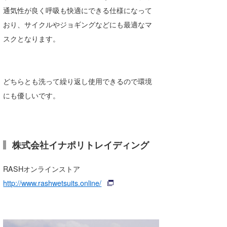
通気性が良く呼吸も快適にできる仕様になって
喜納海人
KID
おり、サイクルやジョギングなどにも最適なマ
KOBU
スクとなります。
KY
MIN
どちらとも洗って繰り返し使用できるので環境
にも優しいです。
mitz
OYZ
S.K
株式会社イナポリトレイディング
Soulman
RASHオンラインストア
VAGY
http://www.rashwetsuits.online/
waka☆=
YUKI☆