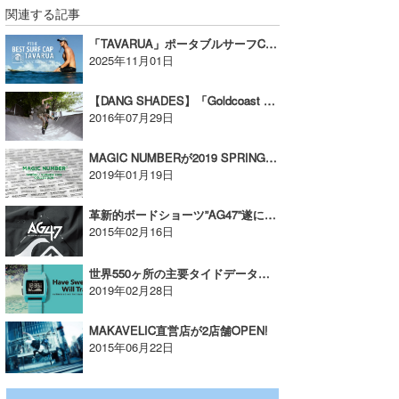
関連する記事
「TAVARUA」ポータブルサーフCAPに公式ストア限定カラー登場【AD】
2025年11月01日
【DANG SHADES】「Goldcoast Skateboards」とのコラボ・モデルが8/5より発売【広告】
2016年07月29日
MAGIC NUMBERが2019 SPRING SUMMER COLLECTION の販売を開始！【AD】
2019年01月19日
革新的ボードショーツ”AG47”遂に日本上陸！
2015年02月16日
世界550ヶ所の主要タイドデータを搭載したサーフ特化モデル「THE BASE TIDE PRO」に待望の新色が登場！【AD】
2019年02月28日
MAKAVELIC直営店が2店舗OPEN!
2015年06月22日