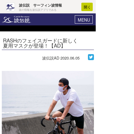
波伝説 サーフィン波情報
開く
波の情報を波伝説アプリでみる
MENU
ニュース
ヘルプ
マイホーム
RASHのフェイスガードに新しく
Core Surf Japan
夏用マスクが登場！【AD】
ログイン
コンテスト
新規会員登録
波伝説AD
2020.06.05
ファッション/グッズ
波情報･概況
アート＆エンタメ
波予想ツール
WAVE HUNTER
コラム
気象情報
トラベル
ニュース
ショップ情報
サーフィンエリアガイド
ショップ情報
ウラナミ
会員メニュー