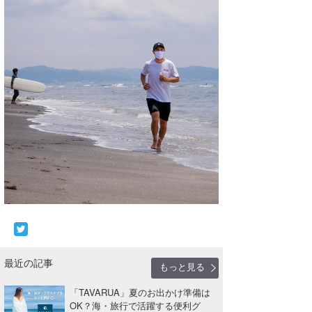
たっちー
ハンマー
まっきー
三輪予報士
小川予報士
上田純子
上條将美
唐澤予報士
SancheZ
最近の記事
もっと見る
ゴン
「TAVARUA」夏のお出かけ準備は
米山予報士
OK？海・旅行で活躍する便利グ