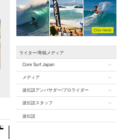
ライター/寄稿メディア
Core Surf Japan
メディア
Naoya Kimoto
波伝説アンバサダー/プロライダー
mitsuteru Kamio
SURFMEDIA
波伝説スタッフ
Yasunari Inoue
Colors MAGAZINE
福島寿実子
波伝説
Yoshiyuki Obata
WAVAL
中浦“JET”章
☆加藤
arukasvision
嵯峨明日香
+☆maki☆+