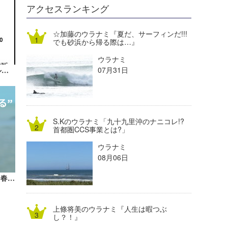
DELTA FORCE SURF
進士剛光
Aichan
アクセスランキング
CBA Films
田原啓江
chan-U
☆加藤のウラナミ『夏だ、サーフィンだ!!!
でも砂浜から帰る際は…』
熊谷素子
植村未来
ECE
ウラナミ
NOBUFUKU
G◎Da
07月31日
11/26（土）プレミアムガレージセール＠8hotelが開催！【広告】
大野”MAR”修聖
H
喜納海人
KID
S.Kのウラナミ「九十九里沖のナニコレ!?
KOBU
首都圏CCS事業とは?」
ウラナミ
KY
08月06日
MIN
「TAVARUA」かぶる＋塗るで始める、春のUV対策【AD】
mitz
上條将美のウラナミ『人生は暇つぶ
OYZ
し？！』