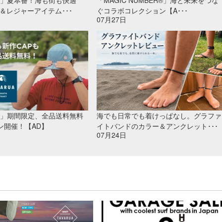
UA」夏本番！海も街も快適
「MAGIC NUMBER®」海と未来をつな
＆レジャーアイテム･･･
ぐコラボコレクション【A･･･
07月27日
UA」期間限定、全品送料無料
海でも日常でも着けっぱなし。グラファ
ン開催！【AD】
イトバンドのカラー＆アンクレット･･･
07月24日