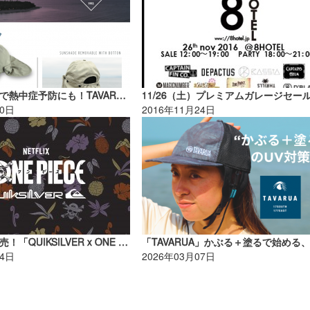
吸汗速乾素材で熱中症予防にも！TAVARUAサンシェード付きCAP【AD】
20日
2016年11月24日
3/10（火）発売！「QUIKSILVER x ONE PIECE」コレクション【AD】
04日
2026年03月07日