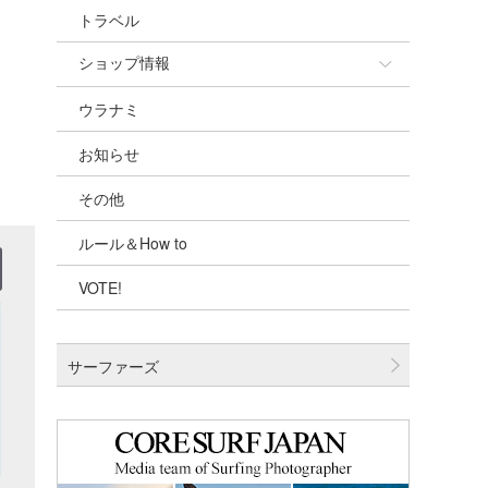
トラベル
ショップ情報
ウラナミ
ショップ情報
お知らせ
湘南
その他
千葉北
ルール＆How to
伊豆
VOTE!
千葉南
大阪
サーファーズ
四国
沖縄