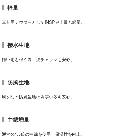
軽量
喜納海人
KID
KOBU
真冬用アウターとしてINSP史上最も軽量。
KY
撥水生地
MIN
mitz
軽い雨を弾く為、波チェックも安心。
OYZ
防風生地
S.K
Soulman
風を防ぐ防風生地の為寒い冬も安心。
VAGY
中綿増量
waka☆=
YUKI☆
通常の1.5倍の中綿を使用し保温性を向上。