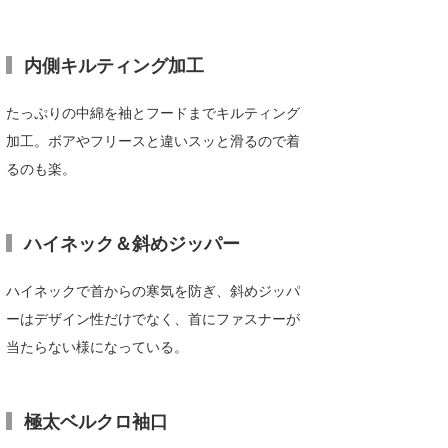
たっちー
内側キルティング加工
ハンマー
まっきー
たっぷりの中綿を袖とフードまでキルティング
加工。ボアやフリースと違いスッと滑るので着
三輪予報士
るのも楽。
小川予報士
上田純子
ハイネック＆斜めジッパー
上條将美
ハイネックで首からの寒気を防ぎ、斜めジッパ
唐澤予報士
ーはデザイン性だけでなく、首にファスナーが
当たらない様になっている。
SancheZ
ゴン
極太ベルクロ袖口
米山予報士