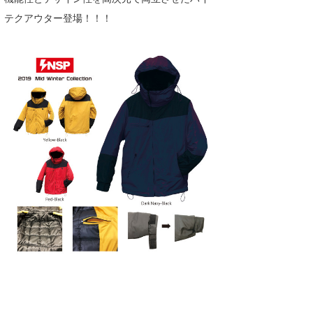
Core Surf Japan
テクアウター登場！！！
メディア
Naoya Kimoto
波伝説アンバサダー/プロライダー
mitsuteru Kamio
SURFMEDIA
波伝説スタッフ
Yasunari Inoue
Colors MAGAZINE
福島寿実子
Yoshiyuki Obata
WAVAL
中浦“JET”章
☆加藤
波伝説
arukasvision
嵯峨明日香
+☆maki☆+
DELTA FORCE SURF
進士剛光
Aichan
CBA Films
田原啓江
chan-U
熊谷素子
植村未来
ECE
NOBUFUKU
G◎Da
大野”MAR”修聖
H