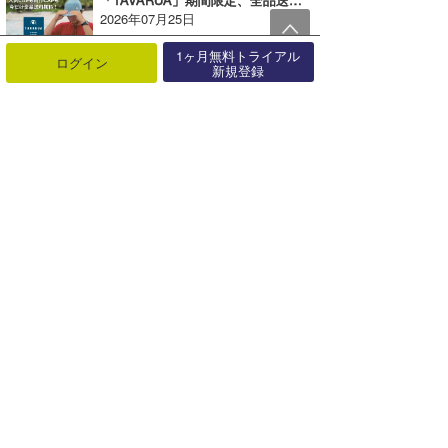
2026年07月25日
1ヶ月無料トライアル
ログイン
「TAVARUA」2022 HAPPY BAG （福袋）が発売！【AD】
新規登録
2021年12月24日
BILLABONG公式オンラインストアがリニューアルオープン！【AD】
2018年09月19日
BEACHLIFE STYLE MAGAZINE「HONEY」が3月7日に発売
2016年03月07日
TAVARUA｜“かぶる＋塗る”で隙なし。今見直したいUV対策【AD】
2026年05月02日
「TAVARUA」人気カラーが再入荷！マイクロファイバー製ポンチョ【AD】
2024年10月04日