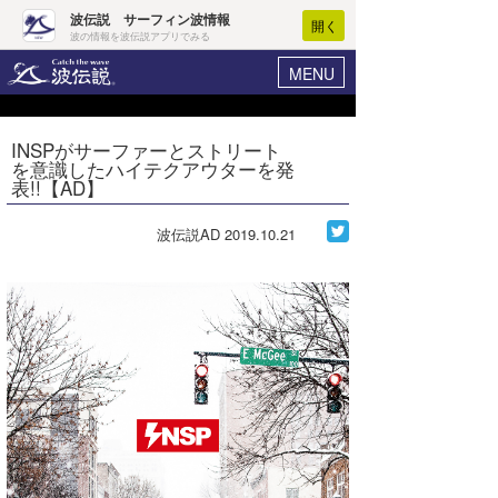
波伝説 サーフィン波情報
開く
波の情報を波伝説アプリでみる
MENU
ニュース
ヘルプ
マイホーム
INSPがサーファーとストリート
Core Surf Japan
を意識したハイテクアウターを発
ログイン
表!!【AD】
コンテスト
新規会員登録
波伝説AD
2019.10.21
ファッション/グッズ
波情報･概況
アート＆エンタメ
波予想ツール
WAVE HUNTER
コラム
気象情報
トラベル
ニュース
ショップ情報
サーフィンエリアガイド
ショップ情報
ウラナミ
会員メニュー