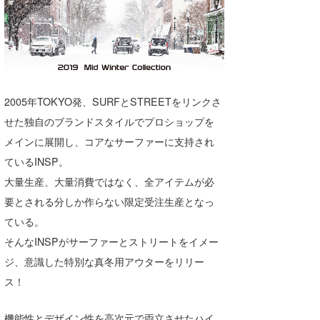
湘南
お知らせ
今月のプレゼント
千葉北
その他
伊豆
ルール＆How to
千葉南
VOTE!
2005年TOKYO発、SURFとSTREETをリンクさ
せた独自のブランドスタイルでプロショップを
大阪
メインに展開し、コアなサーファーに支持され
サーファーズ
四国
ているINSP。
大量生産、大量消費ではなく、全アイテムが必
沖縄
要とされる分しか作らない限定受注生産となっ
ている。
そんなINSPがサーファーとストリートをイメー
ジ、意識した特別な真冬用アウターをリリー
ス！
ライター/寄稿メディア
機能性とデザイン性を高次元で両立させたハイ