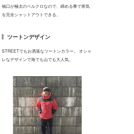
袖口が極太のベルクロなので、締める事で寒気
wanda
を完全シャットアウトできる。
予報士 hiro.
banpaku
ツートンデザイン
Mr.K
STREETでもお洒落なツートンカラー。 オシャ
chappy
レなデザインで海でも山でも大人気。
Romisea