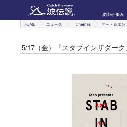
波情報･概況
HOME
ニュース
cinemas
アート＆エン
5/17（金）『スタブインザダー