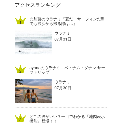
DELTA FORCE SURF
進士剛光
Aichan
アクセスランキング
CBA Films
田原啓江
chan-U
☆加藤のウラナミ『夏だ、サーフィンだ!!!
でも砂浜から帰る際は…』
熊谷素子
植村未来
ECE
ウラナミ
NOBUFUKU
G◎Da
07月31日
大野”MAR”修聖
H
喜納海人
KID
ayanaのウラナミ「ベトナム・ダナン サー
KOBU
フトリップ」
ウラナミ
KY
07月30日
MIN
mitz
どこの波がいい？一目でわかる『地図表示
OYZ
機能』登場！！