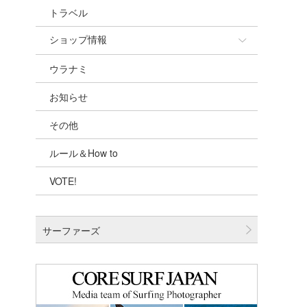
トラベル
ショップ情報
ウラナミ
ショップ情報
お知らせ
湘南
その他
千葉北
ルール＆How to
伊豆
VOTE!
千葉南
大阪
サーファーズ
四国
沖縄