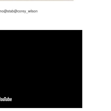
no@stab@corey_wilson