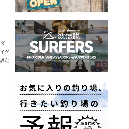
ザダー
ライダ
う設定