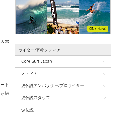
の内容
ライター/寄稿メディア
Core Surf Japan
、
メディア
Naoya Kimoto
ボード
波伝説アンバサダー/プロライダー
mitsuteru Kamio
SURFMEDIA
にも触
波伝説スタッフ
Yasunari Inoue
Colors MAGAZINE
福島寿実子
波伝説
Yoshiyuki Obata
WAVAL
中浦“JET”章
☆加藤
arukasvision
嵯峨明日香
+☆maki☆+