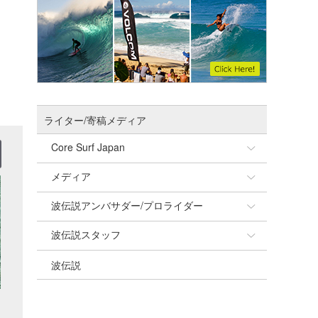
ライター/寄稿メディア
Core Surf Japan
メディア
Naoya Kimoto
波伝説アンバサダー/プロライダー
mitsuteru Kamio
SURFMEDIA
波伝説スタッフ
Yasunari Inoue
Colors MAGAZINE
福島寿実子
波伝説
Yoshiyuki Obata
WAVAL
中浦“JET”章
☆加藤
arukasvision
嵯峨明日香
+☆maki☆+