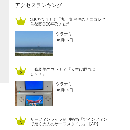
DELTA FORCE SURF
進士剛光
Aichan
アクセスランキング
CBA Films
田原啓江
chan-U
S.Kのウラナミ「九十九里沖のナニコレ!?
首都圏CCS事業とは?」
熊谷素子
植村未来
ECE
ウラナミ
NOBUFUKU
G◎Da
08月06日
大野”MAR”修聖
H
喜納海人
KID
上條将美のウラナミ『人生は暇つぶ
KOBU
し？！』
ウラナミ
KY
08月04日
MIN
mitz
サーフィンライフ新刊発売「ツインフィン
OYZ
で磨く大人のサーフスタイル」【AD】