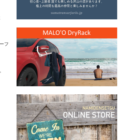
ま
サーフ
。