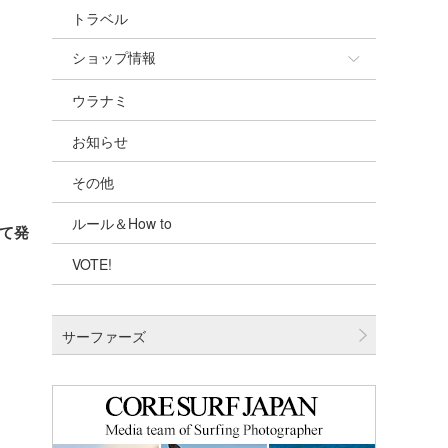
トラベル
ショップ情報
ウラナミ
ショップ情報
お知らせ
湘南
その他
千葉北
ルール＆How to
伊豆
って発
VOTE!
千葉南
大阪
サーファーズ
四国
沖縄