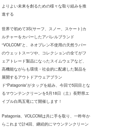
湘南
お知らせ
よりよい未来を創るための様々な取り組みを推
今月のプレゼント
進する
千葉北
その他
伊豆
世界で初めて3S(サーフ、スノー、スケート)カ
ルール＆How to
ルチャーをカバーしたアパレルブランド
千葉南
VOTE!
“VOLCOM”と、ネオプレン不使用の天然ラバー
大阪
のウェットスーツや、コレクションの全てがフ
ェアトレード製品になったスイムウェアなど、
サーファーズ
四国
高機能ながらも環境・社会的に配慮した製品を
沖縄
展開するアウトドアウェアブラン
ド“Patagonia”がタッグを組み、今回で5回目とな
るマウンテンクリーンを5月18日（土）長野県エ
イブル白馬五竜にて開催します！
Patagonia、VOLCOMは共に手を取り、一昨年か
らこれまで計4回、継続的にマウンテンクリーン
ライター/寄稿メディア