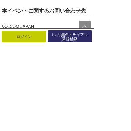
本イベントに関するお問い合わせ先
VOLCOM JAPAN
1ヶ月無料トライアル
ログイン
新規登録
TEL : 03-5771-4557
最近の記事
もっと見る
「TAVARUA」夏のお出かけ準備は
OK？海・旅行で活躍する便利グ
ッ･･･
08月08日
サーフィンライフ新刊発売「ツイン
フィンで磨く大人のサーフスタイ
ル」【･･･
08月06日
「TAVARUA」夏本番！海も街も快