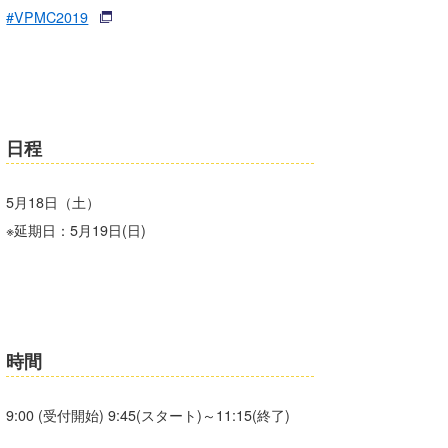
#VPMC2019
喜納海人
KID
KOBU
KY
日程
MIN
mitz
5月18日（土）
※延期日：5月19日(日)
OYZ
S.K
Soulman
VAGY
時間
waka☆=
9:00 (受付開始) 9:45(スタート)～11:15(終了)
YUKI☆