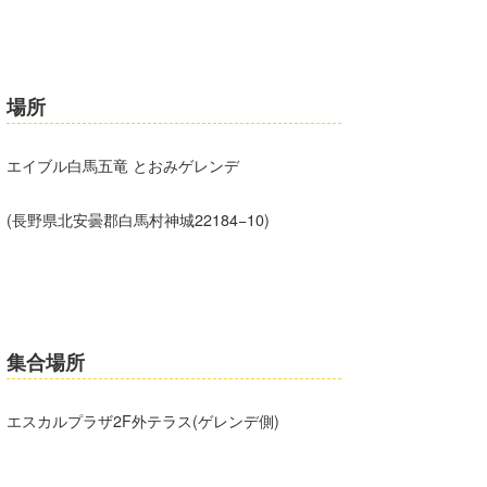
たっちー
ハンマー
場所
まっきー
エイブル白馬五竜 とおみゲレンデ
三輪予報士
小川予報士
(長野県北安曇郡白馬村神城22184−10)
上田純子
上條将美
唐澤予報士
集合場所
SancheZ
エスカルプラザ2F外テラス(ゲレンデ側)
ゴン
米山予報士