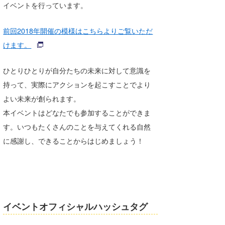
イベントを行っています。
Core Surf Japan
前回2018年開催の模様はこちらよりご覧いただ
メディア
Naoya Kimoto
けます。
波伝説アンバサダー/プロライダー
mitsuteru Kamio
SURFMEDIA
ひとりひとりが自分たちの未来に対して意識を
波伝説スタッフ
Yasunari Inoue
Colors MAGAZINE
福島寿実子
持って、実際にアクションを起こすことでより
Yoshiyuki Obata
WAVAL
中浦“JET”章
☆加藤
波伝説
よい未来が創られます。
本イベントはどなたでも参加することができま
arukasvision
嵯峨明日香
+☆maki☆+
す。いつもたくさんのことを与えてくれる自然
DELTA FORCE SURF
進士剛光
Aichan
に感謝し、できることからはじめましょう！
CBA Films
田原啓江
chan-U
熊谷素子
植村未来
ECE
NOBUFUKU
G◎Da
イベントオフィシャルハッシュタグ
大野”MAR”修聖
H