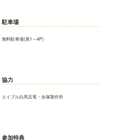
wanda
駐車場
予報士 hiro.
banpaku
無料駐車場(第1～4P)
Mr.K
chappy
Romisea
協力
エイブル白馬五竜・永塚製作所
参加特典