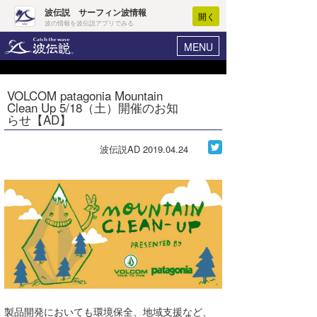
波伝説 サーフィン波情報
開く
波の情報を波伝説アプリでみる
MENU
ニュース
ヘルプ
マイホーム
VOLCOM patagonia Mountain
Core Surf Japan
Clean Up 5/18（土）開催のお知
ログイン
らせ【AD】
コンテスト
新規会員登録
波伝説AD
2019.04.24
ファッション/グッズ
波情報･概況
アート＆エンタメ
波予想ツール
WAVE HUNTER
コラム
気象情報
トラベル
ニュース
ショップ情報
サーフィンエリアガイド
ショップ情報
ウラナミ
会員メニュー
製品開発においても環境保全、地域支援など、